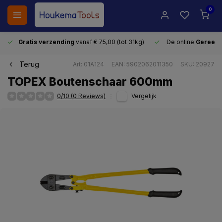
0
Gratis verzending
vanaf € 75,00 (tot 31kg)
De online
Gereeds
Terug
Art: 01A124
EAN: 5902062011350
SKU: 20927
TOPEX Boutenschaar 600mm
0/10 (0 Reviews)
Vergelijk