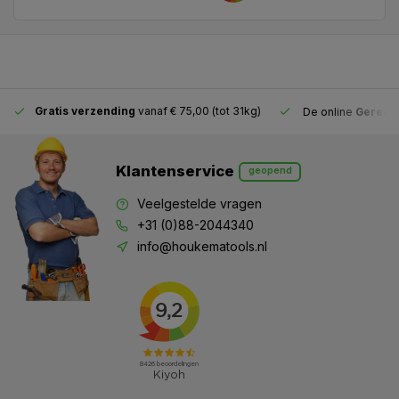
Gratis verzending
vanaf € 75,00 (tot 31kg)
De online
Gereeds
Klantenservice
geopend
Veelgestelde vragen
+31 (0)88-2044340
info@houkematools.nl