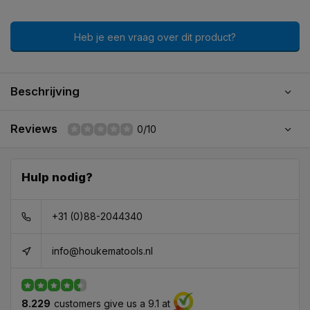
Heb je een vraag over dit product?
Beschrijving
Reviews
0/10
Hulp nodig?
+31 (0)88-2044340
info@houkematools.nl
8.229
customers give us a 9.1 at