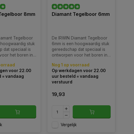
Tegelboor 8mm
Diamant Tegelboor 6mm
iamant Tegelboor
De IRWIN Diamant Tegelboor
 hoogwaardig stuk
6mm is een hoogwaardig stuk
 dat speciaal is
gereedschap dat speciaal is
oor het boren in
ontworpen voor het boren in
tegels, porselein,
keramische tegels, porselein,
oorraad
Nog 1 op voorraad
ere harde
glas en andere harde
gen voor 22.00
Op werkdagen voor 22.00
materialen.
d = vandaag
uur besteld = vandaag
verstuurd
19,93
jk
Vergelijk