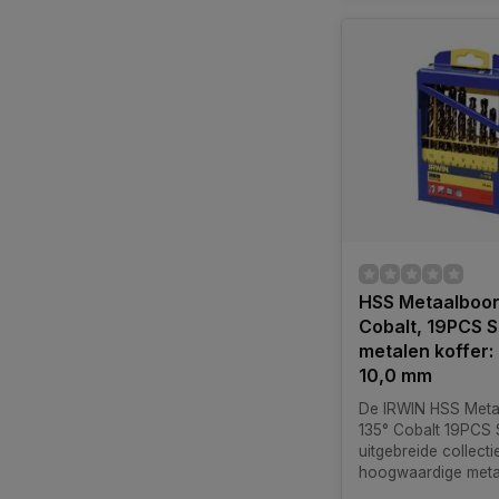
HSS Metaalboor
Cobalt, 19PCS S
metalen koffer: 
10,0 mm
De IRWIN HSS Meta
135° Cobalt 19PCS 
uitgebreide collecti
hoogwaardige meta
die speciaal zijn o