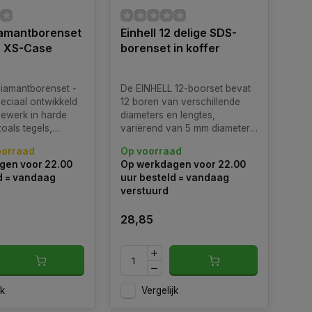
iamantborenset
Einhell 12 delige SDS-
 - XS-Case
borenset in koffer
Diamantborenset -
De EINHELL 12-boorset bevat
peciaal ontwikkeld
12 boren van verschillende
iewerk in harde
diameters en lengtes,
oals tegels,
variërend van 5 mm diameter
 natuursteen.
tot 14 mm.
oorraad
Op voorraad
gen voor 22.00
Op werkdagen voor 22.00
d = vandaag
uur besteld = vandaag
verstuurd
28,85
jk
Vergelijk