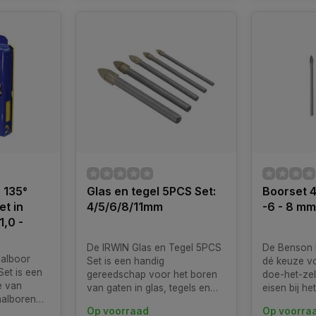
 135°
Glas en tegel 5PCS Set:
Boorset 4 
et in
4/5/6/8/11mm
-6 - 8 mm
1,0 -
De IRWIN Glas en Tegel 5PCS
De Benson B
alboor
Set is een handig
dé keuze v
Set is een
gereedschap voor het boren
doe-het-zel
e van
van gaten in glas, tegels en
eisen bij he
alboren
andere harde materialen. Deze
Deze hoogw
Op voorraad
Op voorra
ntworpen
set bevat vijf boorbits met
zijn specia