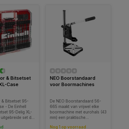
oor & Bitsetset
NEO Boorstandaard
 XL-Case
voor Boormachines
 & Bitsetset 95-
De NEO Boorstandaard 56-
se - De Einhell
665 maakt van vrijwel elke
etset 95-Delig XL-
boormachine met eurohals (43
uitgebreide set die
mm) een praktische
is om te voldoen
tafelboormachine. Dankzij de
ad
Nog 1 op voorraad
oeften van zowel
solide constructie en de