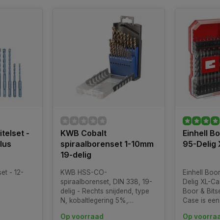
itelset -
KWB Cobalt
Einhell B
lus
spiraalborenset 1-10mm
95-Delig
19-delig
et - 12-
KWB HSS-CO-
Einhell Boor
spiraalborenset, DIN 338, 19-
Delig XL-Ca
delig - Rechts snijdend, type
Boor & Bits
N, kobaltlegering 5%,
Case is een 
precisiegeslepen, kleur brons,
ontworpen 
Op voorraad
Op voorra
punthoek 135¡, met
aan de beh