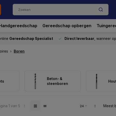
Handgereedschap
Gereedschap opbergen
Tuingere
nline
Gereedschap Specialist
Direct leverbaar
, wanneer o
oires
Boren
Beton- &
ts
Hou
steenboren
gina 1 van 5
Meest 