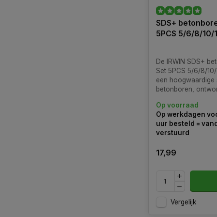
SDS+ betonbore
5PCS 5/6/8/10
De IRWIN SDS+ be
Set 5PCS 5/6/8/10/
een hoogwaardige s
betonboren, ontwo
gebruik met SDS-pl
Op voorraad
boorhamers
Op werkdagen voo
uur besteld = va
verstuurd
17,99
Vergelijk