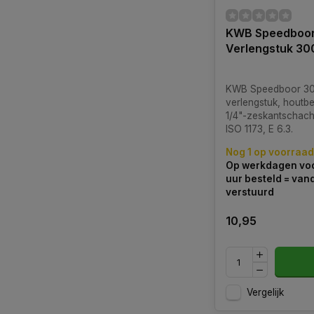
KWB Speedboo
Verlengstuk 3
KWB Speedboor 3
verlengstuk, houtb
1/4"-zeskantschach
ISO 1173, E 6.3.
Nog 1 op voorraad
Op werkdagen voo
uur besteld = va
verstuurd
10,95
Vergelijk