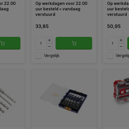
r 22.00
Op werkdagen voor 22.00
Op werkda
kruisgeslepen punt volgens
doe-het-zel
ndaag
uur besteld = vandaag
uur bestel
DIN 1412C.
professiona
verstuurd
verstuurd
33,85
50,95
Vergelijk
Vergeli