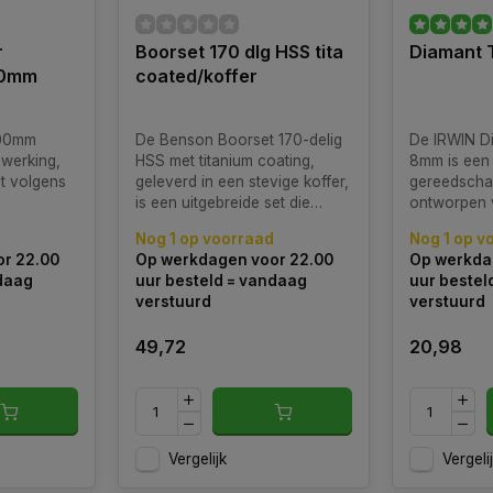
r
Boorset 170 dlg HSS tita
Diamant 
00mm
coated/koffer
00mm
De Benson Boorset 170-delig
De IRWIN D
ewerking,
HSS met titanium coating,
8mm is een
t volgens
geleverd in een stevige koffer,
gereedschap
is een uitgebreide set die
ontworpen v
geschikt is voor diverse
keramische 
Nog 1 op voorraad
Nog 1 op v
boorwerkzaamheden in
glas en and
r 22.00
Op werkdagen voor 22.00
Op werkda
materialen zoals metaal, hout
materialen.
ndaag
uur besteld = vandaag
uur bestel
en kunststof.
verstuurd
verstuurd
49,72
20,98
Vergelijk
Vergeli