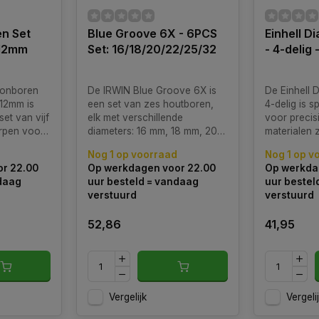
n Set
Blue Groove 6X - 6PCS
Einhell D
/12mm
Set: 16/18/20/22/25/32
- 4-delig
tonboren
De IRWIN Blue Groove 6X is
De Einhell 
12mm is
een set van zes houtboren,
4-delig is s
et van vijf
elk met verschillende
voor precis
rpen voor
diameters: 16 mm, 18 mm, 20
materialen z
us
mm, 22 mm, 25 mm en 32 mm.
keramiek en
Nog 1 op voorraad
Nog 1 op v
Deze set is ontworpen voor
r 22.00
Op werkdagen voor 22.00
Op werkda
snel en efficiënt boren in hout
ndaag
uur besteld = vandaag
uur bestel
en biedt verbeterde prestaties
verstuurd
verstuurd
en duurzaamheid.
52,86
41,95
Vergelijk
Vergeli