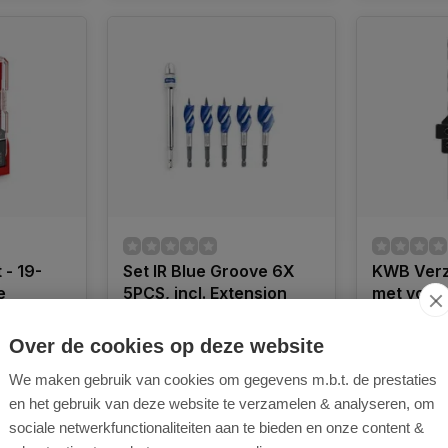
 - 19-
Set IR Blue Groove 6X
KWB Verz
e
5PCS, incl. Extension
met voor
Over de cookies op deze website
- 19-delig
De IRWIN Set IR Blue Groove
Houtspiraal
n
6X 5PCS, inclusief een
verstelbare
We maken gebruik van cookies om gegevens m.b.t. de prestaties
geschikt
verlengstuk, is een
5-snijder W
en het gebruik van deze website te verzamelen & analyseren, om
verzameling hoogwaardige
cilindrisch
n hout,
sociale netwerkfunctionaliteiten aan te bieden en onze content &
houtboren ontworpen voor
zacht- en h
Nog 1 op voorraad
Nog 1 op v
.
precisieboringen in
Diameter 4