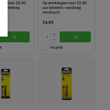
gen voor 22.00
Op werkdagen voor 22.00
bits, verpakt in een stevige en
d = vandaag
uur besteld = vandaag
overzichtelijke L-Box.
verstuurd
24,95
jk
Vergelijk