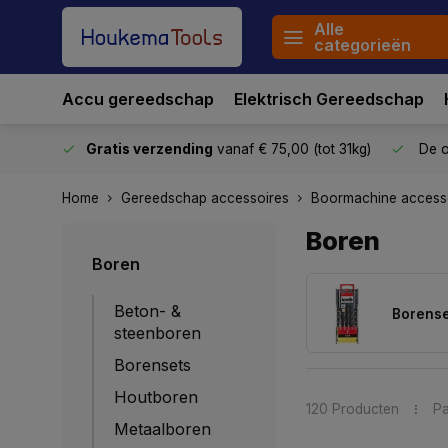
Alle
categorieën
Accu gereedschap
Elektrisch Gereedschap
stuurd
Gratis verzending
vanaf € 75,00 (tot 31kg)
De o
Home
Gereedschap accessoires
Boormachine access
Boren
Boren
Beton- &
Borense
steenboren
Borensets
Houtboren
120 Producten
Pa
Metaalboren