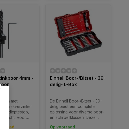
inkboor 4mm -
Einhell Boor-/Bitset - 39-
boor
delig- L-Box
boren met
De Einhell Boor-/Bitset - 39-
 opsteekverzinker
delig biedt een complete
S en dieptestop,
oplossing voor diverse boor-
e schacht, voor
en schroefklussen. Deze
ardhout. 3-Delig.
veelzijdige set bevat een
oorraad
Op voorraad
.0 mm.
uitgebreide selectie boren en