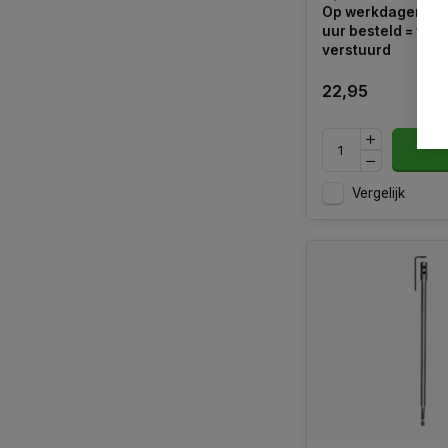
Op werkdagen voo
uur besteld = va
verstuurd
22,95
Vergelijk