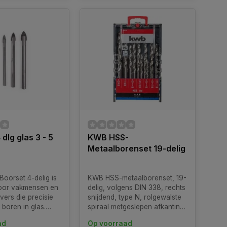
dlg glas 3 - 5
KWB HSS-
Metaalborenset 19-delig
oorset 4-delig is
KWB HSS-metaalborenset, 19-
oor vakmensen en
delig, volgens DIN 338, rechts
vers die precisie
snijdend, type N, rolgewalste
t boren in glas.
spiraal metgeslepen afkanting,
aardige boren
stoomontlaten, gepolijste
ad
Op voorraad
al ontwikkeld om
afwerking, punthoek 118°