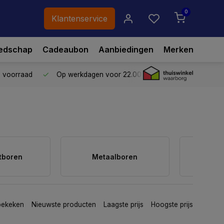
0
Klantenservice
edschap
Cadeaubon
Aanbiedingen
Merken
p voorraad
Op werkdagen voor 22.00 uur besteld,
vandaag ve
tboren
Metaalboren
bekeken
Nieuwste producten
Laagste prijs
Hoogste prijs