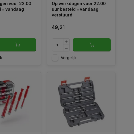
gen voor 22.00
Op werkdagen voor 22.00
vers als
nauwkeurige geleiding is dit de
d = vandaag
uur besteld = vandaag
ls.
ideale oplossing voor klussen
verstuurd
49,21
jk
Vergelijk