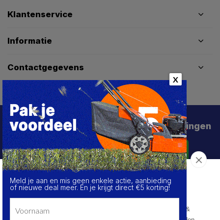
Klantenservice
Informatie
Contactgegevens
X
Schrijf je in voor de beste deals en kortingen
Abonneer
Meld je aan en mis geen enkele actie, aanbieding
Over de cookies op deze website
of nieuwe deal meer. Én je krijgt direct €5 korting!
We maken gebruik van cookies om gegevens m.b.t. de
prestaties en het gebruik van deze website te verzamelen &
analyseren, om sociale netwerkfunctionaliteiten aan te bieden