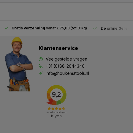
Gratis verzending
vanaf € 75,00 (tot 31kg)
De online
Gereeds
Klantenservice
Veelgestelde vragen
+31 (0)88-2044340
info@houkematools.nl