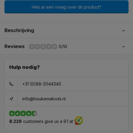
Heb je een vraag over dit product?
Beschrijving
Reviews
0/10
Hulp nodig?
+31 (0)88-2044340
info@houkematools.nl
8.229
customers give us a 9.1 at