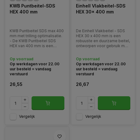
KWB Puntbeitel-SDS
Einhell Vlakbeitel-SDS
HEX 400 mm
HEX 30x 400 mm
KWB Puntbeitel SDS max 400
De Einhell Vlakbeitel - SDS
mm met trilling optimalisatie.
HEX 30 x 400 mm is een
- De KWB Puntbeitel SDS
robuuste en duurzame beitel,
HEX van 400 mm is een
ontworpen voor gebruik met
specifiek gereedschap
SDS HEX compatibele breek-
ontworpen voor gebruik met
en sloophamers. Met een
Op voorraad
Op voorraad
boorhamers die zijn uitgerust
lengte van 400 mm en een
Op werkdagen voor 22.00
Op werkdagen voor 22.00
met een SDS HEX-
brede beitelkop van 30 mm
uur besteld = vandaag
uur besteld = vandaag
schachtsysteem.
verstuurd
verstuurd
26,55
26,67
Vergelijk
Vergelijk