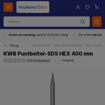
0
Gratis verzending
vanaf € 75,00 (tot 31kg)
De online
Gereeds
Terug
Art: 49191145
EAN: 4009311911452
SKU: 17099
KWB Puntbeitel-SDS HEX 400 mm
0/10 (0 Reviews)
Vergelijk