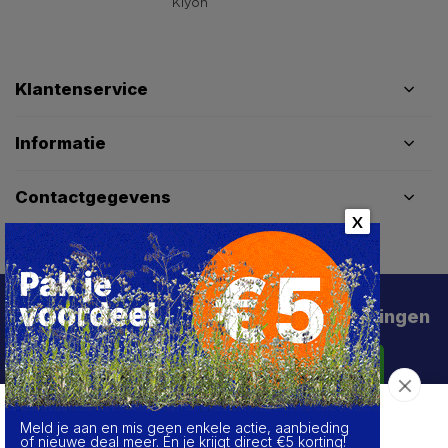
Klantenservice
Informatie
Contactgegevens
X
Schrijf je in voor de beste deals en kortingen
Abonneer
Meld je aan en mis geen enkele actie, aanbieding
Over de cookies op deze website
of nieuwe deal meer. Én je krijgt direct €5 korting!