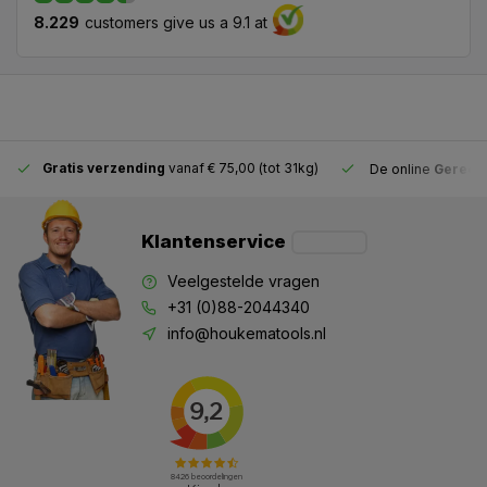
8.229
customers give us a 9.1 at
Gratis verzending
vanaf € 75,00 (tot 31kg)
De online
Gereeds
Klantenservice
Veelgestelde vragen
+31 (0)88-2044340
info@houkematools.nl