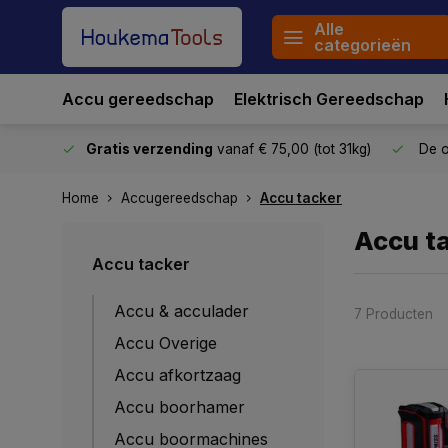
Alle
categorieën
Accu gereedschap
Elektrisch Gereedschap
stuurd
Gratis verzending
vanaf € 75,00 (tot 31kg)
De o
Home
Accugereedschap
Accu tacker
Accu t
Accu tacker
Accu & acculader
7 Producten
Accu Overige
Accu afkortzaag
Accu boorhamer
Accu boormachines