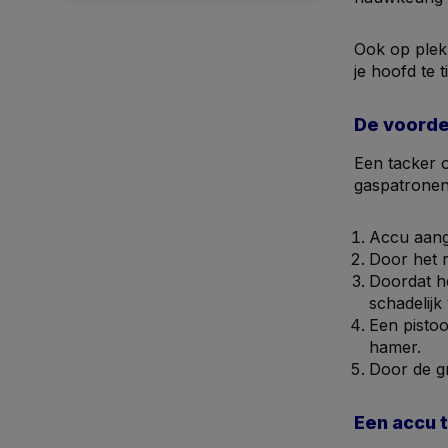
Ook op plekk
je hoofd te 
De voorde
Een tacker o
gaspatronen 
Accu aange
Door het r
Doordat he
schadelijk
Een pistoo
hamer.
Door de gr
Een accu 