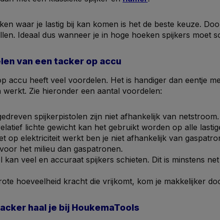
en waar je lastig bij kan komen is het de beste keuze. Door 
tillen. Ideaal dus wanneer je in hoge hoeken spijkers moet s
len van een tacker op accu
p accu heeft veel voordelen. Het is handiger dan eentje m
werkt. Zie hieronder een aantal voordelen:
dreven spijkerpistolen zijn niet afhankelijk van netstroom
elatief lichte gewicht kan het gebruikt worden op alle lasti
t op elektriciteit werkt ben je niet afhankelijk van gaspatr
 voor het milieu dan gaspatronen.
l kan veel en accuraat spijkers schieten. Dit is minstens ne
ote hoeveelheid kracht die vrijkomt, kom je makkelijker do
tacker haal je bij HoukemaTools