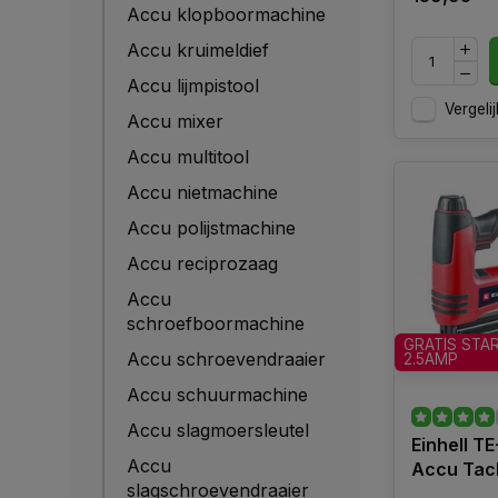
Accu klopboormachine
Accu kruimeldief
Accu lijmpistool
Vergelij
Accu mixer
Accu multitool
Accu nietmachine
Accu polijstmachine
Accu reciprozaag
Accu
schroefboormachine
GRATIS STA
Accu schroevendraaier
2.5AMP
Accu schuurmachine
Accu slagmoersleutel
Einhell TE
Accu
Accu Tac
slagschroevendraaier