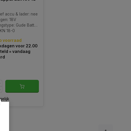
ief accu & lader: nee
gen: 18V
pe: Gude Batterij 18V E³ systeem
 KN 18-0
p voorraad
kdagen voor 22.00
teld = vandaag
urd
gelijk