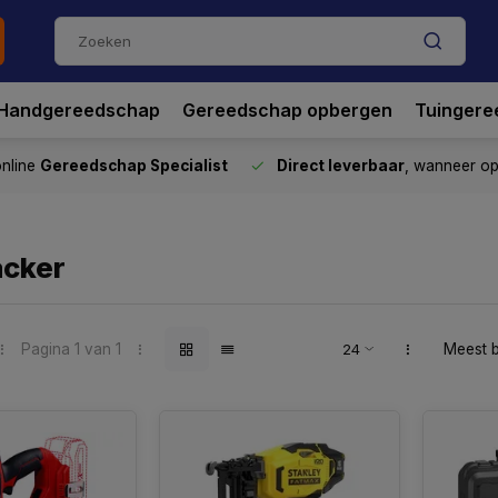
Handgereedschap
Gereedschap opbergen
Tuingere
nline
Gereedschap Specialist
Direct leverbaar
, wanneer o
acker
Pagina 1 van 1
Meest 