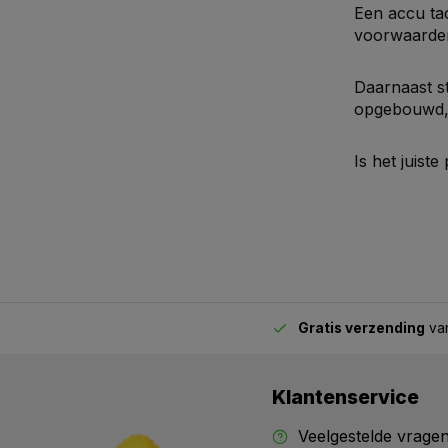
Een accu tac
voorwaarden.
Daarnaast st
opgebouwd, 
Is het juist
Gratis verzending
van
2.00 uur besteld,
vandaag verstuurd
Klantenservice
Veelgestelde vrage