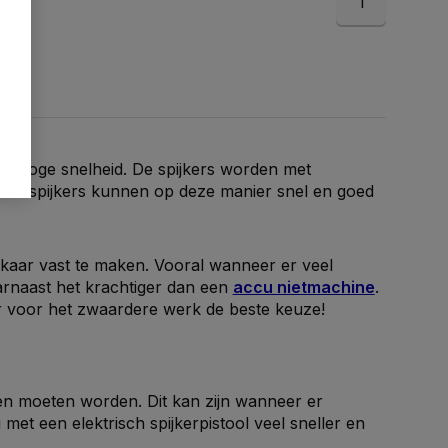
1
 op hoge snelheid. De spijkers worden met
. De spijkers kunnen op deze manier snel en goed
lkaar vast te maken. Vooral wanneer er veel
arnaast het krachtiger dan een
accu nietmachine
.
er voor het zwaardere werk de beste keuze!
ten moeten worden. Dit kan zijn wanneer er
et een elektrisch spijkerpistool veel sneller en