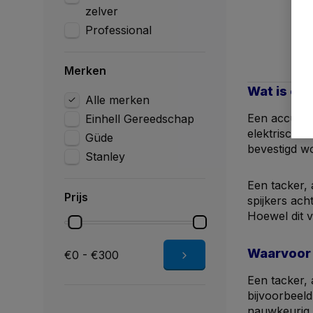
zelver
Professional
Merken
Wat is ee
Alle merken
Een accu tac
Einhell Gereedschap
elektrische 
Güde
bevestigd w
Stanley
Een tacker, 
Prijs
spijkers ach
Hoewel dit 
Waarvoor 
€0 - €300
Een tacker, 
bijvoorbeeld
nauwkeurig 