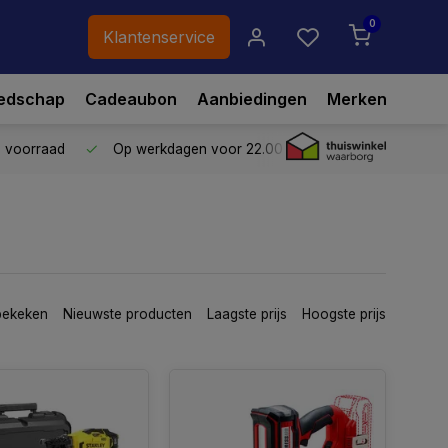
0
Klantenservice
edschap
Cadeaubon
Aanbiedingen
Merken
p voorraad
Op werkdagen voor 22.00 uur besteld,
vandaag ve
bekeken
Nieuwste producten
Laagste prijs
Hoogste prijs