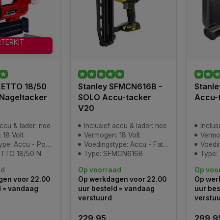
RTERKIT
IXETTO 18/50
Stanley SFMCN616B -
Stanl
- Nageltacker
SOLO Accu-tacker
Accu-
V20
accu & lader: nee
Inclusief accu & lader: nee
Inclus
 18 Volt
Vermogen: 18 Volt
Vermog
Accu - Power-X-Change
Voedingstype: Accu - FatMax V20
Voeding
ETTO 18/50 N
Type: SFMCN616B
Type
ad
Op voorraad
Op voo
en voor 22.00
Op werkdagen voor 22.00
Op wer
d = vandaag
uur besteld = vandaag
uur bes
verstuurd
verstu
229,95
299,9