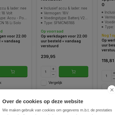
0
accu & lader: nee
Inclusief accu & lader: nee
Inclus
 18 Volt
Vermogen: 18V
Vermo
Accu - Power-X-Change
Voedingstype: Batterij V20 lijn
Voedingsty
CN 18 Li Solo
Type: SFMCN618B
Type:
ad
Op voorraad
Nog 1 o
en voor 22.00
Op werkdagen voor 22.00
Op wer
d = vandaag
uur besteld = vandaag
uur bes
verstuurd
verstu
239,95
118,81
k
Vergelijk
Ver
Over de cookies op deze website
We maken gebruik van cookies om gegevens m.b.t. de prestaties