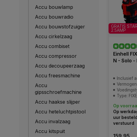
Accu bouwlamp
Accu bouwradio
Accu bouwstofzuiger
GRATIS STA
2.5AMP
Accu cirkelzaag
Accu combiset
Einhell F
Accu compressor
N - Solo 
Accu decoupeerzaag
Accu freesmachine
Inclusief 
Vermogen:
Accu
Voedingstype: 
gipsschroefmachine
Type: FIX
Accu haakse slijper
Op voorra
Accu heteluchtpistool
Op werkdag
uur bestel
Accu invalzaag
verstuurd
Accu kitspuit
159,95