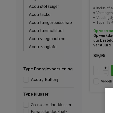
Accu stofzuiger
Inclusief 
Vermogen:
Accu tacker
Voedingstype: 
Accu tuingereedschap
Type: TE-
Accu tuinmultitool
Op voorra
Op werkdag
Accu veegmachine
uur bestel
verstuurd
Accu zaagtafel
89,95
Type Energievoorziening
Accu / Batterij
Vergelij
Type klusser
Zo nu en dan klusser
Fanatieke doe-het-