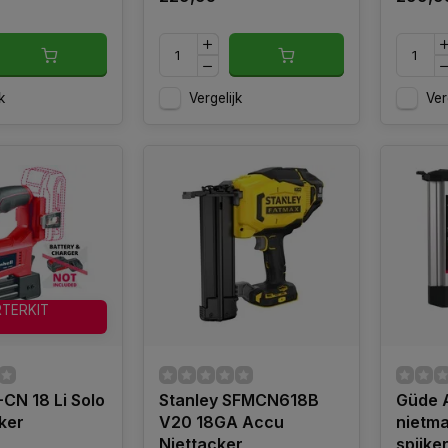
k
Vergelijk
Ver
RTERKIT
-CN 18 Li Solo
Stanley SFMCN618B
Güde 
ker
V20 18GA Accu
nietm
Niettacker
spijke