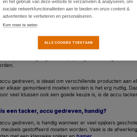
en het gebruik van deze website te verzamelen & analyseren, om
sociale netwerkfunctionaliteiten aan te bieden en onze content &
advertenties te verbeteren en personaliseren.
Kom meer te weten
n accu tacker?
ALLE COOKIES TOESTAAN
ker, ook wel accu spijkerpistool genoemd, schiet spijkers
kracht, dus niet gas gedreven, op hoge snelheid geschoten
orden.
accu gedreven, is ideaal om verschillende producten aan e
ter elkaar gemonteerd moeten worden is het erg nuttig. Da
voor veel klussen ook een goede keuze is, is de accu tack
is een tacker, accu gedreven, handig?
accu gedreven, is handig wanneer er veel spijkers gescho
 meubels gestoffeerd moeten worden. Vaak is de afwerking m
dan met een klassieke spijker en
hamer
.