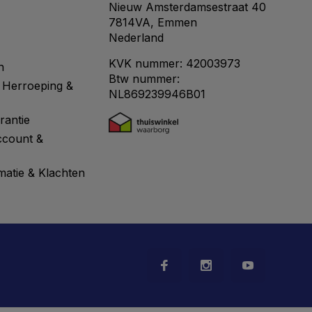
Nieuw Amsterdamsestraat 40
7814VA, Emmen
Nederland
KVK nummer: 42003973
n
Btw nummer:
 Herroeping &
NL869239946B01
rantie
ccount &
matie & Klachten