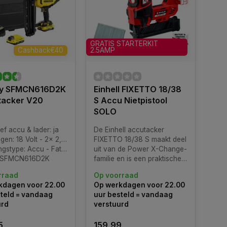
GRATIS STARTERKIT
Cashback€40
2.5AMP
ey SFMCN616D2K
Einhell FIXETTO 18/38
tacker V20
S Accu Nietpistool
SOLO
ief accu & lader: ja
De Einhell accutacker
en: 18 Volt - 2x 2,0Ah
FIXETTO 18/38 S maakt deel
stype: Accu - FatMax V20
uit van de Power X-Change-
: SFMCN616D2K
familie en is een praktische
hulp bij renovatie en
rraad
Op voorraad
nieuwbouw. De robuuste
kdagen voor 22.00
Op werkdagen voor 22.00
versnellingsbak laat tot 60
teld = vandaag
uur besteld = vandaag
slagen/min toe. en de
urd
verstuurd
inslagdiepte van de nagel
kan nauwkeurig worden
5
159,99
bepaald.