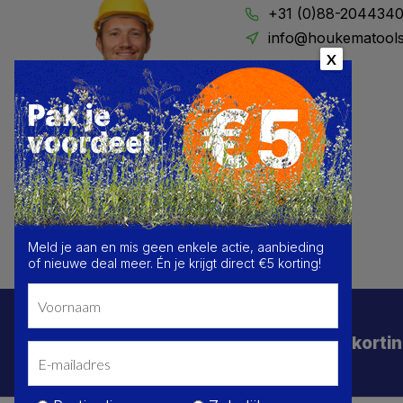
+31 (0)88-204434
info@houkematools
X
Meld je aan en mis geen enkele actie, aanbieding
of nieuwe deal meer. Én je krijgt direct €5 korting!
Schrijf je in voor de beste deals en korti