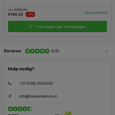
€203,80
van
Op voorraad
€199,42
-2%
Toevoegen aan winkelwagen
Reviews
10/10
Hulp nodig?
+31 (0)88-2044340
info@houkematools.nl