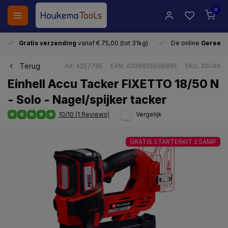
0
Gratis verzending
vanaf € 75,00 (tot 31kg)
De online
Gereeds
Terug
Art: 4257795
EAN: 4006825666885
SKU: 20049
Einhell Accu Tacker FIXETTO 18/50 N
- Solo - Nagel/spijker tacker
10/10 (1 Reviews)
Vergelijk
GRATIS STARTERKIT 2.5AMP