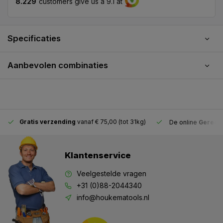
8.229
customers give us a 9.1 at
Specificaties
Aanbevolen combinaties
Gratis verzending
vanaf € 75,00 (tot 31kg)
De online
Gereeds
Klantenservice
Veelgestelde vragen
+31 (0)88-2044340
info@houkematools.nl