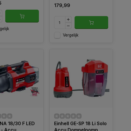
5
179,99
gelijk
Vergelijk
NA 18/30 F LED
Einhell GE-SP 18 Li Solo
o - Accu
Accu Dompelpomp