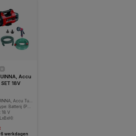
QUINNA, Accu
 SET 18V
 Accu Tuinpomp SET 18V
e: Batterij (PXC)
 18 V
LxBxH):
t
3-6 werkdagen