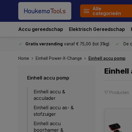
Alle
categorieën
Accu gereedschap
Elektrisch Gereedschap
stuurd
Gratis verzending
vanaf € 75,00 (tot 31kg)
De o
Home
Einhell Power-X-Change
Einhell accu pomp
Einhell
Einhell accu pomp
Einhell accu &
17 Producten
acculader
Einhell accu as- &
stofzuiger
Einhell accu
boorhamer &