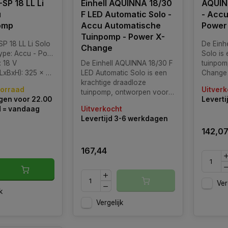
-SP 18 LL Li
Einhell AQUINNA 18/30
AQUINN
u
F LED Automatic Solo -
- Accu
omp
Accu Automatische
Power
Tuinpomp - Power X-
P 18 LL Li Solo
De Einh
Change
Accu - Power-X-Change
Solo is
 18 V
De Einhell AQUINNA 18/30 F
tuinpom
): 325 x 255 x 265 mm
LED Automatic Solo is een
Change 
krachtige draadloze
tuinpomp
oorraad
Uitverk
tuinpomp, ontworpen voor
ontwor
en voor 22.00
Leverti
efficiënte en automatische
waterst
d = vandaag
Uitverkocht
watervoorziening. Als
Levertijd 3-6 werkdagen
onderdeel van de Power X-
142,0
Change-familie werkt deze
pomp op één 18V accu en
167,44
beschikt hij over een tweede
accu
Ver
k
Vergelijk