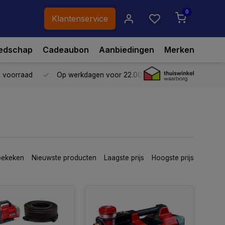
0
Klantenservice
edschap
Cadeaubon
Aanbiedingen
Merken
p voorraad
Op werkdagen voor 22.00 uur besteld,
vandaag ve
bekeken
Nieuwste producten
Laagste prijs
Hoogste prijs