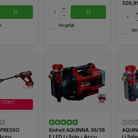
329,9
k
Vergelijk
Ver
RTERKIT
HYPRESSO
Einhell AQUINNA 36/38
AQUIN
 Accu
F LED Li Solo - Accu
Li Sol