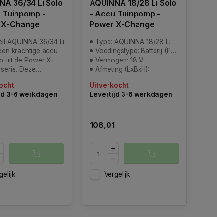
A 36/34 Li Solo
AQUINNA 18/28 Li Solo
 Tuinpomp -
- Accu Tuinpomp -
 X-Change
Power X-Change
ell AQUINNA 36/34 Li
Type: AQUINNA 18/28 Li Solo
 een krachtige accu
Voedingstype: Batterij (PXC- niet inbegrepen)
p uit de Power X-
Vermogen: 18 V
serie. Deze
Afmeting (LxBxH):
 is speciaal
ocht
Uitverkocht
pen om een hogere
jd 3-6 werkdagen
Levertijd 3-6 werkdagen
room te bieden,
7
108,01
gelijk
Vergelijk