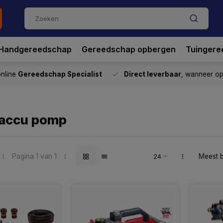
Handgereedschap
Gereedschap opbergen
Tuingere
nline
Gereedschap Specialist
Direct leverbaar
, wanneer o
 accu pomp
Pagina 1 van 1
Meest 