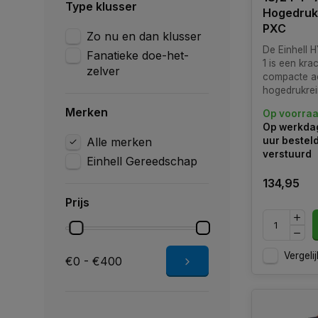
Type klusser
Hogedrukr
PXC
Zo nu en dan klusser
De Einhell 
Fanatieke doe-het-
1 is een kra
zelver
compacte a
hogedrukrei
ontworpen v
Merken
Op voorra
mobiel gebr
Op werkdag
stroom- of w
Alle merken
uur bestel
Als onderde
verstuurd
Power X-Ch
Einhell Gereedschap
biedt deze r
134,95
tot 24 bar
Prijs
Vergelij
€0 - €400