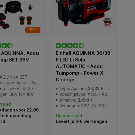
-13%
l AQUINNA, Accu
Einhell AQUINNA 36/38
omp SET 36V
F LED Li Solo
AUTOMATIC - Accu
Tuinpomp - Power X-
 AQUINNA SET
Change
type: Accu - Power-X-Change
(LxBxH): 470 x 282 x 287 mm
Type: Aquinna 36/38 F LED
gen: 36V (2x 18V)
Voedingstype: Accu - Power-X-Change
Afmeting (LxBxH):
rraad
Vermogen: 36V (2x PXC batterij)
kdagen voor 22.00
teld = vandaag
Op voorraad
urd
Levertijd 3-6 werkdagen