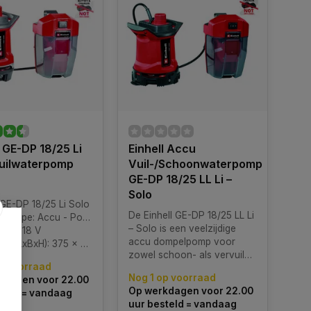
l GE-DP 18/25 Li
Einhell Accu
Vuilwaterpomp
Vuil-/Schoonwaterpomp
GE-DP 18/25 LL Li –
Solo
 GE-DP 18/25 Li Solo
De Einhell GE-DP 18/25 LL Li
type: Accu - Power-X-Change
– Solo is een veelzijdige
gen: 18 V
accu dompelpomp voor
(LxBxH): 375 x 230 x 305 mm
zowel schoon- als vervuild
p voorraad
water. Dankzij de draaibare
Nog 1 op voorraad
kdagen voor 22.00
pompbodem kan eenvoudig
Op werkdagen voor 22.00
teld = vandaag
worden geschakeld tussen
uur besteld = vandaag
urd
laagwaterzuigen en het