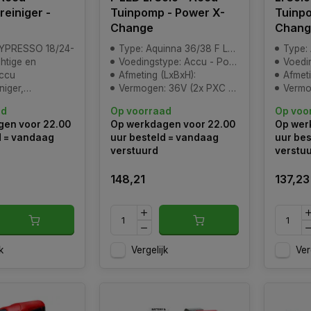
einiger -
Tuinpomp - Power X-
Tuinpo
Change
Chang
HYPRESSO 18/24-
Type: Aquinna 36/38 F LED
Type:
chtige en
Voedingstype: Accu - Power-X-Change
Voedings
ccu
Afmeting (LxBxH):
Afmeting 
niger,
Vermogen: 36V (2x PXC batterij)
Vermogen: 18V 
oor flexibel en
ad
Op voorraad
Op voo
uik zonder
en voor 22.00
Op werkdagen voor 22.00
Op wer
ateraansluiting.
d = vandaag
uur besteld = vandaag
uur bes
el van het
verstuurd
verstu
ange platform
einiger een druk
148,21
137,23
k
Vergelijk
Ver