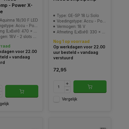
mp - Power X-
e
Type: GE-SP 18 Li Solo
 Aquinna 18/30 F LED
Voedingstype: Accu - Power-X-Change
type: Accu - Power-X-Change
Vermogen: 18 V
(LxBxH): 470 x 282 x 287 mm
Afmeting (LxBxH): 330 x 258 x 265 mm
- 2 slots aanwezig om langer door te pompen
Nog 1 op voorraad
rraad
Op werkdagen voor 22.00
kdagen voor 22.00
uur besteld = vandaag
teld = vandaag
verstuurd
urd
72,95
Vergelijk
gelijk