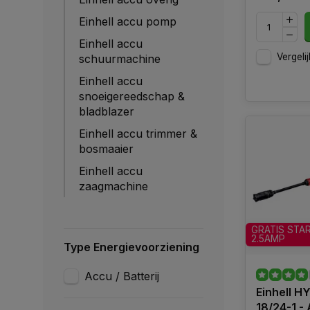
Einhell accu pomp
Einhell accu
Vergelij
schuurmachine
Einhell accu
snoeigereedschap &
bladblazer
Einhell accu trimmer &
bosmaaier
Einhell accu
zaagmachine
GRATIS STA
2.5AMP
Type Energievoorziening
Accu / Batterij
Einhell 
18/24-1 -