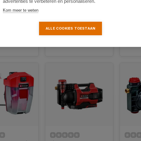
advertenties te verbeteren en personaliseren.
93,61
109,16
Kom meer te weten
ALLE COOKIES TOESTAAN
k
Vergelijk
Ver