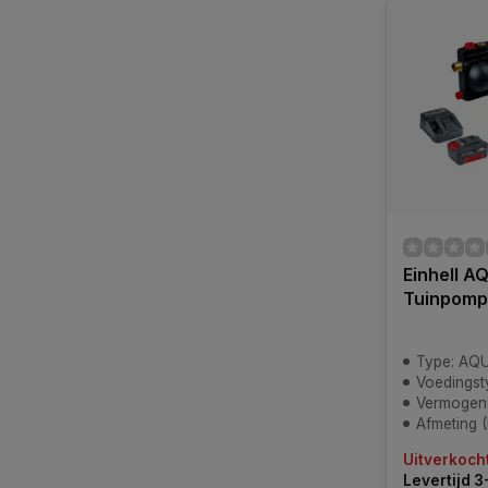
Einhell A
Tuinpomp
Type: AQUINNA,
Voedingstyp
Vermogen:
Afmeting (
Uitverkoch
Levertijd 