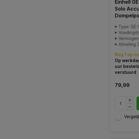
Einhell GE
Solo Acc
Dompelp
Type: GE-S
Voedingstype: 
Vermogen:
Afmeting (LxBxH
Nog 1 op v
Op werkdag
uur bestel
verstuurd
79,99
Vergelij