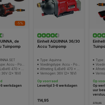
-5%
QUINNA, de
Einhell AQUINNA 36/30
Einhel
u Tuinpomp
Accu Tuinpomp
Tuinp
UINNA SET
Type: Aquinna
Type:
Accu - Power-X-Change
Voedingstype: Accu - Power-X-Change
Voedings
): 470 x 282 x 287 mm
Afmeting (LxBxH): 470 x 282 x 287 mm
Afmeting 
 36V (2x 18V)
Vermogen: 36V (2x 18V)
Vermo
ad
Op voorraad
Op voo
3-6 werkdagen
Levertijd 3-6 werkdagen
Op wer
uur bes
verstu
114,95
379,95