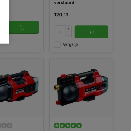
verstuurd
verpompen van vuil water,
120,13
gelijk
Vergelijk