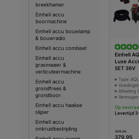
breekhamer
Einhell accu
boormachine
Einhell accu bouwlamp
& bouwradio
Einhell accu combiset
Einhell A
Einhell accu
Luxe Acc
grasmaaier &
SET 36V
verticuteermachine
Type: AQ
Einhell accu
Voedingstype: 
grondfrees &
Afmeting (LxBxH
grondboor
Vermogen:
Einhell accu haakse
Op voorra
slijper
Levertijd 
Einhell accu
onkruidbestrijding
399,95
379,95
Einhell accu overig