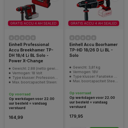
GRATIS ACCU 4 AH SEALED
GRATIS ACCU 4 AH SEALED
Einhell Professional
Einhell Accu Boorhamer
Accu Breekhamer TP-
TP-HD 18/26 D Li BL -
DH 18/4 Li BL Solo -
Solo
Power X-Change
Gewicht: 3,81 kg
Gewicht: 2.88 (netto gewicht)
Vermogen: 18V
Vermogen: 18 Volt
Type klusser: Fanatieke doe-het-zelver
Type klusser: Professional | Ervaren klusser
Max. boorcapaciteit Steen: 26 mm
Max. boorcapaciteit Steen:
Op voorraad
Op voorraad
Op werkdagen voor 22.00
Op werkdagen voor 22.00
uur besteld = vandaag
uur besteld = vandaag
verstuurd
verstuurd
179,95
164,99