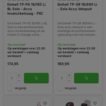
Einhell TP-PS 18/165 Li
Einhell TP-GR 18/690 Li
BL Solo - Accu
- Solo Accu Vetspuit
Invalcirkelzaag - PXC
De Einhell TP-PS 18/165 Li BL
De Einhell TP-GR 18/690 Li -
Solo is een professionele
Solo accu vetspuit is een
accu-invalcirkelzaag uit de
krachtige en professionele
Power X-Change serie,
oplossing voor het smeren
speciaal ontwikkeld voor
van machines, voertuigen en
precisie- en afkortwerk in
landbouwmaterieel.
Op voorraad
Op voorraad
hout.
Op werkdagen voor 22.00
Op werkdagen voor 22.00
uur besteld = vandaag
uur besteld = vandaag
verstuurd
verstuurd
174,95
189,99
Vergelijk
Vergelijk