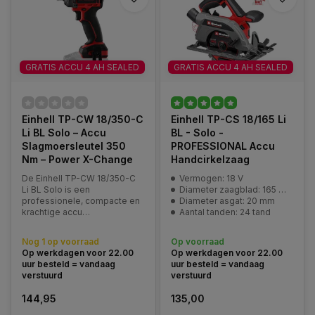
GRATIS ACCU 4 AH SEALED
GRATIS ACCU 4 AH SEALED
Einhell TP-CW 18/350-C
Einhell TP-CS 18/165 Li
Li BL Solo – Accu
BL - Solo -
Slagmoersleutel 350
PROFESSIONAL Accu
Nm – Power X-Change
Handcirkelzaag
De Einhell TP-CW 18/350-C
Vermogen: 18 V
Li BL Solo is een
Diameter zaagblad: 165 mm
professionele, compacte en
Diameter asgat: 20 mm
krachtige accu
Aantal tanden: 24 tand
slagmoersleutel die perfect
is voor het los- en
Nog 1 op voorraad
Op voorraad
vastdraaien van wielmoeren,
Op werkdagen voor 22.00
Op werkdagen voor 22.00
bouten en schroeven. Deze
uur besteld = vandaag
uur besteld = vandaag
machine maakt deel uit van
verstuurd
verstuurd
het Power X-Change
platform en werkt op
144,95
135,00