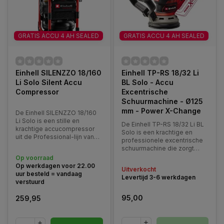
GRATIS ACCU 4 AH SEALED
GRATIS ACCU 4 AH SEALED
Einhell SILENZZO 18/160
Einhell TP-RS 18/32 Li
Li Solo Silent Accu
BL Solo - Accu
Compressor
Excentrische
Schuurmachine - Ø125
mm - Power X-Change
De Einhell SILENZZO 18/160
Li Solo is een stille en
De Einhell TP-RS 18/32 Li BL
krachtige accucompressor
Solo is een krachtige en
uit de Professional-lijn van
professionele excentrische
Einhell. Ontwikkeld voor
schuurmachine die zorgt
gebruik rondom huis,
voor de fijnste
Op voorraad
werkplaats en garage, levert
schuurresultaten en een
Op werkdagen voor 22.00
deze compacte krachtpatser
Uitverkocht
hoge materiaalafname.
uur besteld = vandaag
uitstekende prestaties
Levertijd 3-6 werkdagen
verstuurd
zonder lawaai of onderho
95,00
259,95