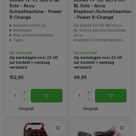
Solo - Accu
BL Solo - Accu
Schaafmachine - Power
Klopboor-/Schroefmachine
X-Change
- Power X-Change
Inclusief koffer: ja
De Einhell TP-CD 18/70 Li-i
Vermogen:
BL Solo is een professionele
Max. schaafinsijdiepte:
accu
Type:
klopboor-/schroefmachine
die perfect past in elke
werkplaats en onderdeel is
Op voorraad
Op voorraad
van het Power X-Change
Op werkdagen voor 22.00
Op werkdagen voor 22.00
platform.
uur besteld = vandaag
uur besteld = vandaag
verstuurd
verstuurd
152,95
99,95
Vergelijk
Vergelijk