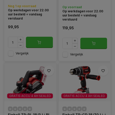
borstelloze motor, slijpen
onder 43°, stofbeschermd en
Nog 1 op voorraad
Op voorraad
flexibel inzetbaar
Op werkdagen voor 22.00
Op werkdagen voor 22.00
uur besteld = vandaag
uur besteld = vandaag
verstuurd
verstuurd
99,95
119,95
Vergelijk
Vergelijk
GRATIS ACCU 4 AH SEALED
GRATIS ACCU 4 AH SEALED
Einhell TP-PL 18/3 Li BL
Einhell TP-CD 18/70 Li-i