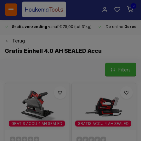
0
Gratis verzending
vanaf € 75,00 (tot 31kg)
De online
Gereeds
Terug
Gratis Einhell 4.0 AH SEALED Accu
Filters
GRATIS ACCU 4 AH SEALED
GRATIS ACCU 4 AH SEALED