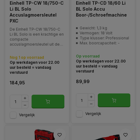
Einhell TP-CW 18/750-C
Einhell TP-CD 18/60 Li
Li BL Solo
BL Solo Accu
Accuslagmoersleutel
Boor-/Schroefmachine
PXC
Gewicht: 1,3 kg
De Einhell TP-CW 18/750-C
Vermogen: 18 Volt
Li BL Solo is een krachtige en
Type klusser: Professional
compacte
Max. boorcapaciteit: -
accuslagmoersleutel uit de
professionele Power X-
Change lijn. Dankzij de
Op voorraad
Nog 1 op voorraad
koolborstelloze motor levert
Op werkdagen voor 22.00
Op werkdagen voor 22.00
deze machine maximale
uur besteld = vandaag
uur besteld = vandaag
prestaties met een
verstuurd
verstuurd
indrukwekkend draaimoment
tot 750 Nm en een lo
89,99
184,95
Vergelijk
Vergelijk