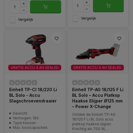
Vergelijk
Vergelijk
GRATIS ACCU 4 AH SEALED
GRATIS ACCU 4 AH SEALED
Einhell TP-CI 18/220 Li
Einhell TP-AG 18/125 F Li
BL Solo - Accu
BL Solo – Accu Platkop
Slagschroevendraaier
Haakse Slijper Ø125 mm
– Power X-Change
Gewicht:
Ontdek de Einhell TP-AG
Vermogen: 18V
18/125 F Li BL Solo accu
Type klusser:
platkop haakse slijper.
Max. boorcapaciteit:
Krachtig als 700 W,