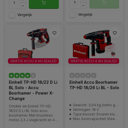
Vergelijk
Vergelijk
GRATIS ACCU 4 AH SEALED
GRATIS ACCU 4 AH SEALED
Einhell TP-HD 18/22 D Li
Einhell Accu Boorhamer
BL Solo - Accu
TP-HD 18/26 Li BL - Solo
Boorhamer - Power X-
Change
Gewicht: 3,04 kg (netto gewicht)
Ontdek de Einhell TP-HD
Vermogen: 18 V
18/22 D Li BL Solo accu
Type klusser: Ervaren klusser | Professional
boorhamer. Met brushless
Max. boorcapaciteit Steen: 26mm
motor, 2,3 J slagkracht en 4
functies in één machine.