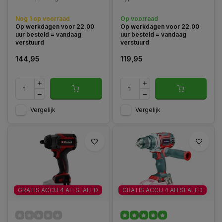
snijcapaciteit tot 28 mm.
Perfect voor professioneel
Nog 1 op voorraad
Op voorraad
snoeiwerk.
Op werkdagen voor 22.00
Op werkdagen voor 22.00
uur besteld = vandaag
uur besteld = vandaag
verstuurd
verstuurd
144,95
119,95
Vergelijk
Vergelijk
GRATIS ACCU 4 AH SEALED
GRATIS ACCU 4 AH SEALED