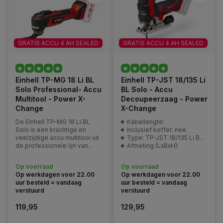
GRATIS ACCU 4 AH SEALED
GRATIS ACCU 4 AH SEALED
Einhell TP-MG 18 Li BL
Einhell TP-JST 18/135 Li
Solo Professional- Accu
BL Solo - Accu
Multitool - Power X-
Decoupeerzaag - Power
Change
X-Change
De Einhell TP-MG 18 Li BL
Kabellengte:
Solo is een krachtige en
Inclusief koffer: nee
veelzijdige accu multitool uit
Type: TP-JST 18/135 Li BL Solo
de professionele lijn van
Afmeting (LxBxH):
Einhell, perfect voor
verschillende klussen zoals
Op voorraad
Op voorraad
schuren, zagen en schrapen.
Op werkdagen voor 22.00
Op werkdagen voor 22.00
uur besteld = vandaag
uur besteld = vandaag
verstuurd
verstuurd
119,95
129,95