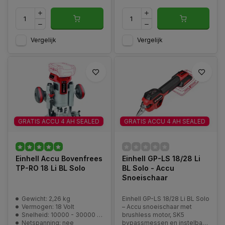
Vergelijk
Vergelijk
GRATIS ACCU 4 AH SEALED
GRATIS ACCU 4 AH SEALED
Einhell Accu Bovenfrees
Einhell GP-LS 18/28 Li
TP-RO 18 Li BL Solo
BL Solo - Accu
Snoeischaar
Gewicht: 2,26 kg
Einhell GP-LS 18/28 Li BL Solo
Vermogen: 18 Volt
– Accu snoeischaar met
Snelheid: 10000 - 30000 min^-1
brushless motor, SK5
Netspanning: nee
bypassmessen en instelbare