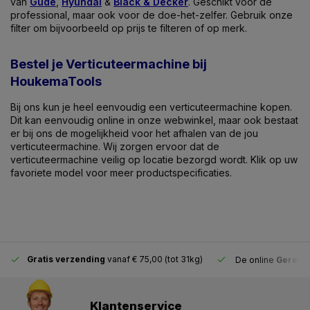
van
Güde
,
Hyundai
&
Black & Decker
. Geschikt voor de
professional, maar ook voor de doe-het-zelfer. Gebruik onze
filter om bijvoorbeeld op prijs te filteren of op merk.
Bestel je Verticuteermachine bij
HoukemaTools
Bij ons kun je heel eenvoudig een verticuteermachine kopen.
Dit kan eenvoudig online in onze webwinkel, maar ook bestaat
er bij ons de mogelijkheid voor het afhalen van de jou
verticuteermachine. Wij zorgen ervoor dat de
verticuteermachine veilig op locatie bezorgd wordt. Klik op uw
favoriete model voor meer productspecificaties.
Gratis verzending
vanaf € 75,00 (tot 31kg)
De online
Gereeds
Klantenservice