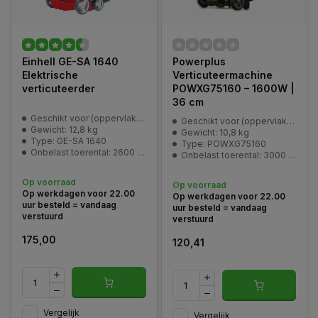
Einhell GE-SA 1640
Powerplus
Elektrische
Verticuteermachine
verticuteerder
POWXG75160 – 1600W |
36 cm
Geschikt voor (oppervlakte): 800 m2
Geschikt voor (oppervlakte): 800 M2
Gewicht: 12,8 kg
Gewicht: 10,8 kg
Type: GE-SA 1640
Type: POWXG75160
Onbelast toerental: 2600 min^-1
Onbelast toerental: 3000 min-1
Op voorraad
Op voorraad
Op werkdagen voor 22.00
Op werkdagen voor 22.00
uur besteld = vandaag
uur besteld = vandaag
verstuurd
verstuurd
175,00
120,41
Vergelijk
Vergelijk