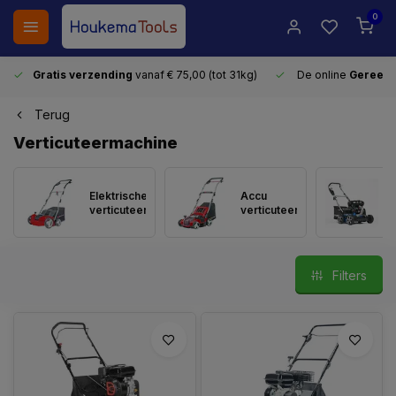
0
Gratis verzending
vanaf € 75,00 (tot 31kg)
De online
Gereeds
Terug
Verticuteermachine
Elektrische
Accu
verticuteermachine
verticuteermachine
Filters