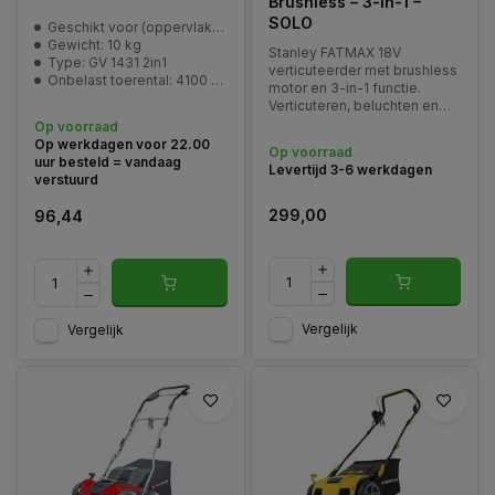
Brushless – 3-in-1 –
SOLO
Geschikt voor (oppervlakte): 300 m2
Gewicht: 10 kg
Stanley FATMAX 18V
Type: GV 1431 2in1
verticuteerder met brushless
Onbelast toerental: 4100 min^-1
motor en 3-in-1 functie.
Verticuteren, beluchten en
opvangen. Werkt op V20
Op voorraad
accu’s (solo geleverd).
Op werkdagen voor 22.00
Op voorraad
uur besteld = vandaag
Levertijd 3-6 werkdagen
verstuurd
299,00
96,44
Vergelijk
Vergelijk