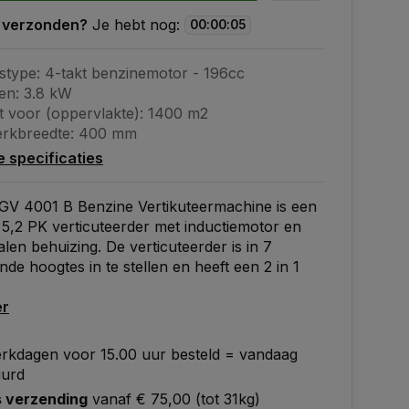
 verzonden?
Je hebt nog:
00
:
00
:
04
stype: 4-takt benzinemotor - 196cc
en: 3.8 kW
t voor (oppervlakte): 1400 m2
erkbreedte: 400 mm
le specificaties
GV 4001 B Benzine Vertikuteermachine is een
 5,2 PK verticuteerder met inductiemotor en
alen behuizing. De verticuteerder is in 7
nde hoogtes in te stellen en heeft een 2 in 1
er
rkdagen voor 15.00 uur besteld = vandaag
uurd
s verzending
vanaf € 75,00 (tot 31kg)