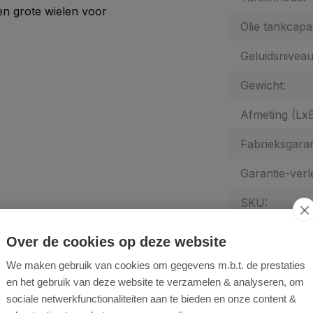
n grote wielen voor
Olie tankcapac
Geluidsniveau
Gewicht:
Afmeting (Lx
Fabrieksgaran
Garantie-verl
SKU:
Type:
Over de cookies op deze website
We maken gebruik van cookies om gegevens m.b.t. de prestaties
en het gebruik van deze website te verzamelen & analyseren, om
 uit het gazon.
Aanbevolen
sociale netwerkfunctionaliteiten aan te bieden en onze content &