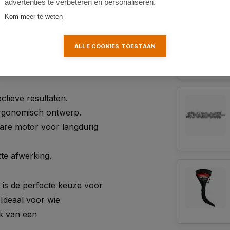
 voedingsopname van de
advertenties te verbeteren en personaliseren.
Kom meer te weten
or tuinen van middelgroot tot
ALLE COOKIES TOESTAAN
ectieve resultaten.
ergonomisch ontwerp.
are motor voor langdurig
te afwerking.
is de perfecte keuze voor
Ideaal voor wie
ak van een