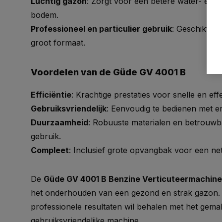
Luchtig gazon
: Zorgt voor een betere water- en
bodem.
Professioneel en particulier gebruik
: Geschikt vo
groot formaat.
Voordelen van de Güde GV 4001 B
Efficiëntie
: Krachtige prestaties voor snelle en eff
Gebruiksvriendelijk
: Eenvoudig te bedienen met 
Duurzaamheid
: Robuuste materialen en betrouwb
gebruik.
Compleet
: Inclusief grote opvangbak voor een net
De
Güde GV 4001 B Benzine Verticuteermachine
het onderhouden van een gezond en strak gazon. 
professionele resultaten wil behalen met het gem
gebruiksvriendelijke machine.