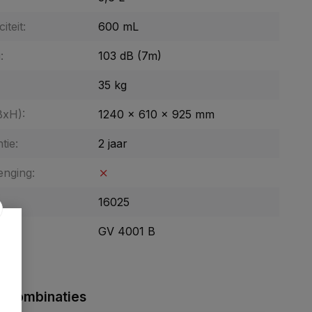
iteit:
600 mL
:
103 dB (7m)
35 kg
BxH):
1240 x 610 x 925 mm
tie:
2 jaar
enging:
16025
GV 4001 B
 combinaties