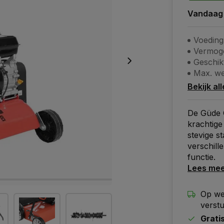
Vandaag
Voeding
Vermog
Geschik
Max. w
Bekijk al
De Güde 
krachtige
stevige st
verschille
functie.
Lees me
Op we
verst
Grati