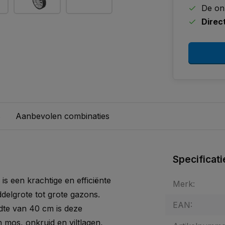
De on
Direc
s
Aanbevolen combinaties
Specificati
is een krachtige en efficiënte
Merk:
delgrote tot grote gazons.
EAN:
te van 40 cm is deze
 mos, onkruid en viltlagen,