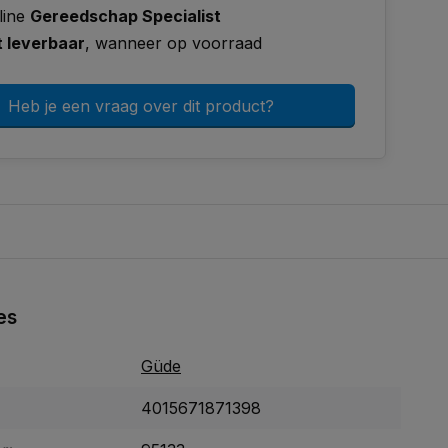
line
Gereedschap Specialist
t leverbaar
, wanneer op voorraad
Heb je een vraag over dit product?
es
Güde
4015671871398