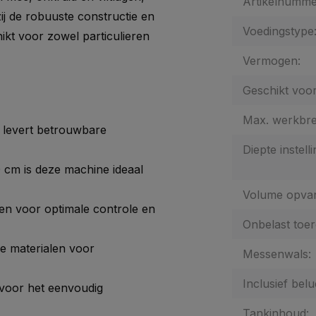
Artikelnumme
ij de robuuste constructie en
Voedingstype
hikt voor zowel particulieren
Vermogen:
Geschikt voor
Max. werkbre
 levert betrouwbare
Diepte instelli
 cm is deze machine ideaal
Volume opva
den voor optimale controle en
Onbelast toer
e materialen voor
Messenwals:
Inclusief belu
 voor het eenvoudig
Tankinhoud: