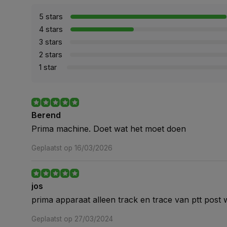
5 stars
4 stars
3 stars
2 stars
1 star
Berend
Prima machine. Doet wat het moet doen
Geplaatst op 16/03/2026
jos
prima apparaat alleen track en trace van ptt post 
Geplaatst op 27/03/2024