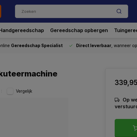
Handgereedschap
Gereedschap opbergen
Tuingere
nline
Gereedschap Specialist
Direct leverbaar
, wanneer o
ikuteermachine
339,9
Vergelijk
Op we
verstuur