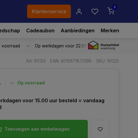
0
Klantenservice
edschap
Cadeaubon
Aanbiedingen
Merken
p voorraad
Op werkdagen voor 22.00 uur besteld,
vandaag ve
Art: 95133
EAN: 4015671871398
SKU: 16025
5
Op voorraad
rkdagen voor 15.00 uur besteld = vandaag
d
Toevoegen aan winkelwagen