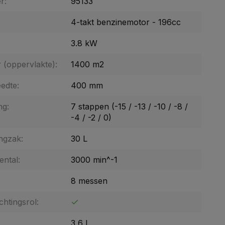
r:
95133
:
4-takt benzinemotor - 196cc
3.8 kW
 (oppervlakte):
1400 m2
edte:
400 mm
ng:
7 stappen (-15 / -13 / -10 / -8 /
-4 / -2 / 0)
ngzak:
30 L
ental:
3000 min^-1
8 messen
chtingsrol:
3,6 L