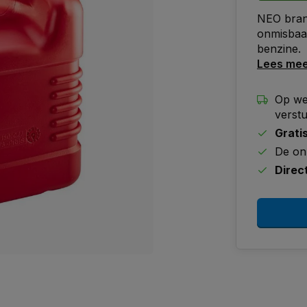
NEO brand
onmisbaar
benzine.
Lees me
Op we
verst
Grati
De on
Direc