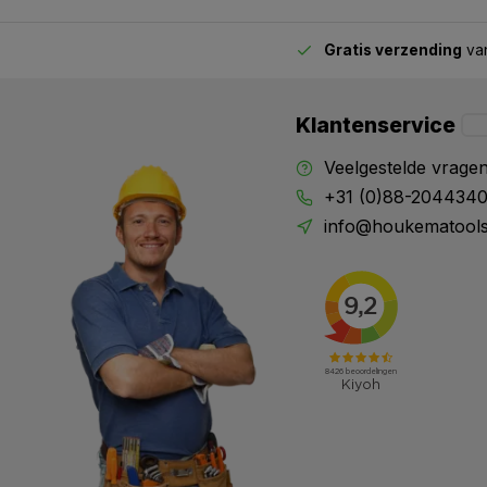
Gratis verzending
van
2.00 uur besteld,
vandaag verstuurd
Klantenservice
Veelgestelde vrage
+31 (0)88-204434
info@houkematools
X
Meld je aan en mis geen enkele actie, aanbieding