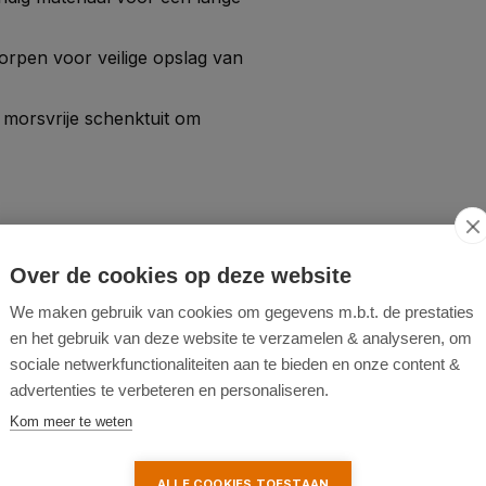
rpen voor veilige opslag van
 morsvrije schenktuit om
Over de cookies op deze website
oor thuisgebruik.
We maken gebruik van cookies om gegevens m.b.t. de prestaties
of lange reizen.
en het gebruik van deze website te verzamelen & analyseren, om
sociale netwerkfunctionaliteiten aan te bieden en onze content &
 een veilige en efficiënte
advertenties te verbeteren en personaliseren.
an. Perfect voor garages,
Kom meer te weten
ALLE COOKIES TOESTAAN