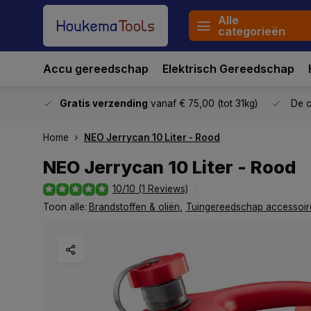
Alle
categorieën
Accu gereedschap
Elektrisch Gereedschap
stuurd
Gratis verzending
vanaf € 75,00 (tot 31kg)
De o
Home
NEO Jerrycan 10 Liter - Rood
NEO Jerrycan 10 Liter - Rood
10/10 (1 Reviews)
Toon alle:
Brandstoffen & oliën
,
Tuingereedschap accessoir