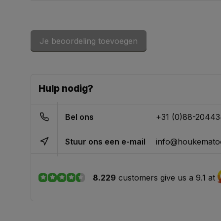
Je beoordeling toevoegen
Hulp nodig?
Bel ons
+31 (0)88-2044
Stuur ons een e-mail
info@houkematoo
8.229
customers give us a 9.1 at