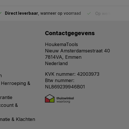
Direct leverbaar
, wanneer op voorraad
Op werkdagen voo
Contactgegevens
HoukemaTools
Nieuw Amsterdamsestraat 40
7814VA, Emmen
Nederland
KVK nummer: 42003973
n
Btw nummer:
 Herroeping &
NL869239946B01
rantie
ccount &
matie & Klachten