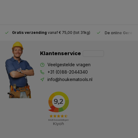
Gratis verzending
vanaf € 75,00 (tot 31kg)
De online
Gereeds
Klantenservice
Veelgestelde vragen
+31 (0)88-2044340
info@houkematools.nl