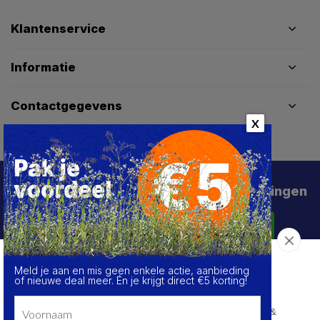
Klantenservice
Informatie
Contactgegevens
X
Schrijf je in voor de beste deals en kortingen
Abonneer
Meld je aan en mis geen enkele actie, aanbieding
Over de cookies op deze website
of nieuwe deal meer. Én je krijgt direct €5 korting!
We maken gebruik van cookies om gegevens m.b.t. de
prestaties en het gebruik van deze website te verzamelen &