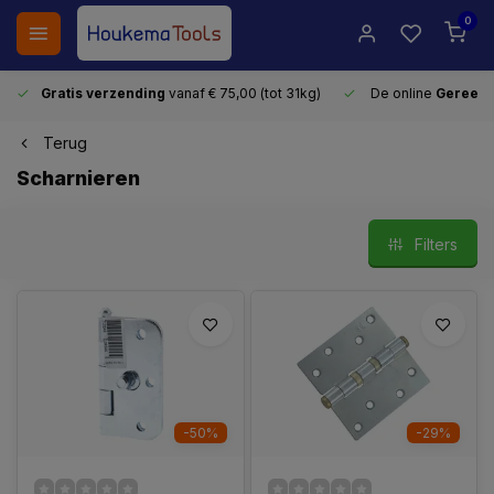
0
Gratis verzending
vanaf € 75,00 (tot 31kg)
De online
Gereeds
Terug
Scharnieren
Filters
-50%
-29%