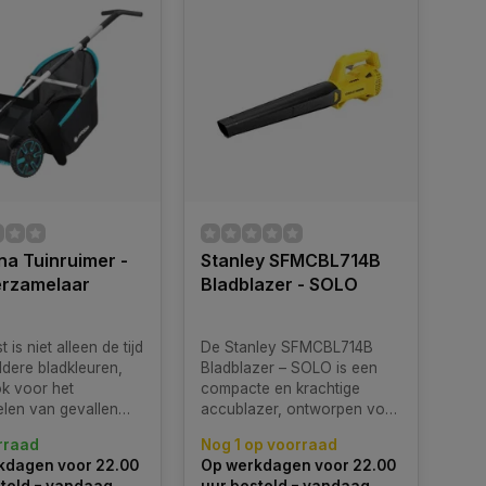
a Tuinruimer -
Stanley SFMCBL714B
erzamelaar
Bladblazer - SOLO
 is niet alleen de tijd
De Stanley SFMCBL714B
ldere bladkleuren,
Bladblazer – SOLO is een
k voor het
compacte en krachtige
len van gevallen
accublazer, ontworpen voor
n. Uw gazon moet
gebruikers die snel en
rraad
Nog 1 op voorraad
n van bladeren om wat
efficiënt bladeren, vuil of
kdagen voor 22.00
Op werkdagen voor 22.00
 krijgen en het
stof willen verwijderen.