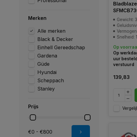
Professional
Bladblaze
SFMCB73
Merken
Gewicht: 3
Geluidsni
Alle merken
Vermogen: 
Snelheid:
Black & Decker
Einhell Gereedschap
Op voorra
Op werkdag
Gardena
uur bestel
Güde
verstuurd
Hyundai
139,83
Scheppach
Stanley
Prijs
Vergelij
€0 - €800