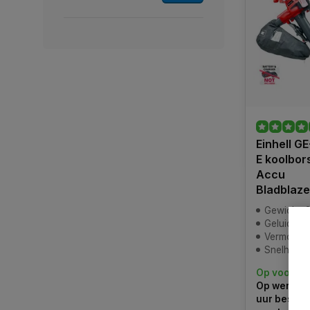
Einhell G
E koolbor
Accu
Bladblaze
Gewicht: 3
Geluidsni
Vermogen: 36v (2x
Snelheid: 80
Op voorra
Op werkdag
uur bestel