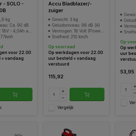
r - SOLO -
Accu Bladblazer/-
0B
zuiger
Gewich
,6 kg
Gewicht: 3 kg
Geluid
veau: Ca. 90 dB
Geluidsniveau: 98 dB (A)
Vermogen
18V - 4,0Ah accu
Vermogen: 18 Volt (Power-X-Change)
Snelh
 177kmh
Snelheid: 210 km/h
Op voo
ad
Op voorraad
Op wer
en voor 22.00
Op werkdagen voor 22.00
uur bes
d = vandaag
uur besteld = vandaag
verstu
verstuurd
53,95
115,92
Ver
k
Vergelijk