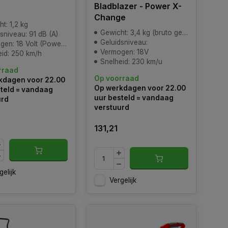
Bladblazer - Power X-
Change
t: 1,2 kg
Gewicht: 3,4 kg (bruto gewicht)
sniveau: 91 dB (A)
Geluidsniveau:
: 18 Volt (Power-X-Change)
Vermogen: 18V
eid: 250 km/h
Snelheid: 230 km/u
rraad
Op voorraad
kdagen voor 22.00
Op werkdagen voor 22.00
teld = vandaag
uur besteld = vandaag
urd
verstuurd
131,21
gelijk
Vergelijk