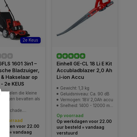
2e Keus
FLS 1601 3in1 –
Einhell GE-CL 18 Li E Kit
ische Bladzuiger,
Accubladblazer 2,0 Ah
 & Hakselaar op
Li-ion Accu
 - 2e KEUS
Gewicht: 1,3 kg
artikelen die kleine
Geluidsniveau: Ca. 90 dB
igingen bevatten als
Vermogen: 18V 2,0Ah accu
en of
Snelheid: 1400 - 12000 min^-1
ingsschade.
Op voorraad
s zijn echter goed
p voorraad
Op werkdagen voor 22.00
t en Inclusief de
kdagen voor 22.00
uur besteld = vandaag
lijke 2 jaar garantie.
teld = vandaag
verstuurd
speciale scherpe