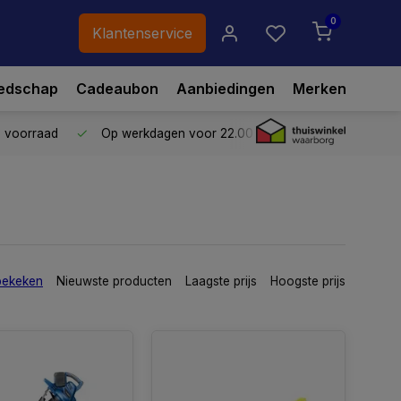
0
Klantenservice
edschap
Cadeaubon
Aanbiedingen
Merken
p voorraad
Op werkdagen voor 22.00 uur besteld,
vandaag ve
bekeken
Nieuwste producten
Laagste prijs
Hoogste prijs