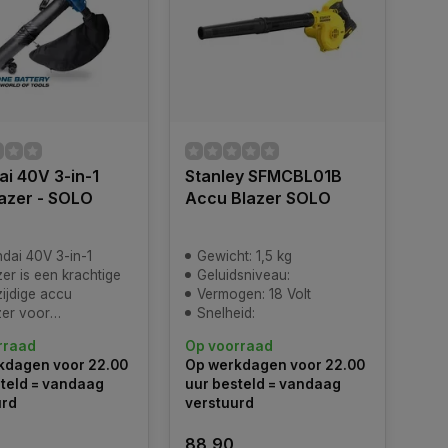
i 40V 3-in-1
Stanley SFMCBL01B
azer - SOLO
Accu Blazer SOLO
dai 40V 3-in-1
Gewicht: 1,5 kg
er is een krachtige
Geluidsniveau:
ijdige accu
Vermogen: 18 Volt
zer voor
Snelheid:
oneel en intensief
rraad
Op voorraad
ier tuinonderhoud
kdagen voor 22.00
Op werkdagen voor 22.00
teld = vandaag
uur besteld = vandaag
urd
verstuurd
88,90