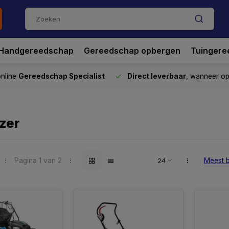
Handgereedschap
Gereedschap opbergen
Tuingere
nline
Gereedschap Specialist
Direct leverbaar
, wanneer o
zer
Pagina 1 van 2
Meest 