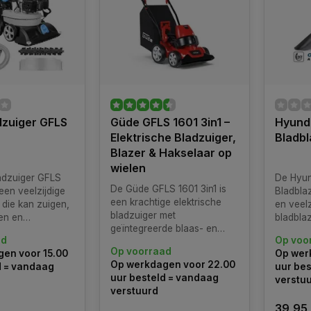
dzuiger GFLS
Güde GFLS 1601 3in1 –
Hyunda
Elektrische Bladzuiger,
Bladbl
Blazer & Hakselaar op
wielen
adzuiger GFLS
De Hyun
De Güde GFLS 1601 3in1 is
 een veelzijdige
Bladblaz
een krachtige elektrische
 die kan zuigen,
en veelz
bladzuiger met
en en
bladbla
geïntegreerde blaas- en
n. Deze
professi
ad
Op voo
hakselfunctie. Deze
s uitgerust met
particul
Op voorraad
en voor 15.00
Op wer
verrijdbare machine is
OHV
Op werkdagen voor 22.00
d = vandaag
uur bes
ontworpen voor het efficiënt
e motor met een
uur besteld = vandaag
verstu
verwijderen van bladeren en
n 4,2 pk (3,1
verstuurd
tuinafval
cilinderinhoud
39,95
.