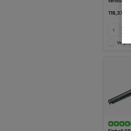
verstuurd
118,37
Vergelij