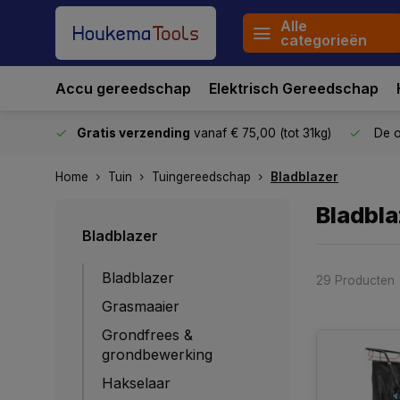
Alle
categorieën
Accu gereedschap
Elektrisch Gereedschap
stuurd
Gratis verzending
vanaf € 75,00 (tot 31kg)
De o
Home
Tuin
Tuingereedschap
Bladblazer
Bladbla
Bladblazer
Bladblazer
29 Producten
Grasmaaier
Grondfrees &
grondbewerking
Hakselaar