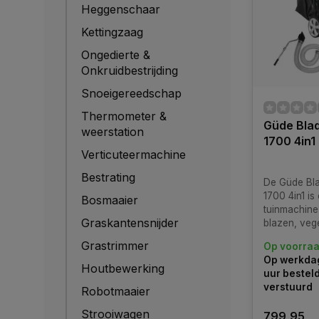
Heggenschaar
Kettingzaag
Ongedierte &
Onkruidbestrijding
Snoeigereedschap
Thermometer &
Güde Bla
weerstation
1700 4in1
Verticuteermachine
Bestrating
De Güde Bl
1700 4in1 is
Bosmaaier
tuinmachine
Graskantensnijder
blazen, veg
versnippere
Grastrimmer
Op voorra
bladzuiger i
Op werkdag
een 4-takt 
Houtbewerking
uur bestel
Powerengin
verstuurd
Robotmaaier
vermogen va
kW) en een 
Strooiwagen
799,95
van 173 cm³