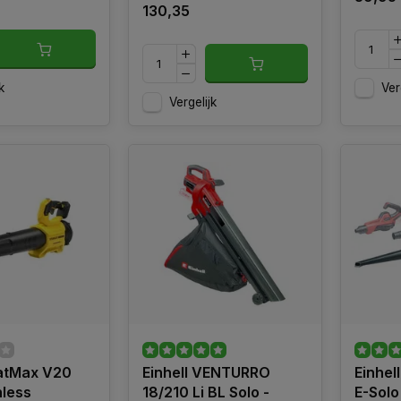
130,35
k
Ver
Vergelijk
FatMax V20
Einhell VENTURRO
Einhel
less
18/210 Li BL Solo -
E-Solo