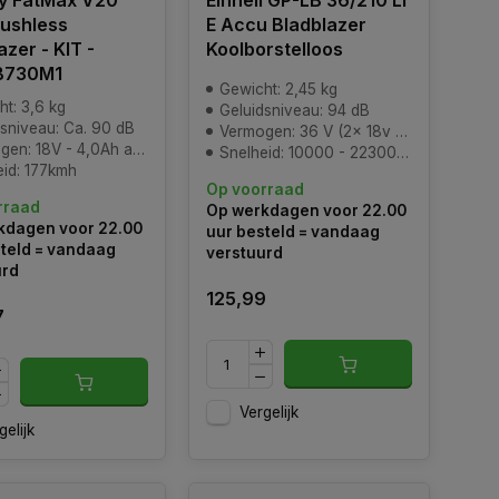
ey FatMax V20
Einhell GP-LB 36/210 Li
ushless
E Accu Bladblazer
azer - KIT -
Koolborstelloos
B730M1
Gewicht: 2,45 kg
t: 3,6 kg
Geluidsniveau: 94 dB
dsniveau: Ca. 90 dB
Vermogen: 36 V (2x 18v Accu, niet inbegrepen)
en: 18V - 4,0Ah accu
Snelheid: 10000 - 22300 min^-1
eid: 177kmh
Op voorraad
rraad
Op werkdagen voor 22.00
kdagen voor 22.00
uur besteld = vandaag
teld = vandaag
verstuurd
urd
125,99
7
Vergelijk
gelijk