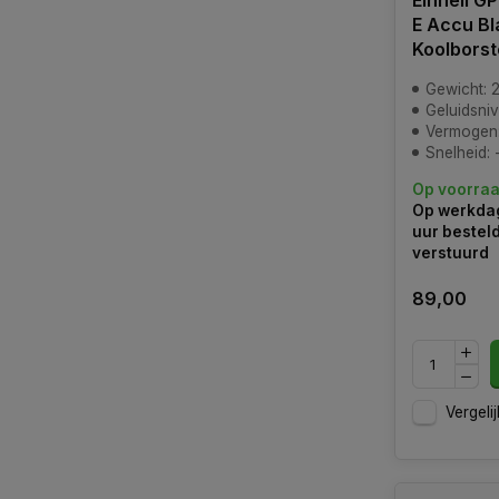
Einhell G
E Accu Bl
Koolborst
Gewicht: 2
Geluidsniv
Vermogen: 18V 
Snelheid: 
Op voorra
Op werkdag
uur bestel
verstuurd
89,00
Vergelij