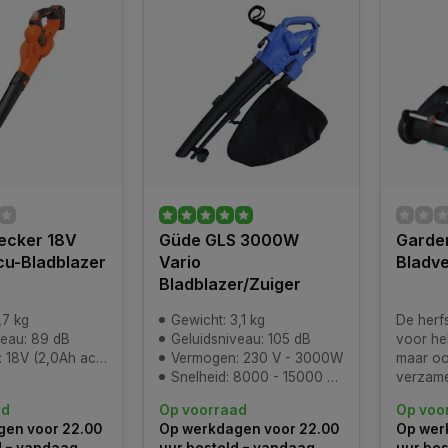
ecker 18V
Güde GLS 3000W
Garden
cu-Bladblazer
Vario
Bladv
Bladblazer/Zuiger
,7 kg
Gewicht: 3,1 kg
De herfst
veau: 89 dB
Geluidsniveau: 105 dB
voor he
2,0Ah accu inbegrepen)
Vermogen: 230 V - 3000W
maar oo
Snelheid: 8000 - 15000 min^-1
verzame
bladere
ad
Op voorraad
Op voo
vrij zij
en voor 22.00
Op werkdagen voor 22.00
Op wer
lucht te