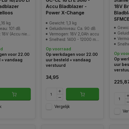
P-LB 18/200 Li
GC-CL 18 Li E Solo -
Stanl
adblazer
Accu Bladblazer -
18V Br
elloos
Power X-Change
Bladbl
SFMC
,16 kg
Gewicht: 1,3 kg
Gewich
eau: 101 dB
Geluidsniveau: Ca. 90 dB
Gelui
(Accu niet inbegrepen)
Vermogen: 18V 2,0Ah accu
Vermog
-
Snelheid: 1400 - 12000 min^-1
Snelh
ad
Op voorraad
Op voo
en voor 22.00
Op werkdagen voor 22.00
Op wer
d = vandaag
uur besteld = vandaag
uur bes
verstuurd
verstu
34,95
225,8
k
Vergelijk
Ver