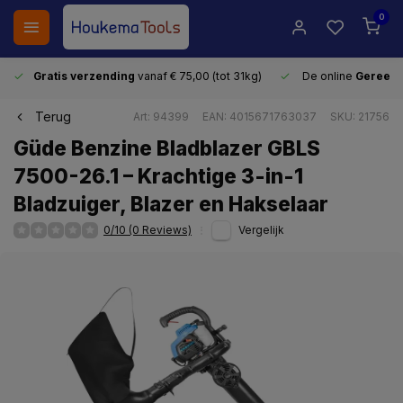
0
Gratis verzending
vanaf € 75,00 (tot 31kg)
De online
Gereeds
Terug
Art: 94399
EAN: 4015671763037
SKU: 21756
Güde Benzine Bladblazer GBLS
7500-26.1 – Krachtige 3-in-1
Bladzuiger, Blazer en Hakselaar
0/10 (0 Reviews)
Vergelijk