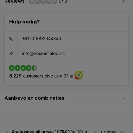
Reviews
0/10
Hulp nodig?
+31 (0)88-2044340
info@houkematools.nl
8.229
customers give us a 9.1 at
Aanbevolen combinaties
Gratis verzending
vanaf € 75,00 (tot 31kg)
De online
Gereeds