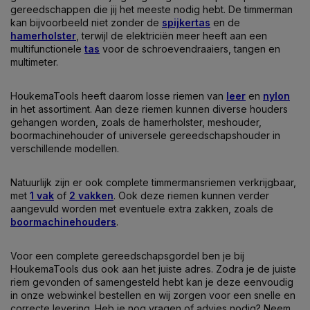
gereedschappen die jij het meeste nodig hebt. De timmerman
kan bijvoorbeeld niet zonder de
spijkertas
en de
hamerholster
, terwijl de elektriciën meer heeft aan een
multifunctionele
tas
voor de schroevendraaiers, tangen en
multimeter.
HoukemaTools heeft daarom losse riemen van
leer
en
nylon
in het assortiment. Aan deze riemen kunnen diverse houders
gehangen worden, zoals de hamerholster, meshouder,
boormachinehouder of universele gereedschapshouder in
verschillende modellen.
Natuurlijk zijn er ook complete timmermansriemen verkrijgbaar,
met
1 vak
of
2 vakken
. Ook deze riemen kunnen verder
aangevuld worden met eventuele extra zakken, zoals de
boormachinehouders
.
Voor een complete gereedschapsgordel ben je bij
HoukemaTools dus ook aan het juiste adres. Zodra je de juiste
riem gevonden of samengesteld hebt kan je deze eenvoudig
in onze webwinkel bestellen en wij zorgen voor een snelle en
correcte levering. Heb je nog vragen of advies nodig? Neem