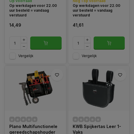
Op voorraad
Nog 1 op voorraad
riem type 530TB.
(Lengte 75-135 x 5 cm).
Op werkdagen voor 22.00
Op werkdagen voor 22.00
uur besteld = vandaag
uur besteld = vandaag
verstuurd
verstuurd
14,49
41,61
Vergelijk
Vergelijk
Plano Multifunctionele
KWB Spijkertas Leer 1-
gereedschapshouder
Vaks