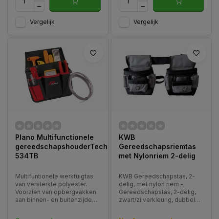
Vergelijk
Vergelijk
Plano Multifunctionele
KWB
gereedschapshouderTechnics
Gereedschapsriemtas
534TB
met Nylonriem 2-delig
Multifuntionele werktuigtas
KWB Gereedschapstas, 2-
van versterkte polyester.
delig, met nylon riem -
Voorzien van opbergvakken
Gereedschapstas, 2-delig,
aan binnen- en buitenzijde
zwart/zilverkleurig, dubbele
en een karabijnhaak.
naden afgezet met
Accessoires: verstelbare
zilverdraad, met nylon riem