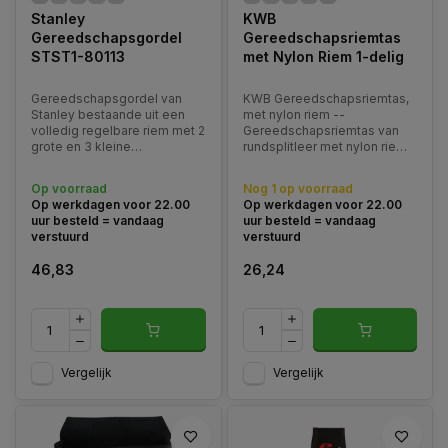
Stanley
KWB
Gereedschapsgordel
Gereedschapsriemtas
STST1-80113
met Nylon Riem 1-delig
Gereedschapsgordel van
KWB Gereedschapsriemtas,
Stanley bestaande uit een
met nylon riem --
volledig regelbare riem met 2
Gereedschapsriemtas van
grote en 3 kleine
rundsplitleer met nylon riem
opbergvakken.
(Lengte 75-135 x 5 cm).
Op voorraad
Nog 1 op voorraad
Op werkdagen voor 22.00
Op werkdagen voor 22.00
uur besteld = vandaag
uur besteld = vandaag
verstuurd
verstuurd
46,83
26,24
Vergelijk
Vergelijk