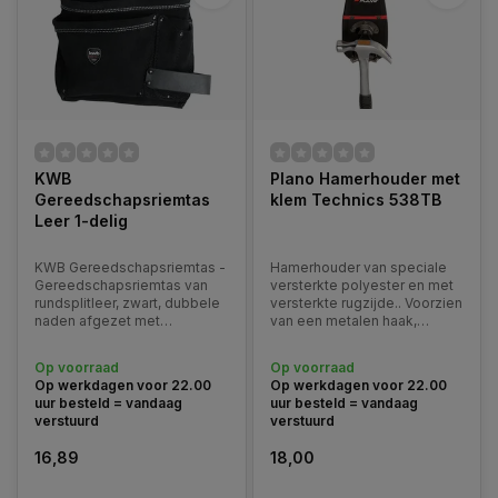
KWB
Plano Hamerhouder met
Gereedschapsriemtas
klem Technics 538TB
Leer 1-delig
KWB Gereedschapsriemtas -
Hamerhouder van speciale
Gereedschapsriemtas van
versterkte polyester en met
rundsplitleer, zwart, dubbele
versterkte rugzijde.. Voorzien
naden afgezet met
van een metalen haak,
zilverdraad, de naden zijn
geschikt voor elk type hamer
aan de uiteinden met
en snelle plaatsing van het
Op voorraad
Op voorraad
klinknagels tegen
gereedschap. Accessoire:
Op werkdagen voor 22.00
Op werkdagen voor 22.00
openscheuren beveiligd.
verstelbare riem type 530TB
uur besteld = vandaag
uur besteld = vandaag
verstuurd
verstuurd
16,89
18,00