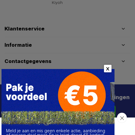
Klantenservice
Informatie
Contactgegevens
X
Schrijf je in voor de beste deals en kortingen
Abonneer
Meld je aan en mis geen enkele actie, aanbieding
Over de cookies op deze website
of nieuwe deal meer. Én je krijgt direct €5 korting!