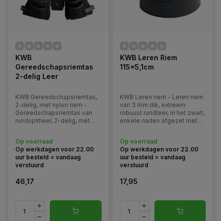
KWB
KWB Leren Riem
Gereedschapsriemtas
115x5,1cm
2-delig Leer
KWB Gereedschapsriemtas,
KWB Leren riem - Leren riem
2-delig, met nylon riem -
van 3 mm dik, extreem
Gereedschapsriemtas van
robuust rundleer, in het zwart,
rundsplitleer, 2-delig, met
enkele naden afgezet met
nylon riem (Lengte 75-135 x 5
zilverdraad, zwarte metalen
cm).
gesp met dubbele pin. 115cm
Op voorraad
Op voorraad
lengte en 5,1cm breedte.
Op werkdagen voor 22.00
Op werkdagen voor 22.00
uur besteld = vandaag
uur besteld = vandaag
verstuurd
verstuurd
46,17
17,95