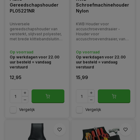
Gereedschapshouder
Schroefmachinehouder
PL05221NR
Nylon
Universele
KWB Houder voor
gereedschapshouder van
accuschroevendraaier -
versterkt, slijtvast polyester,
Houder voor
met brede klittebandsluiting.
accuschroevendraaier, van
Voorzien van een universele
1680D-nylon,
metalen clip voor het dragen
zwart/zilverkleurig, bijzonder
Op voorraad
Op voorraad
aan ieder type riem.
robuuste kwaliteit.
Op werkdagen voor 22.00
Op werkdagen voor 22.00
uur besteld = vandaag
uur besteld = vandaag
verstuurd
verstuurd
12,95
15,99
Vergelijk
Vergelijk