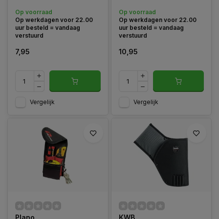
met gevulde zachte rug,
Op voorraad
Op voorraad
enkele naden afgezet met
Op werkdagen voor 22.00
Op werkdagen voor 22.00
zilverdraad.
uur besteld = vandaag
uur besteld = vandaag
verstuurd
verstuurd
7,95
10,95
Vergelijk
Vergelijk
Plano
KWB