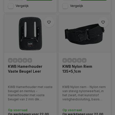
Vergelijk
Vergelijk
KWB Hamerhouder
KWB Nylon Riem
Vaste Beugel Leer
135x5,1cm
KWB Hamerhouder met vaste
KWB Nylon riem - Nylon riem
beugel en riemlus -
van stevig nylonweefsel, in
Hamerhouder met vaste
het zwart, met kunststof
beugel van 2 mm dik
veiligheidssluiting, basis
rundleer, in het zwart, met
voor vele
gevulde zachte rug en zwart
gereedschapstassen. 135cm
Op voorraad
Op voorraad
gelakte metalen beugel om
lengte en 5,1cm breedte.
Op werkdagen voor 22.00
Op werkdagen voor 22.00