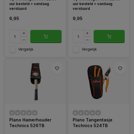
een lathamer of andere
uur besteld = vandaag
uur besteld = vandaag
hamer aan de riem op te
verstuurd
verstuurd
hangen.
6,95
9,95
Vergelijk
Vergelijk
Plano Hamerhouder
Plano Tangentasje
Technics 526TB
Technics 524TB