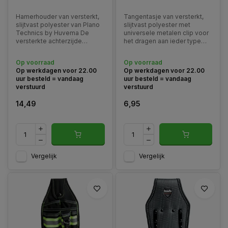
Hamerhouder van versterkt,
Tangentasje van versterkt,
slijtvast polyester van Plano
slijtvast polyester met
Technics by Huvema De
universele metalen clip voor
versterkte achterzijde
het dragen aan ieder type
voorkomt 'doorzakken'.
riem. Geschikt voor vrijwel
Hamerhaak geschikt voor elk
alle tangen en scharen.
Op voorraad
Op voorraad
type hamer. Toebehoren:
Toebehoren: verstelbare
Op werkdagen voor 22.00
Op werkdagen voor 22.00
verstelbare riem type 530TB.
riem type 530TB.
uur besteld = vandaag
uur besteld = vandaag
verstuurd
verstuurd
14,49
6,95
Vergelijk
Vergelijk