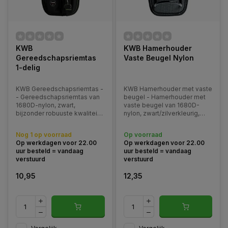
KWB
KWB Hamerhouder
Gereedschapsriemtas
Vaste Beugel Nylon
1-delig
KWB Gereedschapsriemtas -
KWB Hamerhouder met vaste
- Gereedschapsriemtas van
beugel - Hamerhouder met
1680D-nylon, zwart,
vaste beugel van 1680D-
bijzonder robuuste kwaliteit,
nylon, zwart/zilverkleurig,
enkele naden afgezet met
bijzonder robuuste kwaliteit.
gele draad en reflecterende
Nog 1 op voorraad
Op voorraad
veiligheidsstrook.
Op werkdagen voor 22.00
Op werkdagen voor 22.00
uur besteld = vandaag
uur besteld = vandaag
verstuurd
verstuurd
10,95
12,35