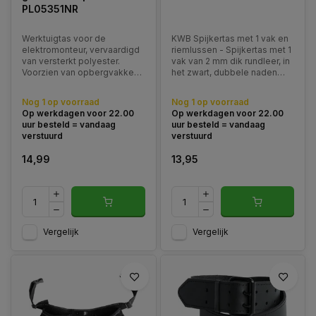
PL05351NR
Werktuigtas voor de
KWB Spijkertas met 1 vak en
elektromonteur, vervaardigd
riemlussen - Spijkertas met 1
van versterkt polyester.
vak van 2 mm dik rundleer, in
Voorzien van opbergvakken
het zwart, dubbele naden
aan binnen- en buitenzijde,
afgezet met zilverdraad, de
elastische lussen voor
naden zijn aan de uiteinden
Nog 1 op voorraad
Nog 1 op voorraad
gereedschap en een houder
met klinknagels tegen
Op werkdagen voor 22.00
Op werkdagen voor 22.00
voor isolatietape.
openscheuren beveiligd.
uur besteld = vandaag
uur besteld = vandaag
Accessoires: verstelbare
verstuurd
verstuurd
riem type 530TB.
14,99
13,95
Vergelijk
Vergelijk