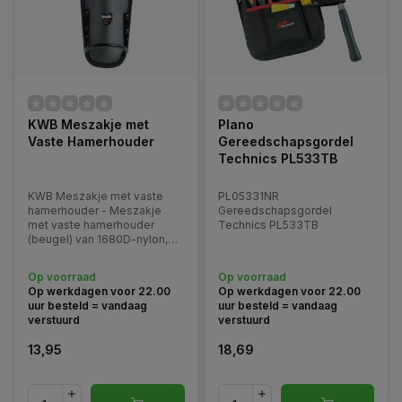
KWB Meszakje met
Plano
Vaste Hamerhouder
Gereedschapsgordel
Technics PL533TB
KWB Meszakje met vaste
PL05331NR
hamerhouder - Meszakje
Gereedschapsgordel
met vaste hamerhouder
Technics PL533TB
(beugel) van 1680D-nylon,
zwart/zilverkleurig, bijzonder
robuuste kwaliteit, zwart
Op voorraad
Op voorraad
gelakte metalen beugel om
Op werkdagen voor 22.00
Op werkdagen voor 22.00
een lathamer of andere
uur besteld = vandaag
uur besteld = vandaag
hamer aan de riem op te
verstuurd
verstuurd
hangen.
13,95
18,69