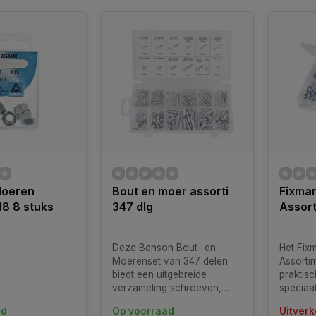
Moeren
Bout en moer assorti
Fixma
8 8 stuks
347 dlg
Assort
Deze Benson Bout- en
Het Fix
Moerenset van 347 delen
Assortim
biedt een uitgebreide
praktis
verzameling schroeven,
speciaa
moeren en ringen voor
uiteenl
ad
Op voorraad
Uitverk
diverse toepassingen.
bevesti