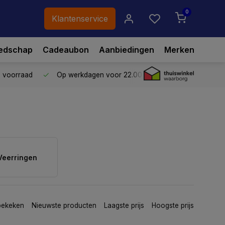
0
Klantenservice
edschap
Cadeaubon
Aanbiedingen
Merken
p voorraad
Op werkdagen voor 22.00 uur besteld,
vandaag ve
Veerringen
bekeken
Nieuwste producten
Laagste prijs
Hoogste prijs