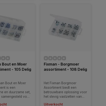
n Bout en Moer
Fixman - Borgmoer
iment - 105 Delig
assortiment - 108 Delig
man Bout en Moer
Het Fixman Borgmoer
ent is een
Assortiment biedt een
che en duurzame set,
betrouwbare oplossing voor
l samengesteld voor
het stevig vastzetten van
opende
bouten en schroeven. Deze
ocht
Uitverkocht
gingsklussen. De
zink-geplateerde zeskant