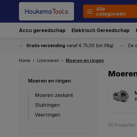
Alle
categorieën
Accu gereedschap
Elektrisch Gereedschap
stuurd
Gratis verzending
vanaf € 75,00 (tot 31kg)
De o
Home
IJzerwaren
Moeren en ringen
Moeren
Moeren en ringen
Moeren zeskant
z
Sluitringen
Veerringen
20 Producten