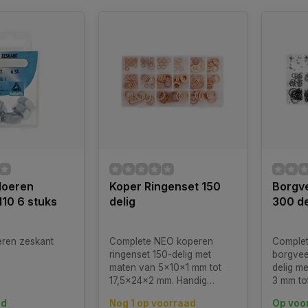
Moeren
Koper Ringenset 150
Borgv
10 6 stuks
delig
300 de
eren zeskant
Complete NEO koperen
Comple
ringenset 150-delig met
borgvee
maten van 5x10x1 mm tot
delig m
17,5x24x2 mm. Handig
3 mm to
assortimentsdoosje, ideaal
handige
ad
Nog 1 op voorraad
Op voo
voor afdichtingen en
voor we