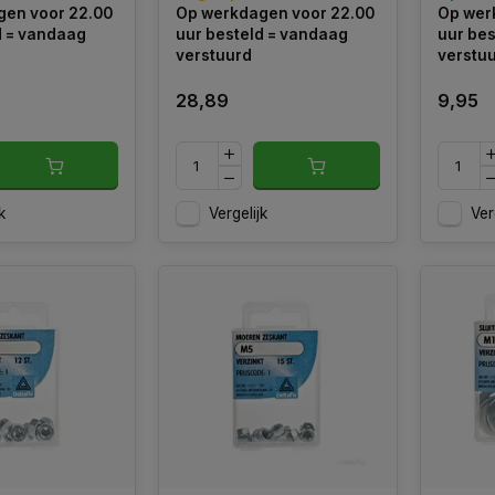
en voor 22.00
Op werkdagen voor 22.00
Op wer
onderhoudswerk.
d = vandaag
uur besteld = vandaag
uur bes
verstuurd
verstu
28,89
9,95
k
Vergelijk
Ver