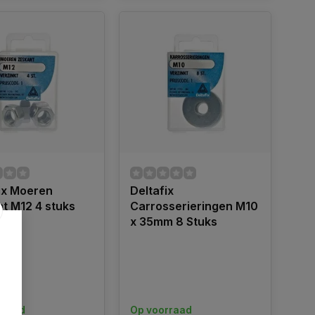
ix Moeren
Deltafix
t M12 4 stuks
Carrosserieringen M10
x 35mm 8 Stuks
rraad
Op voorraad