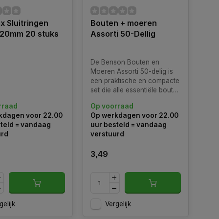
ix Sluitringen
Bouten + moeren
 20mm 20 stuks
Assorti 50-Dellig
De Benson Bouten en
Moeren Assorti 50-delig is
een praktische en compacte
set die alle essentiële bouten
en moeren bevat voor kleine
rraad
Op voorraad
reparaties en
kdagen voor 22.00
Op werkdagen voor 22.00
bevestigingstaken.
teld = vandaag
uur besteld = vandaag
urd
verstuurd
3,49
gelijk
Vergelijk