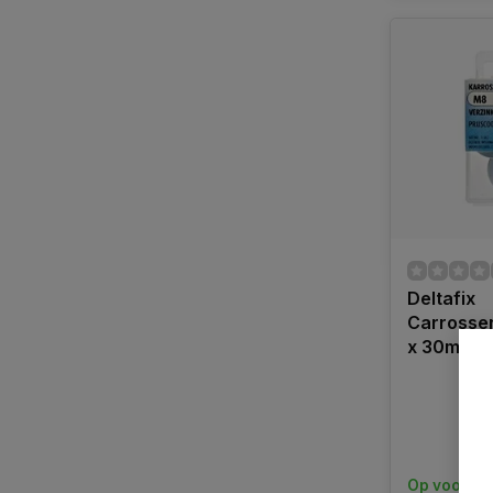
Deltafix
Carrosse
x 30mm 1
Op voorra