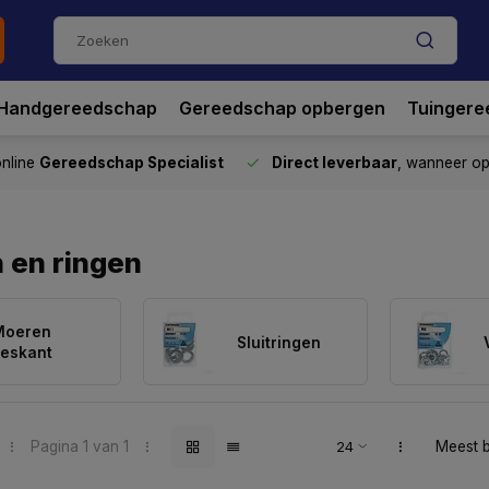
Handgereedschap
Gereedschap opbergen
Tuingere
nline
Gereedschap Specialist
Direct leverbaar
, wanneer o
 en ringen
Moeren
Sluitringen
eskant
Pagina 1 van 1
Meest 