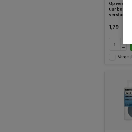
Op werkdag
uur bestel
verstuurd
1,79
Vergelij