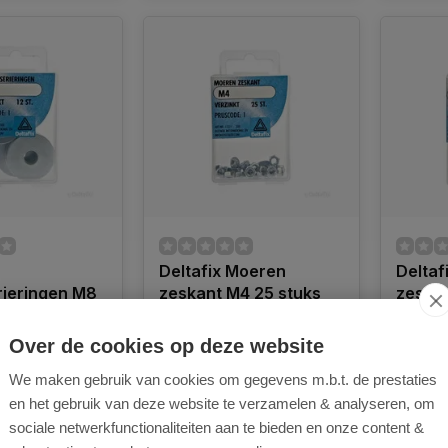
Deltafix Moeren
Deltaf
rieringen M8
zeskant M4 25 stuks
zeskan
2 Stuks
Over de cookies op deze website
We maken gebruik van cookies om gegevens m.b.t. de prestaties
en het gebruik van deze website te verzamelen & analyseren, om
sociale netwerkfunctionaliteiten aan te bieden en onze content &
ad
Op voorraad
Op voo