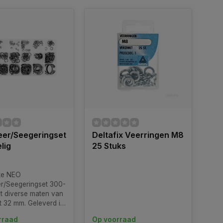
eer/Seegeringset
Deltafix Veerringen M8
lig
25 Stuks
te NEO
r/Seegeringset 300-
et diverse maten van
t 32 mm. Geleverd in
 opbergdoos, ideaal
rraad
Op voorraad
rkplaats en garage.