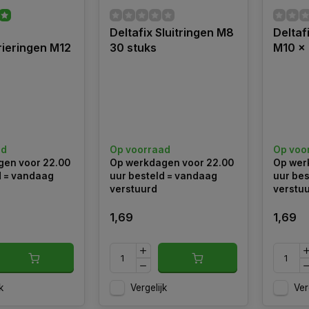
Deltafix Sluitringen M8
Deltaf
ieringen M12
30 stuks
M10 x
ad
Op voorraad
Op voo
en voor 22.00
Op werkdagen voor 22.00
Op wer
d = vandaag
uur besteld = vandaag
uur bes
verstuurd
verstu
1,69
1,69
k
Vergelijk
Ver