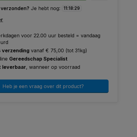
 verzonden?
Je hebt nog:
11
:
18
:
28
er
rkdagen voor 22.00 uur besteld = vandaag
uurd
s verzending
vanaf € 75,00 (tot 31kg)
line
Gereedschap Specialist
t leverbaar
, wanneer op voorraad
Heb je een vraag over dit product?