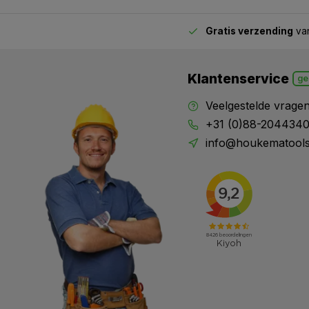
Gratis verzending
van
2.00 uur besteld,
vandaag verstuurd
Klantenservice
ge
Veelgestelde vrage
+31 (0)88-204434
info@houkematools
X
Meld je aan en mis geen enkele actie, aanbieding