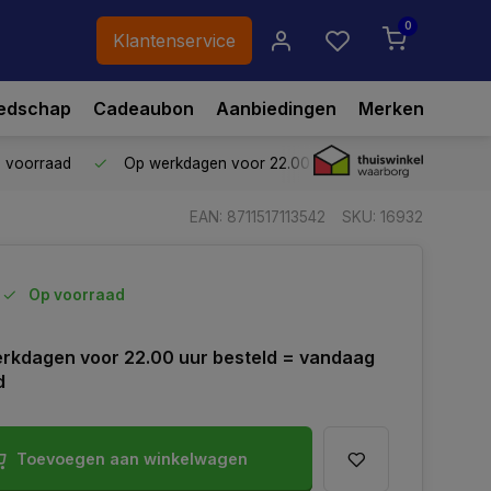
0
Klantenservice
edschap
Cadeaubon
Aanbiedingen
Merken
p voorraad
Op werkdagen voor 22.00 uur besteld,
vandaag ve
EAN: 8711517113542
SKU: 16932
Op voorraad
rkdagen voor 22.00 uur besteld = vandaag
d
Toevoegen aan winkelwagen