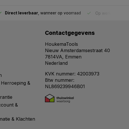
Direct leverbaar
, wanneer op voorraad
Op werkdagen voo
Contactgegevens
HoukemaTools
Nieuw Amsterdamsestraat 40
7814VA, Emmen
Nederland
KVK nummer: 42003973
n
Btw nummer:
 Herroeping &
NL869239946B01
rantie
ccount &
matie & Klachten