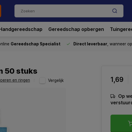
Handgereedschap
Gereedschap opbergen
Tuingere
nline
Gereedschap Specialist
Direct leverbaar
, wanneer o
m 50 stuks
1,69
oeren en ringen
Vergelijk
Op we
verstuur