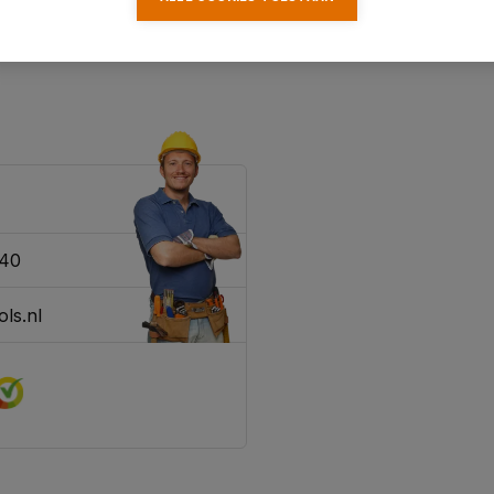
340
ls.nl