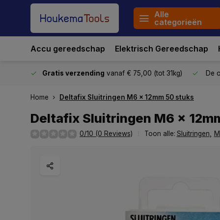
Alle
categorieën
Accu gereedschap
Elektrisch Gereedschap
stuurd
Gratis verzending
vanaf € 75,00 (tot 31kg)
De o
Home
Deltafix Sluitringen M6 x 12mm 50 stuks
Deltafix Sluitringen M6 x 12m
0/10 (0 Reviews)
Toon alle:
Sluitringen
,
M