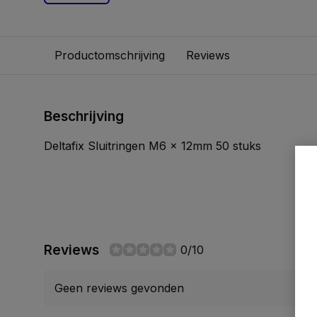
Productomschrijving
Reviews
Beschrijving
Deltafix Sluitringen M6 x 12mm 50 stuks
Reviews
0/10
Geen reviews gevonden