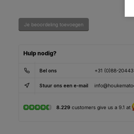
Je beoordeling toevoegen
Hulp nodig?
Bel ons
+31 (0)88-2044
Stuur ons een e-mail
info@houkematoo
8.229
customers give us a 9.1 at