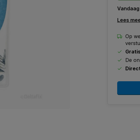
Vandaag
Lees me
Op we
verst
Grati
De on
Direc