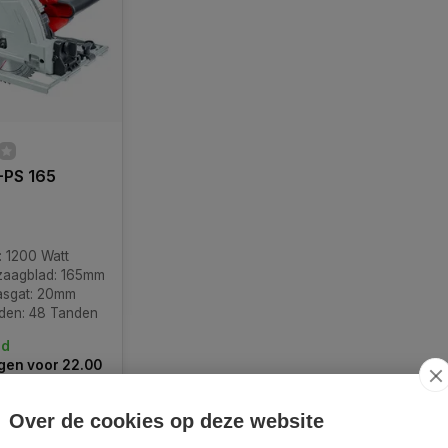
E-PS 165
 1200 Watt
zaagblad: 165mm
asgat: 20mm
nden: 48 Tanden
ad
en voor 22.00
d = vandaag
Over de cookies op deze website