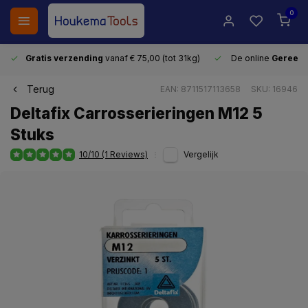
0
Gratis verzending
vanaf € 75,00 (tot 31kg)
De online
Gereeds
Terug
EAN: 8711517113658
SKU: 16946
Deltafix Carrosserieringen M12 5
Stuks
10/10 (1 Reviews)
Vergelijk