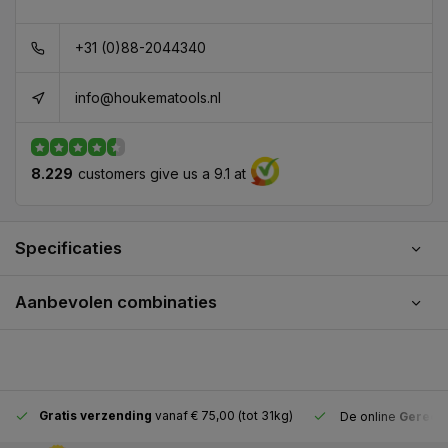
+31 (0)88-2044340
info@houkematools.nl
8.229
customers give us a 9.1 at
Specificaties
Aanbevolen combinaties
Gratis verzending
vanaf € 75,00 (tot 31kg)
De online
Gereeds