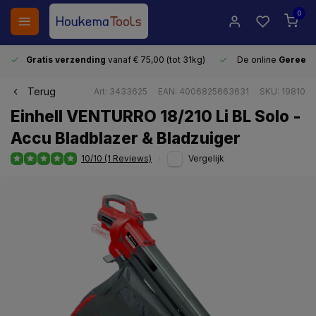
0
Gratis verzending
vanaf € 75,00 (tot 31kg)
De online
Gereeds
Terug
Art: 3433625
EAN: 4006825663631
SKU: 19810
Einhell VENTURRO 18/210 Li BL Solo -
Accu Bladblazer & Bladzuiger
10/10 (1 Reviews)
Vergelijk