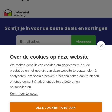
Schrijf je in voor de beste deals en kortingen
Abonneer
X
Meld je aan en mis geen enkele actie, aanbieding
Over de cookies op deze website
of nieuwe deal meer. Én je krijgt direct €5 korting!
We maken gebruik van cookies om gegevens m.b.t. de
prestaties en het gebruik van deze website te verzamelen &
analyseren, om sociale netwerkfunctionaliteiten aan te bieden
en onze content & advertenties te verbeteren en
Je h
personaliseren.
© HoukemaTools
De k
Kom meer te weten
Privacy Policy
Algemene voorwaarden
Sitemap
Particulier
Zakelijk
ALLE COOKIES TOESTAAN
Aanmelden
Toevoegen aan winkelwagen