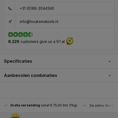
+31 (0)88-2044340
info@houkematools.nl
8.229
customers give us a 9.1 at
Specificaties
Aanbevolen combinaties
Gratis verzending
vanaf € 75,00 (tot 31kg)
De online
Gereeds