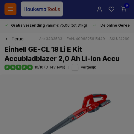
0
Gratis verzending
vanaf € 75,00 (tot 31kg)
De online
Gereeds
Terug
Art: 3433533
EAN: 4006825615449
SKU: 14269
Einhell GE-CL 18 Li E Kit
Accubladblazer 2,0 Ah Li-ion Accu
10/10 (3 Reviews)
Vergelijk