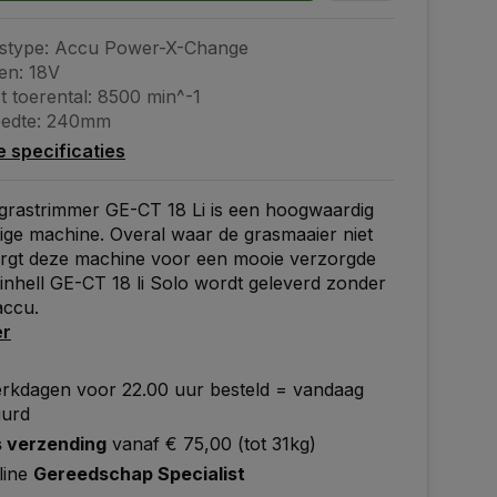
stype: Accu Power-X-Change
en: 18V
t toerental: 8500 min^-1
eedte: 240mm
le specificaties
grastrimmer GE-CT 18 Li is een hoogwaardig
ige machine. Overal waar de grasmaaier niet
orgt deze machine voor een mooie verzorgde
Einhell GE-CT 18 li Solo wordt geleverd zonder
accu.
er
rkdagen voor 22.00 uur besteld = vandaag
uurd
s verzending
vanaf € 75,00 (tot 31kg)
line
Gereedschap Specialist