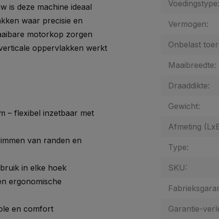
Voedingstype
w is deze machine ideaal
akken waar precisie en
Vermogen:
raaibare motorkop zorgen
Onbelast toer
verticale oppervlakken werkt
Maaibreedte:
Draaddikte:
Gewicht:
– flexibel inzetbaar met
Afmeting (Lx
trimmen van randen en
Type:
bruik in elke hoek
SKU:
een ergonomische
Fabrieksgaran
ole en comfort
Garantie-verl