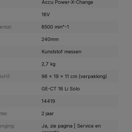
:
Accu Power-X-Change
18V
ental:
8500 min^-1
240mm
Kunststof messen
2,7 kg
BxH):
96 x 19 x 11 cm (verpakking)
GE-CT 18 Li Solo
14419
tie:
2 jaar
enging:
Ja, zie pagina | Service en