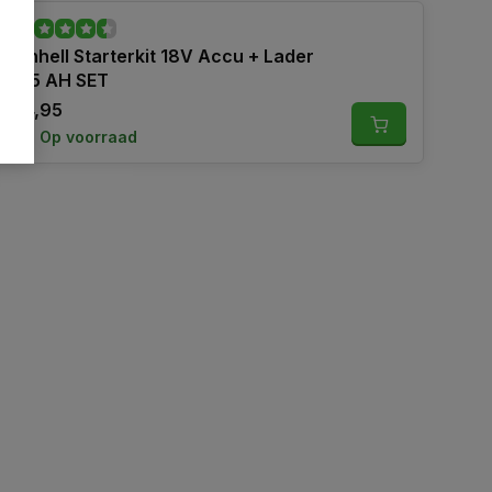
Einhell Starterkit 18V Accu + Lader
2,5 AH SET
24,95
Op voorraad