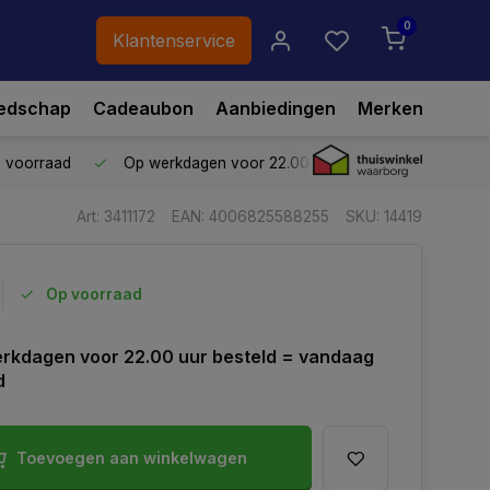
0
Klantenservice
edschap
Cadeaubon
Aanbiedingen
Merken
p voorraad
Op werkdagen voor 22.00 uur besteld,
vandaag ve
Art: 3411172
EAN: 4006825588255
SKU: 14419
Op voorraad
rkdagen voor 22.00 uur besteld = vandaag
d
Toevoegen aan winkelwagen