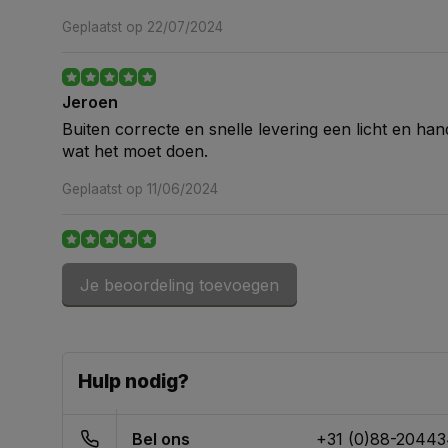
Geplaatst op 22/07/2024
Jeroen
Buiten correcte en snelle levering een licht en ha
wat het moet doen.
Geplaatst op 11/06/2024
Els Amerongen van
Je beoordeling toevoegen
Werkt prima. Ben er erg blij mee.
Geplaatst op 20/06/2022
Hulp nodig?
Freek Wesselink
Super snelle levering en alles correct afgehandeld
Bel ons
+31 (0)88-2044