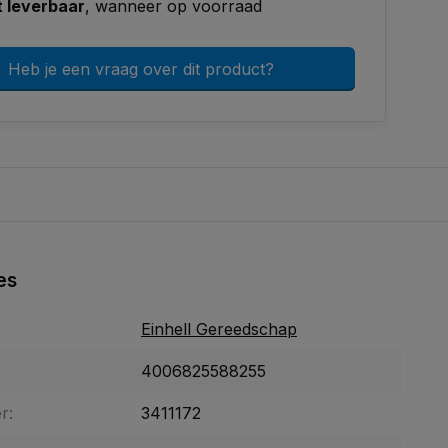
t leverbaar
, wanneer op voorraad
Heb je een vraag over dit product?
es
Einhell Gereedschap
4006825588255
r:
3411172