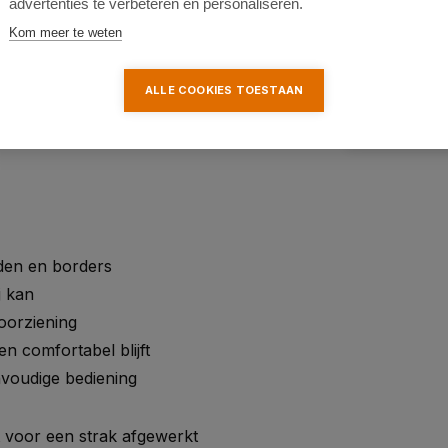
advertenties te verbeteren en personaliseren.
Kom meer te weten
ALLE COOKIES TOESTAAN
 Power X-Change machines en
den en borders
j kan
oorziening
n comfortabel blijft
nvoudige bediening
t voor een strak afgewerkt