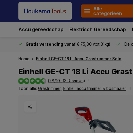
Alle
categorieën
Accu gereedschap
Elektrisch Gereedschap
stuurd
Gratis verzending
vanaf € 75,00 (tot 31kg)
De o
Home
Einhell GE-CT 18 Li Accu Grastrimmer Solo
Einhell GE-CT 18 Li Accu Gras
9.8/10 (13 Reviews)
Toon alle:
Grastrimmer
,
Einhell accu trimmer & bosmaaier