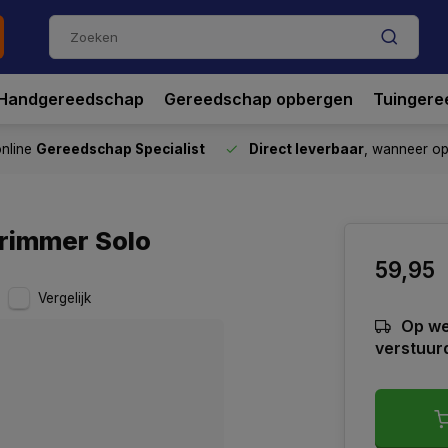
Handgereedschap
Gereedschap opbergen
Tuingere
nline
Gereedschap Specialist
Direct leverbaar
, wanneer o
trimmer Solo
59,95
Vergelijk
Op we
verstuur