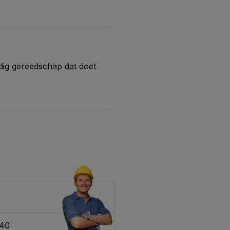
ndig gereedschap dat doet
.
340