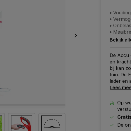
Voeding
Vermog
Onbelas
Maaibr
Bekijk al
De Accu 
en kracht
bij kan z
tuin. De 
lader en 
Lees me
Op we
verst
Grati
De on