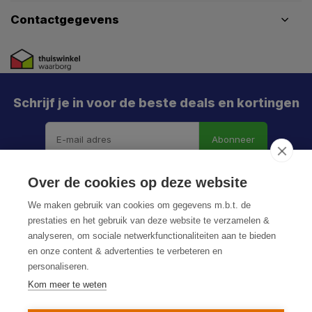
Contactgegevens
Schrijf je in voor de beste deals en kortingen
Abonneer
Over de cookies op deze website
We maken gebruik van cookies om gegevens m.b.t. de
prestaties en het gebruik van deze website te verzamelen &
analyseren, om sociale netwerkfunctionaliteiten aan te bieden
en onze content & advertenties te verbeteren en
personaliseren.
© HoukemaTools
Kom meer te weten
Privacy Policy
Algemene voorwaarden
Sitemap