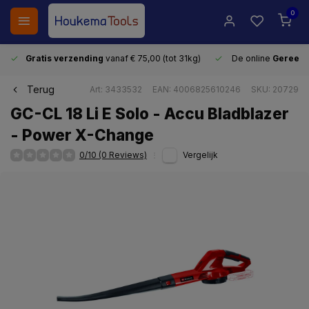
0
Gratis verzending
vanaf € 75,00 (tot 31kg)
De online
Gereeds
Terug
Art: 3433532
EAN: 4006825610246
SKU: 20729
GC-CL 18 Li E Solo - Accu Bladblazer
- Power X-Change
0/10 (0 Reviews)
Vergelijk