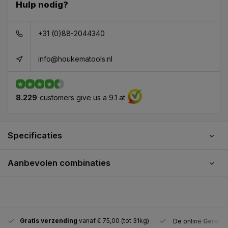
Hulp nodig?
+31 (0)88-2044340
info@houkematools.nl
8.229
customers give us a 9.1 at
Specificaties
Aanbevolen combinaties
Gratis verzending
vanaf € 75,00 (tot 31kg)
De online
Gereeds