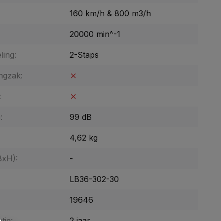
160 km/h & 800 m3/h
20000 min^-1
ling:
2-Staps
ngzak:
:
:
99 dB
4,62 kg
BxH):
-
LB36-302-30
19646
tie:
2 jaar