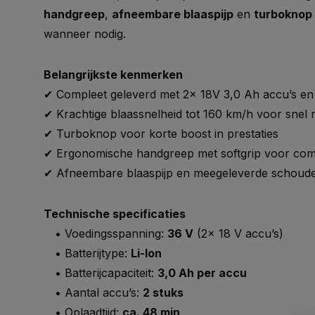
handgreep
,
afneembare blaaspijp
en
turboknop
wanneer nodig.
Belangrijkste kenmerken
✔ Compleet geleverd met 2x 18V 3,0 Ah accu’s en
✔ Krachtige blaassnelheid tot 160 km/h voor snel r
✔ Turboknop voor korte boost in prestaties
✔ Ergonomische handgreep met softgrip voor com
✔ Afneembare blaaspijp en meegeleverde schoud
Technische specificaties
• Voedingsspanning:
36 V
(2x 18 V accu’s)
• Batterijtype:
Li-Ion
• Batterijcapaciteit:
3,0 Ah per accu
• Aantal accu’s:
2 stuks
• Oplaadtijd:
ca. 48 min