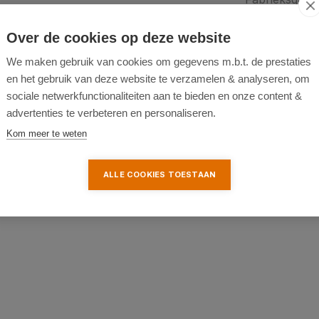
Garantie-verl
Over de cookies op deze website
We maken gebruik van cookies om gegevens m.b.t. de prestaties
en het gebruik van deze website te verzamelen & analyseren, om
accu’s
sociale netwerkfunctionaliteiten aan te bieden en onze content &
advertenties te verbeteren en personaliseren.
Kom meer te weten
ijk de accu’s ook te
ALLE COOKIES TOESTAAN
De schouderriem verdeelt het
mbare blaaspijp het opbergen