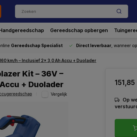
Handgereedschap
Gereedschap opbergen
Tuingere
nline
Gereedschap Specialist
Direct leverbaar
, wanneer o
60 km/h – Inclusief 2x 3,0 Ah Accu + Duolader
azer Kit – 36V –
151,85
h Accu + Duolader
ccugereedschap
Vergelijk
Op we
verstuur