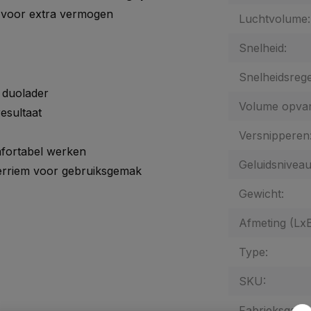
voor extra vermogen
Luchtvolume:
Snelheid:
Snelheidsrege
 duolader
Volume opva
esultaat
Versnipperen
fortabel werken
Geluidsniveau
erriem voor gebruiksgemak
Gewicht:
Afmeting (Lx
Type:
SKU:
Fabrieksgaran