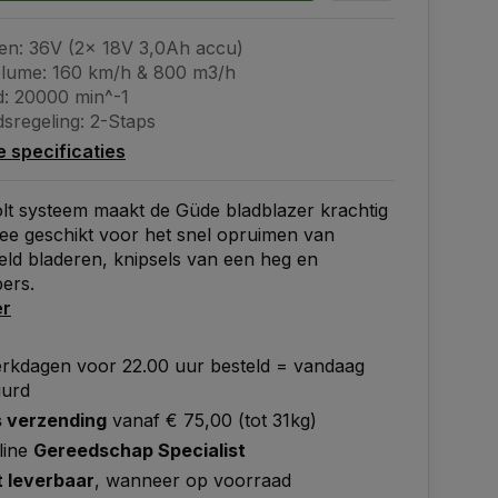
n: 36V (2x 18V 3,0Ah accu)
lume: 160 km/h & 800 m3/h
d: 20000 min^-1
dsregeling: 2-Staps
le specificaties
lt systeem maakt de Güde bladblazer krachtig
ee geschikt voor het snel opruimen van
eld bladeren, knipsels van een heg en
ers.
er
rkdagen voor 22.00 uur besteld = vandaag
uurd
s verzending
vanaf € 75,00 (tot 31kg)
line
Gereedschap Specialist
t leverbaar
, wanneer op voorraad