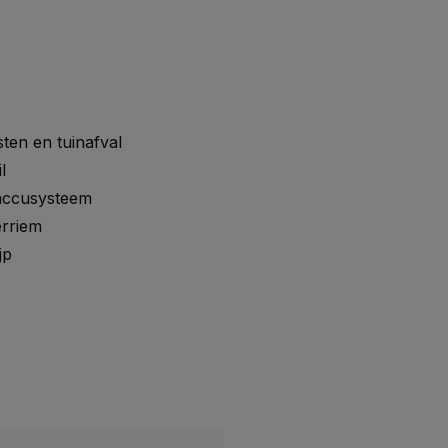
ten en tuinafval
l
-accusysteem
erriem
jp