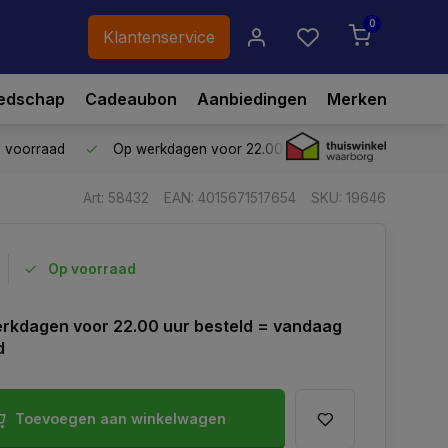
0
Klantenservice
edschap
Cadeaubon
Aanbiedingen
Merken
p voorraad
Op werkdagen voor 22.00 uur besteld,
vandaag ve
Art: 58432
EAN: 4015671517654
SKU: 19646
Op voorraad
rkdagen voor 22.00 uur besteld = vandaag
d
Toevoegen aan winkelwagen