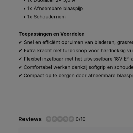
• 1x Duolader 2x 3,0 A
• 1x Afneembare blaaspijp
• 1x Schouderriem
Toepassingen en Voordelen
✔ Snel en efficiënt opruimen van bladeren, grasres
✔ Extra kracht met turboknop voor hardnekkig vui
✔ Flexibel inzetbaar met het uitwisselbare 18V E³
✔ Comfortabel werken dankzij softgrip en schoud
✔ Compact op te bergen door afneembare blaaspi
Reviews
0/10