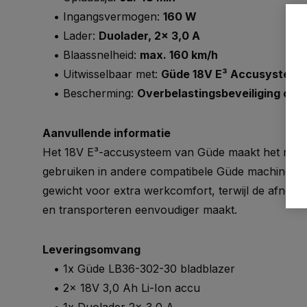
• Ingangsvermogen:
160 W
• Lader:
Duolader, 2x 3,0 A
• Blaassnelheid:
max. 160 km/h
• Uitwisselbaar met:
Güde 18V E³ Accusysteem
• Bescherming:
Overbelastingsbeveiliging op 
Aanvullende informatie
Het 18V E³-accusysteem van Güde maakt het mogel
gebruiken in andere compatibele Güde machines. 
gewicht voor extra werkcomfort, terwijl de afnee
en transporteren eenvoudiger maakt.
Leveringsomvang
• 1x Güde LB36-302-30 bladblazer
• 2x 18V 3,0 Ah Li-Ion accu