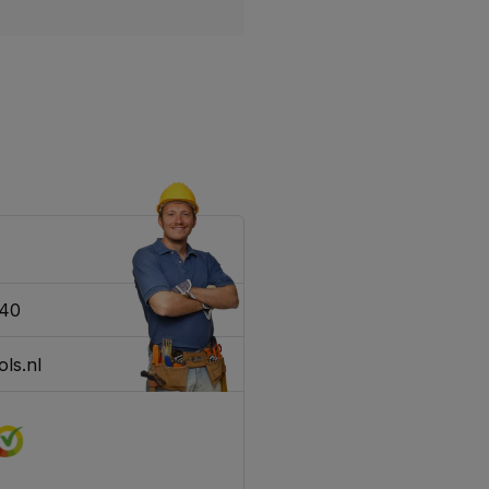
340
ls.nl