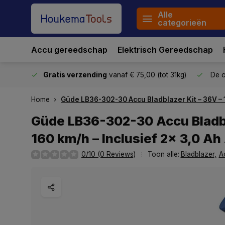
Alle
categorieën
Accu gereedschap
Elektrisch Gereedschap
stuurd
Gratis verzending
vanaf € 75,00 (tot 31kg)
De o
Home
Güde LB36-302-30 Accu Bladblazer Kit – 36V – 1
Güde LB36-302-30 Accu Bladbl
160 km/h – Inclusief 2x 3,0 A
0/10 (0 Reviews)
Toon alle:
Bladblazer
,
A