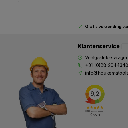
Gratis verzending
van
2.00 uur besteld,
vandaag verstuurd
Klantenservice
Veelgestelde vrage
+31 (0)88-204434
info@houkematools