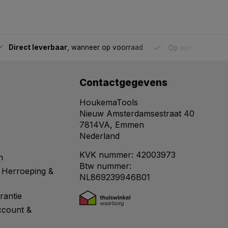
Direct leverbaar
, wanneer op voorraad
Op werkdagen voo
Contactgegevens
HoukemaTools
Nieuw Amsterdamsestraat 40
7814VA, Emmen
Nederland
KVK nummer: 42003973
n
Btw nummer:
 Herroeping &
NL869239946B01
rantie
ccount &