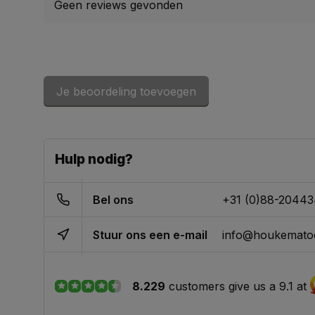
Geen reviews gevonden
Je beoordeling toevoegen
Hulp nodig?
Bel ons
+31 (0)88-2044
Stuur ons een e-mail
info@houkematoo
8.229
customers give us a 9.1 at