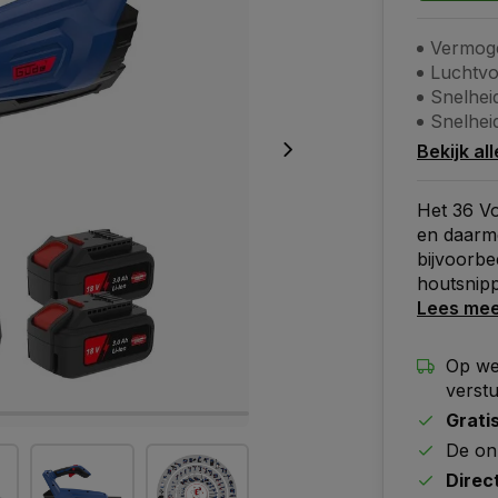
Vermoge
Luchtvo
Snelhei
Snelhei
Bekijk al
Het 36 Vo
en daarm
bijvoorbe
houtsnipp
Lees me
Op we
verst
Grati
De on
Direc