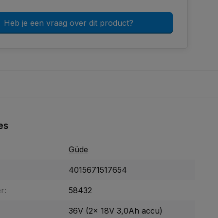
Heb je een vraag over dit product?
es
Güde
4015671517654
r:
58432
36V (2x 18V 3,0Ah accu)