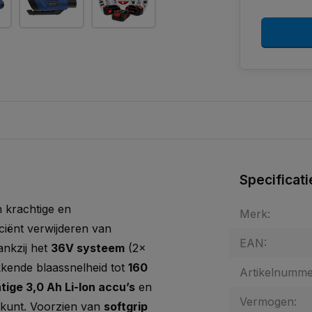
s
Specificati
n krachtige en
Merk:
iciënt verwijderen van
EAN:
ankzij het
36V systeem
(2x
kkende blaassnelheid tot
160
Artikelnumme
tige 3,0 Ah Li-Ion accu’s
en
Vermogen:
ag kunt. Voorzien van
softgrip