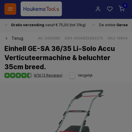
0
Gratis verzending
vanaf € 75,00 (tot 31kg)
De online
Gereeds
Terug
Art: 3420685
EAN: 4006825662375
SKU: 19844
Einhell GE-SA 36/35 Li-Solo Accu
Verticuteermachine & beluchter
35cm breed.
9/10 (2 Reviews)
Vergelijk