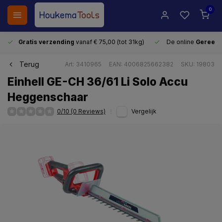
0
Gratis verzending
vanaf € 75,00 (tot 31kg)
De online
Gereeds
Terug
Art: 3410965
EAN: 4006825662382
SKU: 19803
Einhell GE-CH 36/61 Li Solo Accu
Heggenschaar
0/10 (0 Reviews)
Vergelijk