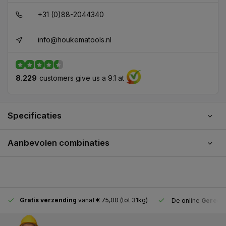
+31 (0)88-2044340
info@houkematools.nl
8.229
customers give us a 9.1 at
Specificaties
Aanbevolen combinaties
Gratis verzending
vanaf € 75,00 (tot 31kg)
De online
Gereeds