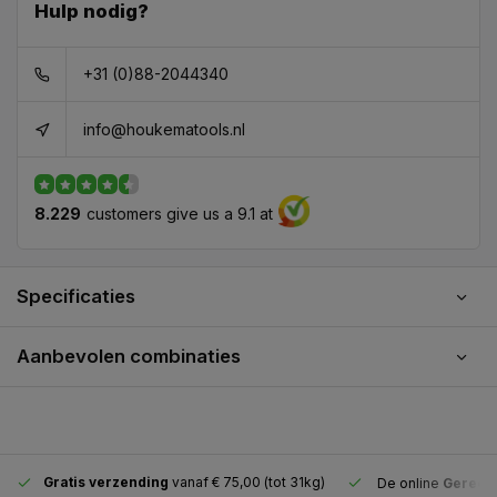
Hulp nodig?
+31 (0)88-2044340
info@houkematools.nl
8.229
customers give us a 9.1 at
Specificaties
Aanbevolen combinaties
Gratis verzending
vanaf € 75,00 (tot 31kg)
De online
Gereeds