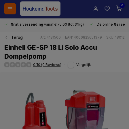
0
Gratis verzending
vanaf € 75,00 (tot 31kg)
De online
Gereeds
Terug
Art: 4181500
EAN: 4006825651379
SKU: 18012
Einhell GE-SP 18 Li Solo Accu
Dompelpomp
0/10 (0 Reviews)
Vergelijk