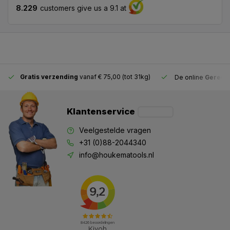
8.229
customers give us a 9.1 at
Gratis verzending
vanaf € 75,00 (tot 31kg)
De online
Gereeds
Klantenservice
Veelgestelde vragen
+31 (0)88-2044340
info@houkematools.nl