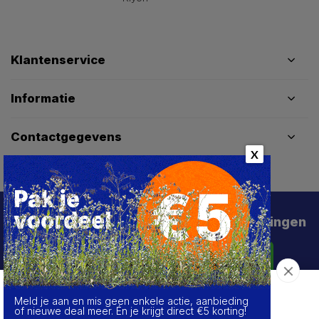
Klantenservice
Informatie
Contactgegevens
X
Schrijf je in voor de beste deals en kortingen
Abonneer
Meld je aan en mis geen enkele actie, aanbieding
Over de cookies op deze website
of nieuwe deal meer. Én je krijgt direct €5 korting!