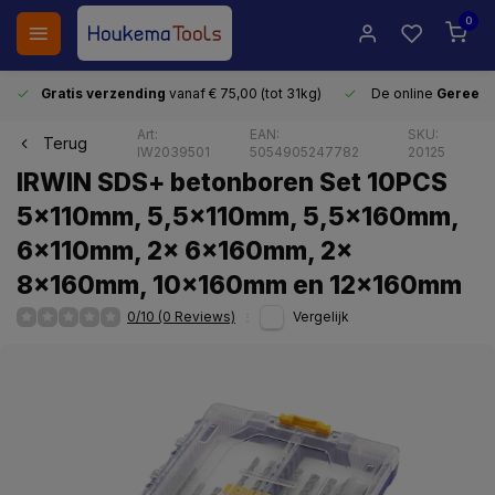
0
Gratis verzending
vanaf € 75,00 (tot 31kg)
De online
Gereeds
Art:
EAN:
SKU:
Terug
IW2039501
5054905247782
20125
IRWIN SDS+ betonboren Set 10PCS
5x110mm, 5,5x110mm, 5,5x160mm,
6x110mm, 2x 6x160mm, 2x
8x160mm, 10x160mm en 12x160mm
0/10 (0 Reviews)
Vergelijk