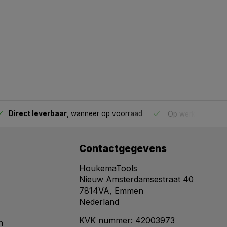
Direct leverbaar
, wanneer op voorraad
Op werkdagen voo
Contactgegevens
HoukemaTools
Nieuw Amsterdamsestraat 40
7814VA, Emmen
Nederland
KVK nummer: 42003973
n