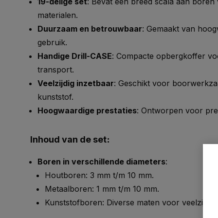
19-delige set
: Bevat een breed scala aan boren 
materialen.
Duurzaam en betrouwbaar
: Gemaakt van hoogw
gebruik.
Handige Drill-CASE
: Compacte opbergkoffer voo
transport.
Veelzijdig inzetbaar
: Geschikt voor boorwerkza
kunststof.
Hoogwaardige prestaties
: Ontworpen voor preci
Inhoud van de set
:
Boren in verschillende diameters
:
Houtboren: 3 mm t/m 10 mm.
Metaalboren: 1 mm t/m 10 mm.
Kunststofboren: Diverse maten voor veelzijdig 