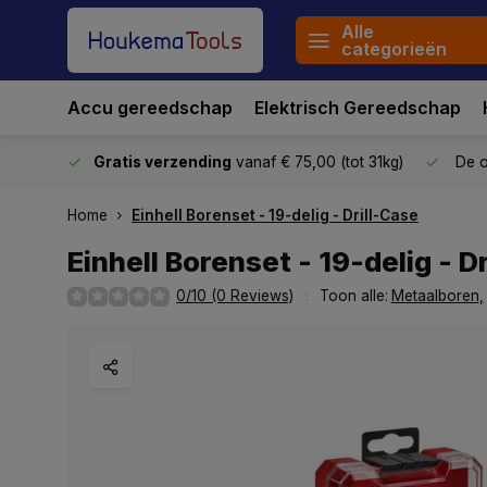
Alle
categorieën
Accu gereedschap
Elektrisch Gereedschap
stuurd
Gratis verzending
vanaf € 75,00 (tot 31kg)
De o
Home
Einhell Borenset - 19-delig - Drill-Case
Einhell Borenset - 19-delig - D
0/10 (0 Reviews)
Toon alle:
Metaalboren
,