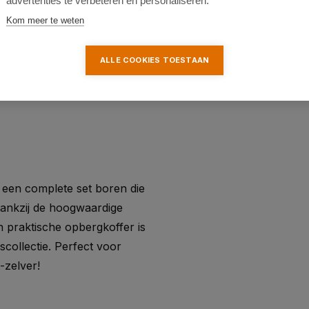
advertenties te verbeteren en personaliseren.
escherming van de boren.
Kom meer te weten
ALLE COOKIES TOESTAAN
 een complete set boren die
 Dankzij de hoogwaardige
n praktische opbergkoffer is
collectie. Perfect voor
-zelver!