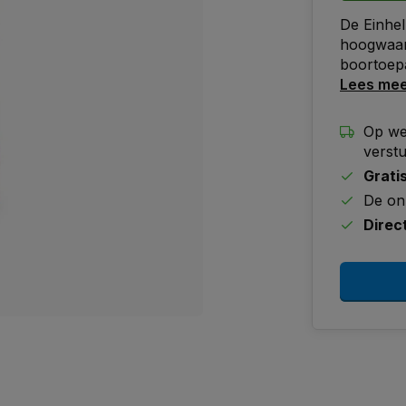
De Einhell
hoogwaard
boortoepa
Lees me
Op we
verst
Grati
De on
Direc