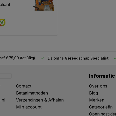
ls.nl
af € 75,00 (tot 31kg)
De online
Gereedschap Specialist
Informatie
n
Contact
Over ons
0
Betaalmethoden
Blog
.nl
Verzendingen & Afhalen
Merken
Mijn account
Categorieën
Openingstijde