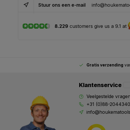
Stuur ons een e-mail
info@houkematoo
8.229
customers give us a 9.1 at
Gratis verzending
van
2.00 uur besteld,
vandaag verstuurd
Klantenservice
Veelgestelde vrage
+31 (0)88-204434
info@houkematools
X