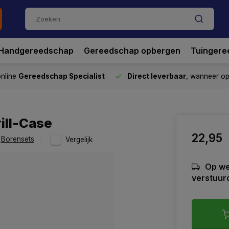
Handgereedschap
Gereedschap opbergen
Tuingere
nline
Gereedschap Specialist
Direct leverbaar
, wanneer o
rill-Case
22,95
Borensets
Vergelijk
Op we
verstuur