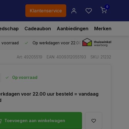
0
Klantenservice
edschap
Cadeaubon
Aanbiedingen
Merken
p voorraad
Op werkdagen voor 22.00 uur besteld,
vandaag ve
Art: 49205519
EAN: 4009312055193
SKU: 21232
Op voorraad
rkdagen voor 22.00 uur besteld = vandaag
d
Toevoegen aan winkelwagen