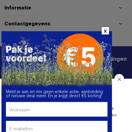
Informatie
Contactgegevens
X
Schrijf je in voor de beste deals en kortingen
Abonneer
Meld je aan en mis geen enkele actie, aanbieding
Over de cookies op deze website
of nieuwe deal meer. Én je krijgt direct €5 korting!
We maken gebruik van cookies om gegevens m.b.t. de
prestaties en het gebruik van deze website te verzamelen &
analyseren, om sociale netwerkfunctionaliteiten aan te bieden
en onze content & advertenties te verbeteren en
personaliseren.
© HoukemaTools