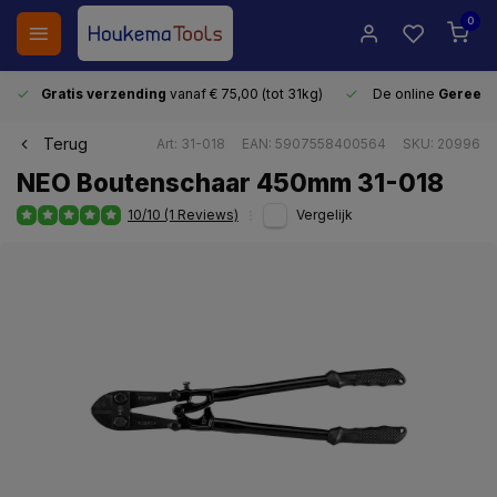
0
Gratis verzending
vanaf € 75,00 (tot 31kg)
De online
Gereeds
Terug
Art: 31-018
EAN: 5907558400564
SKU: 20996
NEO Boutenschaar 450mm 31-018
10/10 (1 Reviews)
Vergelijk