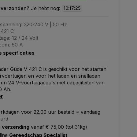
 verzonden?
Je hebt nog:
10
:
17
:
24
tspanning: 220-240 V | 50 Hz
 421 C
age: 12 / 24 Volt
oom: 60 A
le specificaties
der Güde V 421 C is geschikt voor het starten
voertuigen en voor het laden en snelladen
 en 24 V-voertuigaccu's met capaciteiten van
0 Ah.
er
rkdagen voor 22.00 uur besteld = vandaag
uurd
s verzending
vanaf € 75,00 (tot 31kg)
line
Gereedschap Specialist