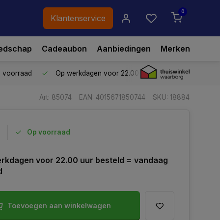
0
Klantenservice
edschap
Cadeaubon
Aanbiedingen
Merken
p voorraad
Op werkdagen voor 22.00 uur besteld,
vandaag ve
Art: 85074
EAN: 4015671850744
SKU: 18884
Op voorraad
rkdagen voor 22.00 uur besteld = vandaag
d
Toevoegen aan winkelwagen