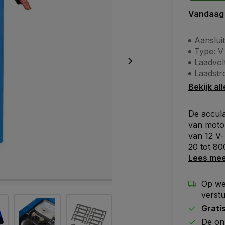
Vandaag
Aanslui
Type: V
Laadvolt
Laadstr
Bekijk al
De accula
van motor
van 12 V-
20 tot 80
Lees me
Op we
verst
Grati
De on