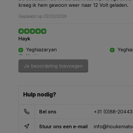
kreeg ik hem gewoon weer naar 12 Volt geladen.
Geplaatst op 02/02/2026
Hayk
Yeghiazaryan
Yeghia
Yeghiazaryan
Je beoordeling toevoegen
Perfecte service, snel geleverd bedankt.
Geplaatst op 04/04/2025
Hulp nodig?
Ruud van Bree
laad snel op
Bel ons
+31 (0)88-2044
snelle
snelstarten kan meteen
slappe 
Stuur ons een e-mail
info@houkematoo
Fijn apparaat die doet wat hij moet doen. Op de sla