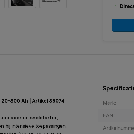
Direc
s
Specificati
r 20–800 Ah | Artikel 85074
Merk:
EAN:
uoplader en snelstarter
,
n bij intensieve toepassingen.
Artikelnumme