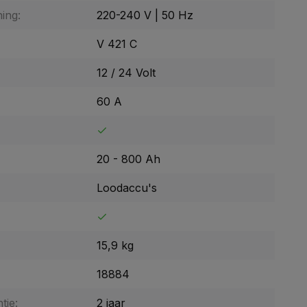
ing:
220-240 V | 50 Hz
V 421 C
12 / 24 Volt
60 A
20 - 800 Ah
Loodaccu's
15,9 kg
18884
tie:
2 jaar