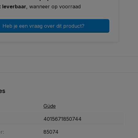
t leverbaar
, wanneer op voorraad
Heb je een vraag over dit product?
es
Güde
4015671850744
r:
85074