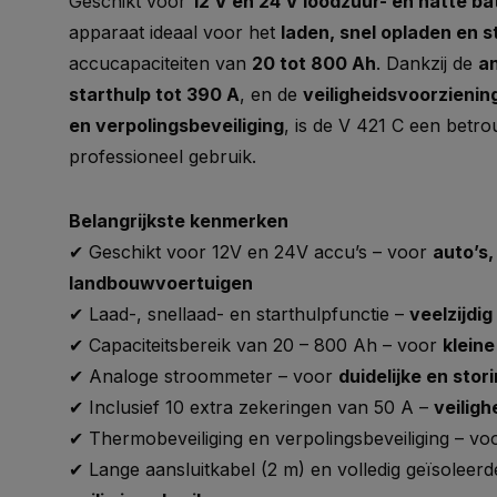
Geschikt voor
12 V en 24 V loodzuur- en natte ba
apparaat ideaal voor het
laden, snel opladen en 
accucapaciteiten van
20 tot 800 Ah
. Dankzij de
a
starthulp tot 390 A
, en de
veiligheidsvoorzienin
en verpolingsbeveiliging
, is de V 421 C een betr
professioneel gebruik.
Belangrijkste kenmerken
✔ Geschikt voor 12V en 24V accu’s – voor
auto’s
landbouwvoertuigen
✔ Laad-, snellaad- en starthulpfunctie –
veelzijdig
✔ Capaciteitsbereik van 20 – 800 Ah – voor
kleine
✔ Analoge stroommeter – voor
duidelijke en stori
✔ Inclusief 10 extra zekeringen van 50 A –
veiligh
✔ Thermobeveiliging en verpolingsbeveiliging – v
✔ Lange aansluitkabel (2 m) en volledig geïsolee