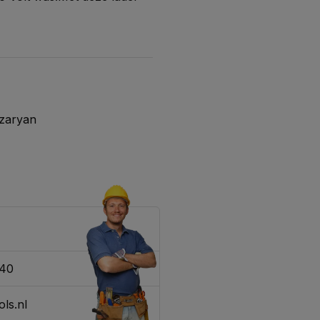
zaryan
340
 bezorging
wieltjes
ls.nl
ppe wieltjes na perfect