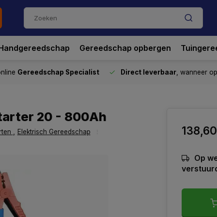
Handgereedschap
Gereedschap opbergen
Tuingere
nline
Gereedschap Specialist
Direct leverbaar
, wanneer o
tarter 20 - 800Ah
138,60
rten
,
Elektrisch Gereedschap
Op we
verstuur