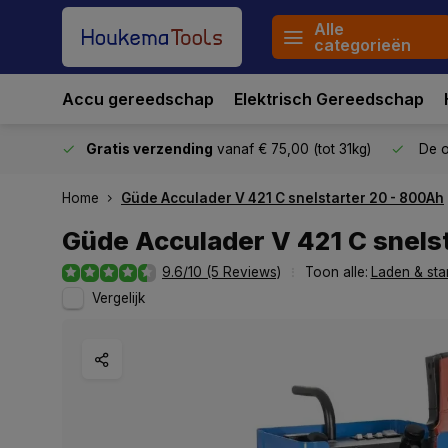
Alle
categorieën
Accu gereedschap
Elektrisch Gereedschap
stuurd
Gratis verzending
vanaf € 75,00 (tot 31kg)
De o
Home
Güde Acculader V 421 C snelstarter 20 - 800Ah
Güde Acculader V 421 C snels
9.6/10 (5 Reviews)
Toon alle:
Laden & sta
Vergelijk