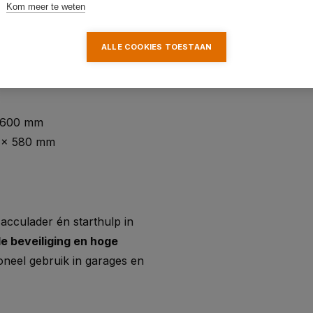
Kom meer te weten
ALLE COOKIES TOESTAAN
x 600 mm
0 x 580 mm
acculader én starthulp in
de beveiliging en hoge
oneel gebruik in garages en