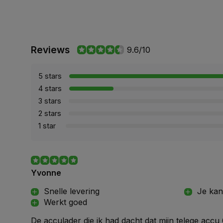
Reviews
9.6/10
5 stars
4 stars
3 stars
2 stars
1 star
Yvonne
Snelle levering
Je kan
Werkt goed
De acculader die ik had dacht dat mijn telege accu