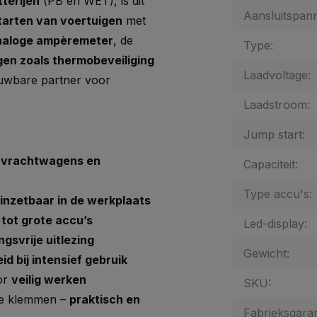
tterijen
(PB en WET), is dit
Aansluitspann
starten van voertuigen
met
naloge ampèremeter
, de
Type:
gen zoals thermobeveiliging
Laadvoltage:
ouwbare partner voor
Laadstroom:
Jump start:
, vrachtwagens en
Capaciteit:
Type accu's:
 inzetbaar in de werkplaats
 tot grote accu’s
Led-display:
ngsvrije uitlezing
Gewicht:
eid bij intensief gebruik
oor
veilig werken
SKU:
rde klemmen –
praktisch en
Fabrieksgaran