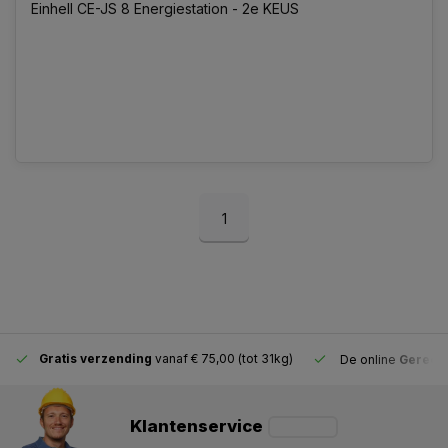
Einhell CE-JS 8 Energiestation - 2e KEUS
1
Gratis verzending
vanaf € 75,00 (tot 31kg)
De online
Gereeds
Klantenservice