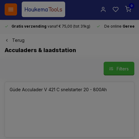
0
Gratis verzending
vanaf € 75,00 (tot 31kg)
De online
Gereeds
Terug
Acculaders & laadstation
Filters
Güde Acculader V 421 C snelstarter 20 - 800Ah