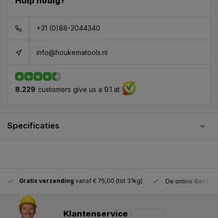
Hulp nodig?
+31 (0)88-2044340
info@houkematools.nl
8.229
customers give us a 9.1 at
Specificaties
Gratis verzending
vanaf € 75,00 (tot 31kg)
De online
Gereeds
Klantenservice