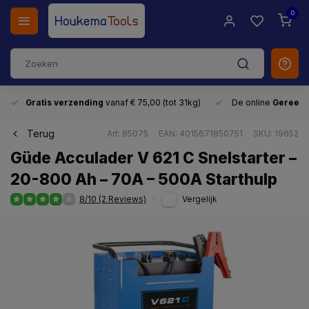
0
Gratis verzending
vanaf € 75,00 (tot 31kg)
De online
Gereeds
Terug
Art: 85075
EAN: 4015671850751
SKU: 19652
Güde Acculader V 621 C Snelstarter –
20-800 Ah – 70A – 500A Starthulp
8/10 (2 Reviews)
Vergelijk