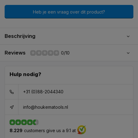
Heb je een vraag over dit product?
Beschrijving
Reviews
0/10
Hulp nodig?
+31 (0)88-2044340
info@houkematools.nl
8.229
customers give us a 9.1 at