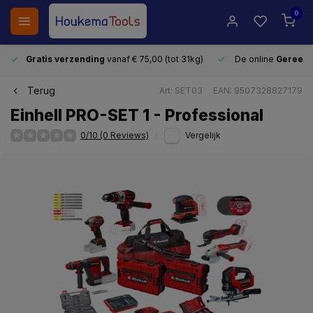
0
Gratis verzending
vanaf € 75,00 (tot 31kg)
De online
Gereeds
Terug
Art: SET03
EAN: 9507328827179
Einhell PRO-SET 1 - Professional
0/10 (0 Reviews)
Vergelijk