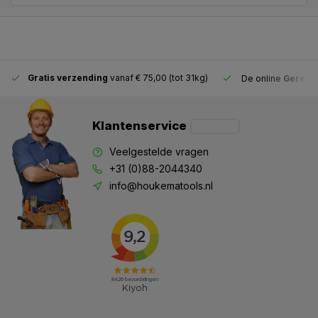
Gratis verzending
vanaf € 75,00 (tot 31kg)
De online
Gereeds
Klantenservice
Veelgestelde vragen
+31 (0)88-2044340
info@houkematools.nl