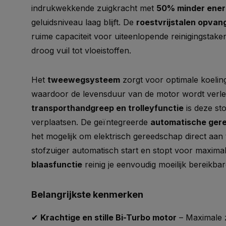
indrukwekkende zuigkracht met
50% minder ener
geluidsniveau laag blijft. De
roestvrijstalen opvang
ruime capaciteit voor uiteenlopende reinigingstak
droog vuil tot vloeistoffen.
Het
tweewegsysteem
zorgt voor optimale koeling 
waardoor de levensduur van de motor wordt verle
transporthandgreep en trolleyfunctie
is deze st
verplaatsen. De geïntegreerde
automatische ger
het mogelijk om elektrisch gereedschap direct aan t
stofzuiger automatisch start en stopt voor maximale
blaasfunctie
reinig je eenvoudig moeilijk bereikba
Belangrijkste kenmerken
✔
Krachtige en stille Bi-Turbo motor
– Maximale z