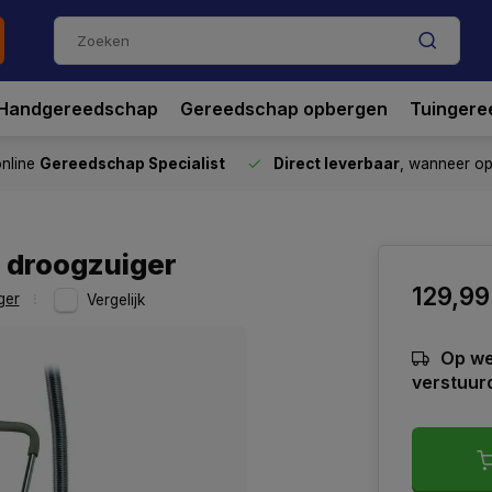
Handgereedschap
Gereedschap opbergen
Tuingere
nline
Gereedschap Specialist
Direct leverbaar
, wanneer o
n droogzuiger
129,99
ger
Vergelijk
Op we
verstuur