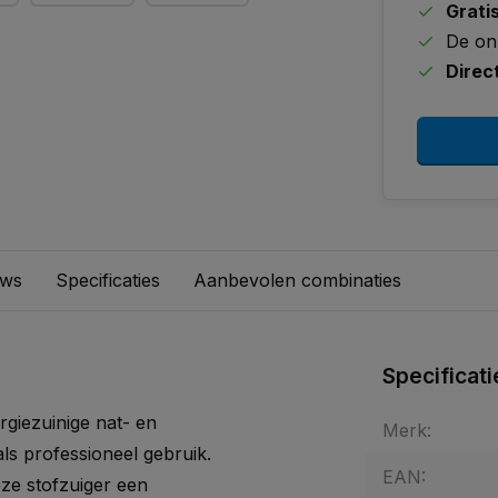
Grati
De on
Direc
ews
Specificaties
Aanbevolen combinaties
Specificati
rgiezuinige nat- en
Merk:
als professioneel gebruik.
EAN:
eze stofzuiger een