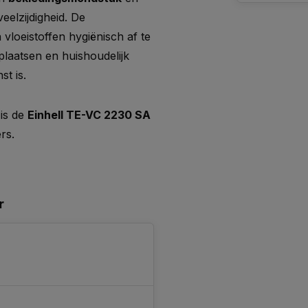
elzijdigheid. De
loeistoffen hygiënisch af te
plaatsen en huishoudelijk
st is.
 is de
Einhell TE-VC 2230 SA
rs.
r