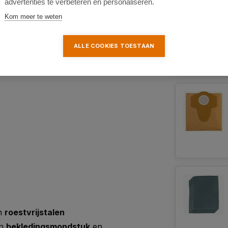
advertenties te verbeteren en personaliseren.
Kom meer te weten
W
ALLE COOKIES TOESTAAN
en
roestvrijstalen
en
bekledingsmondstuk
en