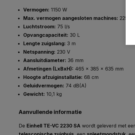
Vermogen:
1150 W
Max. vermogen aangesloten machines:
2250 
Luchtstroom:
75 l/s
Opvangcapaciteit:
30 L
Lengte zuigslang:
3 m
Netspanning:
230 V
Aansluitdiameter:
36 mm
Afmetingen (LxBxH):
465 x 385 x 635 mm
Hoogte afzuiginstallatie:
68 cm
Geluidvermogen:
74 dB(A)
Gewicht:
10,1 kg
Aanvullende informatie
De
Einhell TE-VC 2230 SA
wordt geleverd met e
telescopische zuigbuis
, een
spleetmondstuk
, e