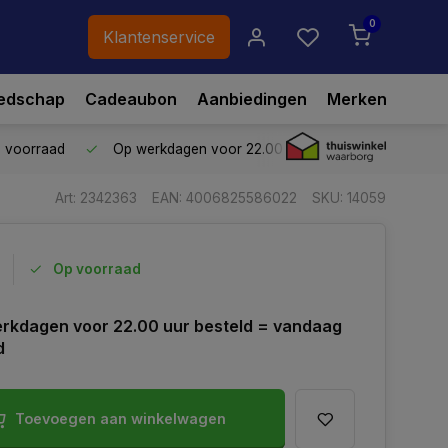
0
Klantenservice
edschap
Cadeaubon
Aanbiedingen
Merken
p voorraad
Op werkdagen voor 22.00 uur besteld,
vandaag ve
Art: 2342363
EAN: 4006825586022
SKU: 14059
Op voorraad
rkdagen voor 22.00 uur besteld = vandaag
d
Toevoegen aan winkelwagen