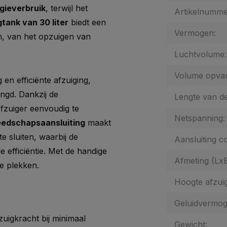
gieverbruik
, terwijl het
Artikelnumme
tank van 30 liter
biedt een
Vermogen:
en, van het opzuigen van
Luchtvolume:
Volume opva
en efficiënte afzuiging,
ngd. Dankzij de
Lengte van de
ofzuiger eenvoudig te
Netspanning:
eedschapsaansluiting
maakt
e sluiten, waarbij de
Aansluiting c
 efficiëntie. Met de handige
Afmeting (Lx
re plekken.
Hoogte afzuigi
Geluidvermog
uigkracht bij minimaal
Gewicht: