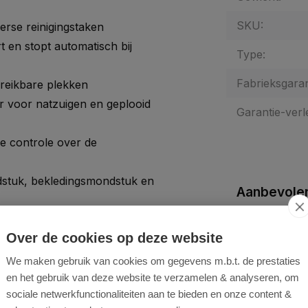
SKU:
erse reinigingstaken
t en stopt automatisch bij
Type:
Fabrieksgaran
ereikbare plekken
er voor natzuigen en geplooid
Garantie-verl
e controle over de
dstuk, bekledingsmondstuk en
Aanbevolen
oor moeiteloos transport
Over de cookies op deze website
en kleine onderdelen
We maken gebruik van cookies om gegevens m.b.t. de prestaties
en het gebruik van deze website te verzamelen & analyseren, om
sociale netwerkfunctionaliteiten aan te bieden en onze content &