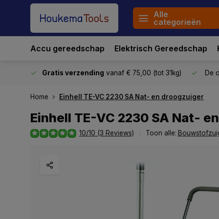
Alle
categorieën
Accu gereedschap
Elektrisch Gereedschap
stuurd
Gratis verzending
vanaf € 75,00 (tot 31kg)
De o
Home
Einhell TE-VC 2230 SA Nat- en droogzuiger
Einhell TE-VC 2230 SA Nat- e
10/10 (3 Reviews)
Toon alle:
Bouwstofzui