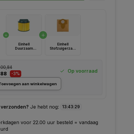
Einhell
Einhell
Duurzaam
Stofzuigerzakken,
filter Einhell
5 stuks,
2351113
inhoud 30 liter
00,84
Op voorraad
,88
-3%
Toevoegen aan winkelwagen
 verzonden?
Je hebt nog:
13
:
43
:
28
rkdagen voor 22.00 uur besteld = vandaag
uurd