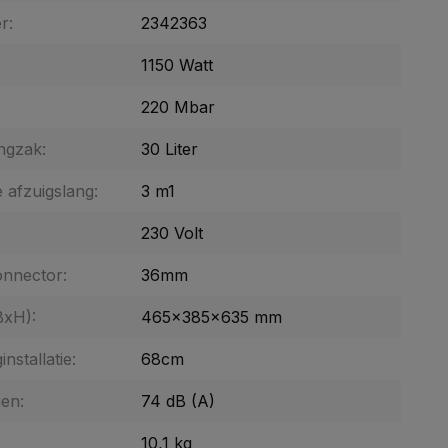
r:
2342363
1150 Watt
220 Mbar
ngzak:
30 Liter
 afzuigslang:
3 m1
230 Volt
onnector:
36mm
BxH):
465x385x635 mm
nstallatie:
68cm
en:
74 dB (A)
10,1 kg