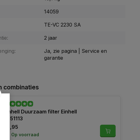
14059
TE-VC 2230 SA
tie:
2 jaar
enging:
Ja, zie pagina | Service en
garantie
 combinaties
Einhell Duurzaam filter Einhell
2351113
22,95
Op voorraad