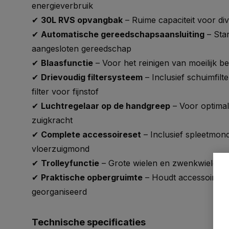
energieverbruik
✔
30L RVS opvangbak
– Ruime capaciteit voor div
✔
Automatische gereedschapsaansluiting
– Star
aangesloten gereedschap
✔
Blaasfunctie
– Voor het reinigen van moeilijk b
✔
Drievoudig filtersysteem
– Inclusief schuimfilt
filter voor fijnstof
✔
Luchtregelaar op de handgreep
– Voor optimal
zuigkracht
✔
Complete accessoireset
– Inclusief spleetmon
vloerzuigmond
✔
Trolleyfunctie
– Grote wielen en zwenkwielen v
✔
Praktische opbergruimte
– Houdt accessoires 
georganiseerd
Technische specificaties