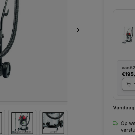
van
€2
€195
Vandaag
Op we
verst