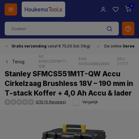
0
Gratis verzending
vanaf € 75,00 (tot 31kg)
De online
Gereeds
Art:
EAN:
SKU:
Terug
SFMCS551M1T-
5035048842805
21777
QW
Stanley SFMCS551M1T-QW Accu
Cirkelzaag Brushless 18V – 190 mm in
T-stack Koffer + 4,0 Ah Accu & lader
0/10 (0 Reviews)
Vergelijk