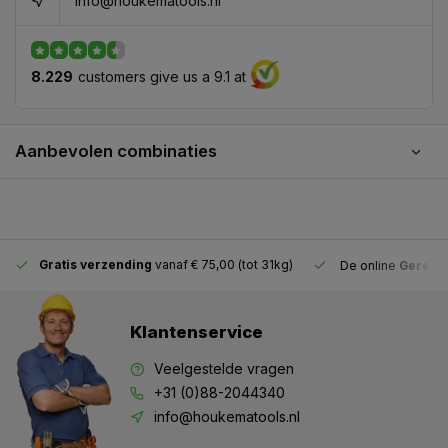
info@houkematools.nl
8.229
customers give us a 9.1 at
Aanbevolen combinaties
Gratis verzending
vanaf € 75,00 (tot 31kg)
De online
Gereeds
Klantenservice
Veelgestelde vragen
+31 (0)88-2044340
info@houkematools.nl