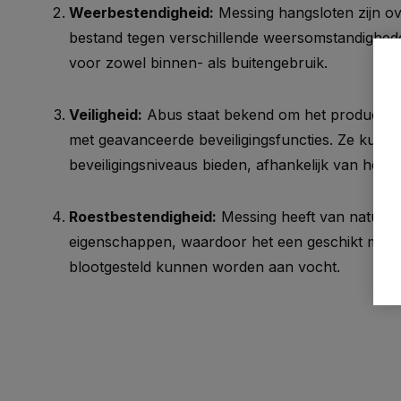
Weerbestendigheid:
Messing hangsloten zijn o
bestand tegen verschillende weersomstandighede
voor zowel binnen- als buitengebruik.
Veiligheid:
Abus staat bekend om het producere
met geavanceerde beveiligingsfuncties. Ze kunne
beveiligingsniveaus bieden, afhankelijk van het s
Roestbestendigheid:
Messing heeft van nature
eigenschappen, waardoor het een geschikt materi
blootgesteld kunnen worden aan vocht.