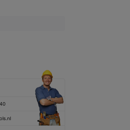
340
ls.nl