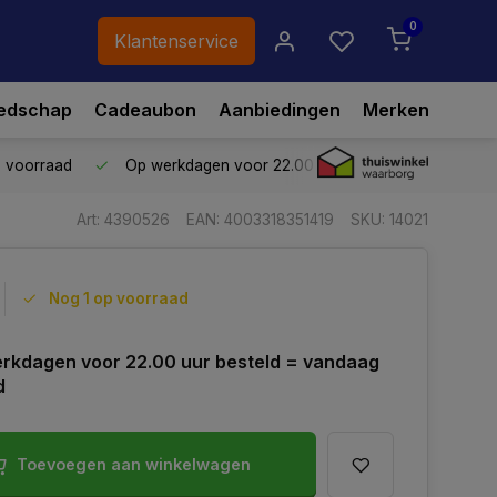
0
Klantenservice
edschap
Cadeaubon
Aanbiedingen
Merken
p voorraad
Op werkdagen voor 22.00 uur besteld,
vandaag ve
Art: 4390526
EAN: 4003318351419
SKU: 14021
Nog 1 op voorraad
rkdagen voor 22.00 uur besteld = vandaag
d
Toevoegen aan winkelwagen