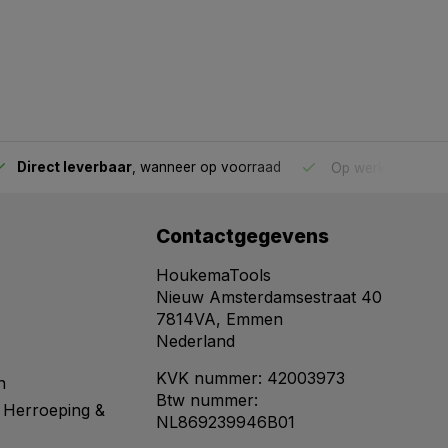
Direct leverbaar
, wanneer op voorraad
Op werkdagen voo
Contactgegevens
HoukemaTools
Nieuw Amsterdamsestraat 40
7814VA, Emmen
Nederland
KVK nummer: 42003973
n
Btw nummer:
 Herroeping &
NL869239946B01