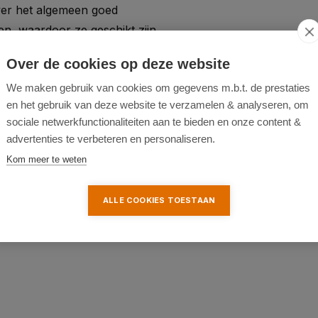
ver het algemeen goed
n, waardoor ze geschikt zijn
Over de cookies op deze website
We maken gebruik van cookies om gegevens m.b.t. de prestaties
n van hoogwaardige sloten
en het gebruik van deze website te verzamelen & analyseren, om
n verschillende
sociale netwerkfunctionaliteiten aan te bieden en onze content &
pecifieke model.
advertenties te verbeteren en personaliseren.
Kom meer te weten
 roestwerende
aal is voor hangsloten die
ALLE COOKIES TOESTAAN