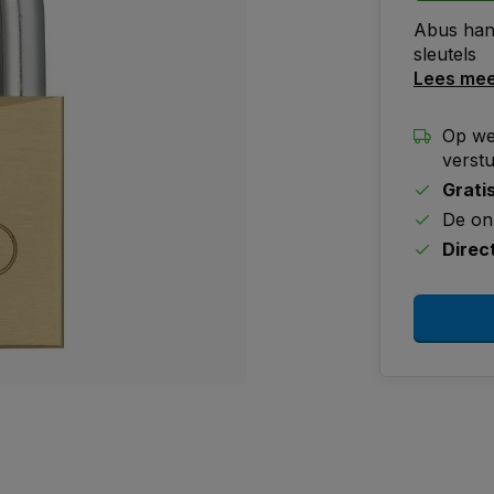
Abus hang
sleutels
Lees me
Op we
verst
Grati
De on
Direc