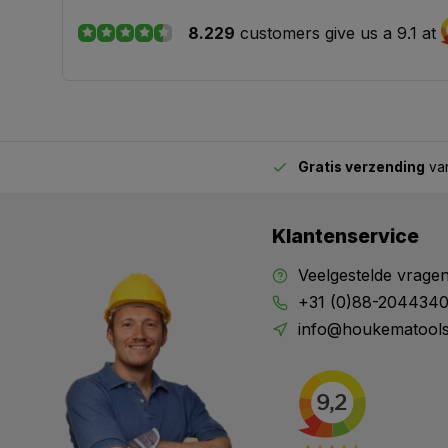
8.229
customers give us a 9.1 at
Gratis verzending
van
2.00 uur besteld,
vandaag verstuurd
Klantenservice
Veelgestelde vrage
+31 (0)88-204434
info@houkematools