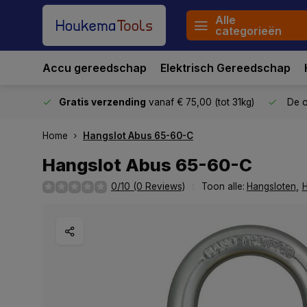
Alle
categorieën
Accu gereedschap
Elektrisch Gereedschap
stuurd
Gratis verzending
vanaf € 75,00 (tot 31kg)
De o
Home
Hangslot Abus 65-60-C
Hangslot Abus 65-60-C
0/10 (0 Reviews)
Toon alle:
Hangsloten
,
H