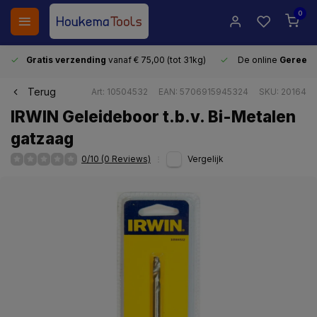
0
Gratis verzending
vanaf € 75,00 (tot 31kg)
De online
Gereeds
Terug
Art: 10504532
EAN: 5706915945324
SKU: 20164
IRWIN Geleideboor t.b.v. Bi-Metalen
gatzaag
0/10 (0 Reviews)
Vergelijk