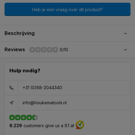
Heb je een vraag over dit product?
Beschrijving
Reviews
0/10
Hulp nodig?
+31 (0)88-2044340
info@houkematools.nl
8.229
customers give us a 9.1 at