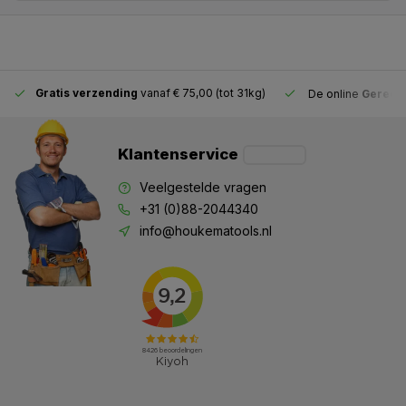
Gratis verzending
vanaf € 75,00 (tot 31kg)
De online
Gereeds
Klantenservice
Veelgestelde vragen
+31 (0)88-2044340
info@houkematools.nl