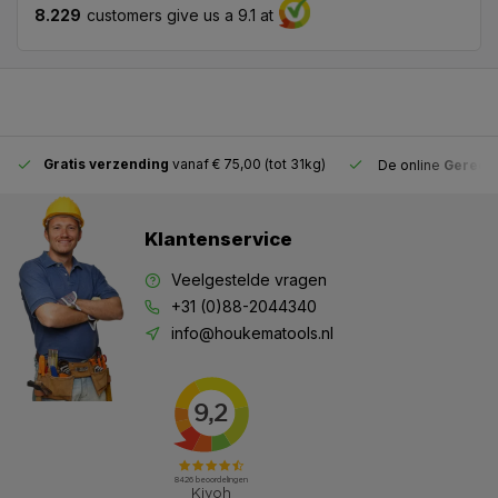
8.229
customers give us a 9.1 at
Gratis verzending
vanaf € 75,00 (tot 31kg)
De online
Gereeds
Klantenservice
Veelgestelde vragen
+31 (0)88-2044340
info@houkematools.nl