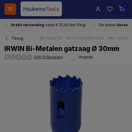
0
Gratis verzending
vanaf € 75,00 (tot 31kg)
De online
Gereeds
Terug
Art: 10504172
EAN: 5706915041729
SKU: 20156
IRWIN Bi-Metalen gatzaag Ø 30mm
0/10 (0 Reviews)
Vergelijk