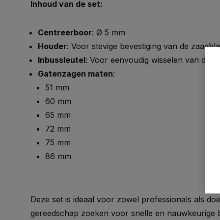
Inhoud van de set:
Centreerboor
: Ø 5 mm
Houder
: Voor stevige bevestiging van de zaagbl
Inbussleutel
: Voor eenvoudig wisselen van de z
Gatenzagen maten
:
51 mm
60 mm
65 mm
72 mm
75 mm
86 mm
Deze set is ideaal voor zowel professionals als doe
gereedschap zoeken voor snelle en nauwkeurige 