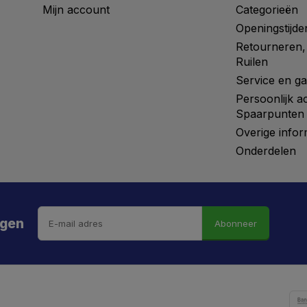
Mijn account
Categorieën
Openingstijde
Retourneren,
Ruilen
Service en ga
Persoonlijk a
Spaarpunten
Overige infor
Onderdelen
ngen
Abonneer
 hebt de weg vrij gemaaid naar €5 korting!
kortingscode is onderweg naar je mailbox.