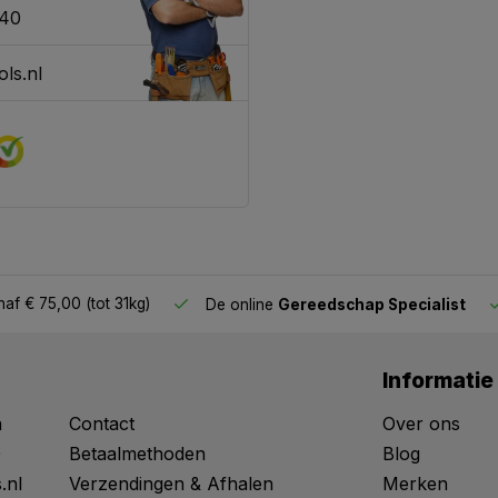
340
ls.nl
af € 75,00 (tot 31kg)
De online
Gereedschap Specialist
Informatie
n
Contact
Over ons
0
Betaalmethoden
Blog
.nl
Verzendingen & Afhalen
Merken