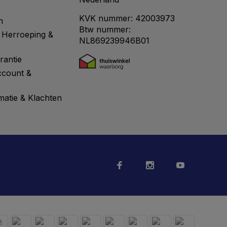
KVK nummer: 42003973
n
Btw nummer:
 Herroeping &
NL869239946B01
rantie
ccount &
matie & Klachten