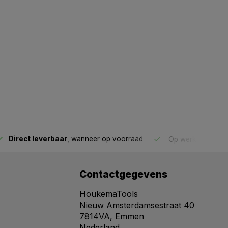
Direct leverbaar
, wanneer op voorraad
Op werkdagen voo
Contactgegevens
HoukemaTools
Nieuw Amsterdamsestraat 40
7814VA, Emmen
Nederland