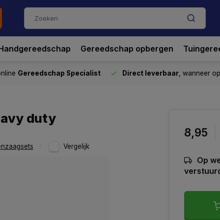
Handgereedschap
Gereedschap opbergen
Tuingere
nline
Gereedschap Specialist
Direct leverbaar
, wanneer o
eavy duty
8,95
enzaagsets
Vergelijk
Op we
verstuur