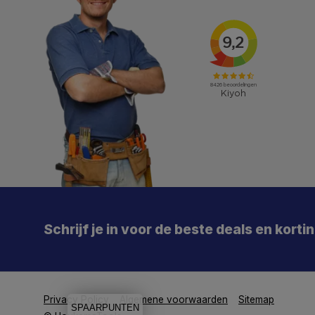
X
Meld je aan en mis geen enkele actie, aanbieding
of nieuwe deal meer. Én je krijgt direct €5 korting!
Schrijf je in voor de beste deals en korti
Je
De 
Particulier
Zakelijk
Privacy Policy
Algemene voorwaarden
Sitemap
SPAARPUNTEN
Aanmelden