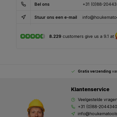
Bel ons
+31 (0)88-2044
Stuur ons een e-mail
info@houkematoo
8.229
customers give us a 9.1 at
Gratis verzending
van
2.00 uur besteld,
vandaag verstuurd
Klantenservice
Veelgestelde vrage
+31 (0)88-204434
info@houkematools