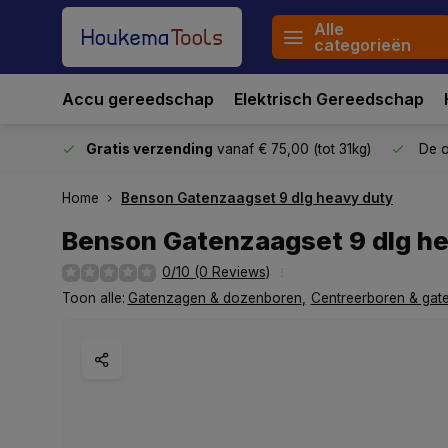
Alle
categorieën
Accu gereedschap
Elektrisch Gereedschap
stuurd
Gratis verzending
vanaf € 75,00 (tot 31kg)
De o
Home
Benson Gatenzaagset 9 dlg heavy duty
Benson Gatenzaagset 9 dlg h
0/10 (0 Reviews)
Toon alle:
Gatenzagen & dozenboren
,
Centreerboren & gat