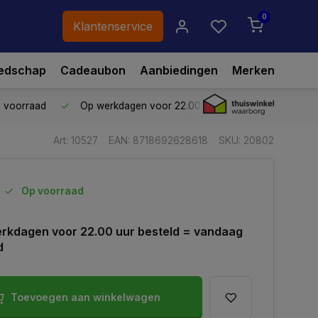
0
Klantenservice
edschap
Cadeaubon
Aanbiedingen
Merken
p voorraad
Op werkdagen voor 22.00 uur besteld,
vandaag ve
Art: 10527
EAN: 8718692628618
SKU: 20802
Op voorraad
rkdagen voor 22.00 uur besteld = vandaag
d
Toevoegen aan winkelwagen