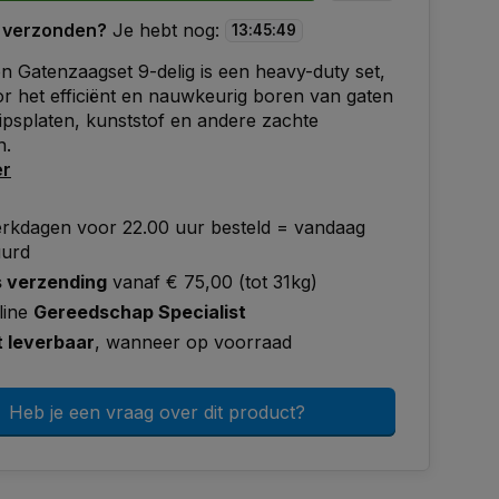
 verzonden?
Je hebt nog:
13
:
45
:
49
 Gatenzaagset 9-delig is een heavy-duty set,
or het efficiënt en nauwkeurig boren van gaten
gipsplaten, kunststof en andere zachte
n.
er
rkdagen voor 22.00 uur besteld = vandaag
uurd
s verzending
vanaf € 75,00 (tot 31kg)
line
Gereedschap Specialist
t leverbaar
, wanneer op voorraad
Heb je een vraag over dit product?