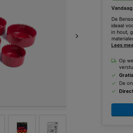
Vandaag
De Benson
ideaal vo
in hout, 
materiale
Lees me
Op we
verst
Grati
De on
Direc