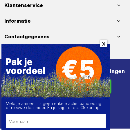
Klantenservice
Informatie
Contactgegevens
X
Schrijf je in voor de beste deals en kortingen
Abonneer
Meld je aan en mis geen enkele actie, aanbieding
of nieuwe deal meer. Én je krijgt direct €5 korting!