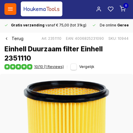
0
Gratis verzending
vanaf € 75,00 (tot 31kg)
De online
Gereeds
Terug
Art: 2351110
EAN: 4006825231090
SKU: 10944
Einhell Duurzaam filter Einhell
2351110
10/10 (1 Reviews)
Vergelijk