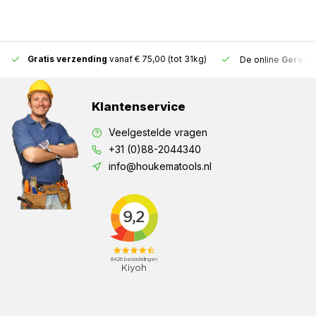
Gratis verzending
vanaf € 75,00 (tot 31kg)
De online
Gereeds
Klantenservice
Veelgestelde vragen
+31 (0)88-2044340
info@houkematools.nl