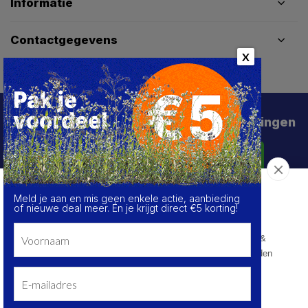
Informatie
Contactgegevens
X
Schrijf je in voor de beste deals en kortingen
Abonneer
Meld je aan en mis geen enkele actie, aanbieding
Over de cookies op deze website
of nieuwe deal meer. Én je krijgt direct €5 korting!
We maken gebruik van cookies om gegevens m.b.t. de
prestaties en het gebruik van deze website te verzamelen &
analyseren, om sociale netwerkfunctionaliteiten aan te bieden
en onze content & advertenties te verbeteren en
personaliseren.
© HoukemaTools
Kom meer te weten
Privacy Policy
Algemene voorwaarden
Sitemap