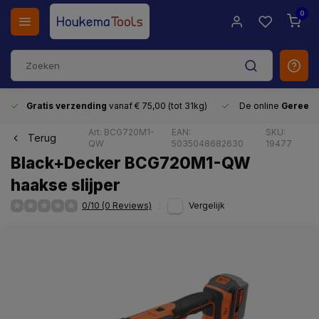
0
Gratis verzending
vanaf € 75,00 (tot 31kg)
De online
Gereeds
Art: BCG720M1-
EAN:
SKU:
Terug
QW
5035048682630
19477
Black+Decker BCG720M1-QW
haakse slijper
0/10 (0 Reviews)
Vergelijk