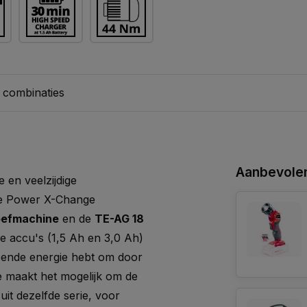
 combinaties
Aanbevolen
e en veelzijdige
ge Power X-Change
roefmachine
en de
TE-AG 18
e accu's (1,5 Ah en 3,0 Ah)
doende energie hebt om door
 maakt het mogelijk om de
it dezelfde serie, voor