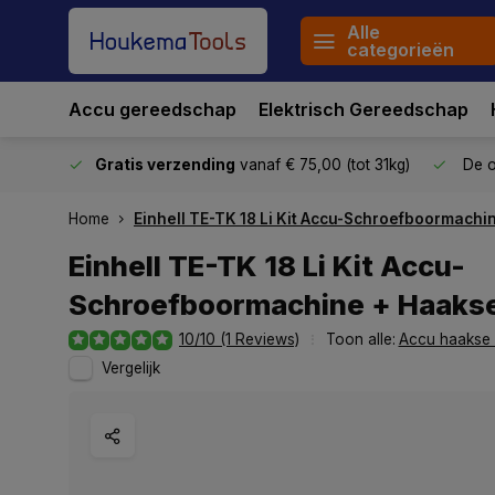
Alle
categorieën
Accu gereedschap
Elektrisch Gereedschap
stuurd
Gratis verzending
vanaf € 75,00 (tot 31kg)
De o
Home
Einhell TE-TK 18 Li Kit Accu-Schroefboormachin
Einhell TE-TK 18 Li Kit Accu-
Schroefboormachine + Haakse 
10/10 (1 Reviews)
Toon alle:
Accu haakse s
Vergelijk