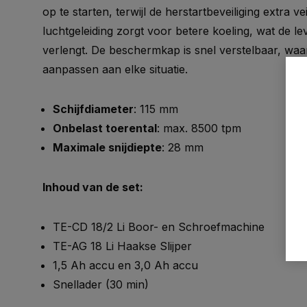
op te starten, terwijl de herstartbeveiliging extra v
luchtgeleiding zorgt voor betere koeling, wat de 
verlengt. De beschermkap is snel verstelbaar, wa
aanpassen aan elke situatie.
Schijfdiameter
: 115 mm
Onbelast toerental
: max. 8500 tpm
Maximale snijdiepte
: 28 mm
Inhoud van de set:
TE-CD 18/2 Li Boor- en Schroefmachine
TE-AG 18 Li Haakse Slijper
1,5 Ah accu en 3,0 Ah accu
Snellader (30 min)