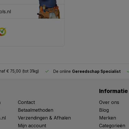
ls.nl
af € 75,00 (tot 31kg)
De online
Gereedschap Specialist
Informatie
n
Contact
Over ons
0
Betaalmethoden
Blog
.nl
Verzendingen & Afhalen
Merken
Mijn account
Categorieën