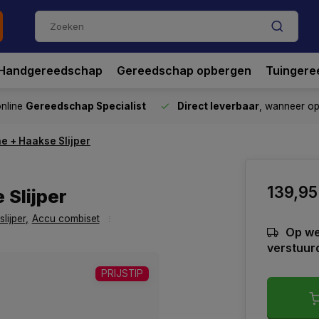
Handgereedschap
Gereedschap opbergen
Tuingere
nline
Gereedschap Specialist
Direct leverbaar
, wanneer o
e + Haakse Slijper
139,95
Slijper
lijper
,
Accu combiset
Op we
verstuur
PRIJSTIP