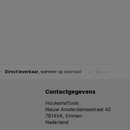
Direct leverbaar
, wanneer op voorraad
Op werkdagen voo
Contactgegevens
HoukemaTools
Nieuw Amsterdamsestraat 40
7814VA, Emmen
Nederland