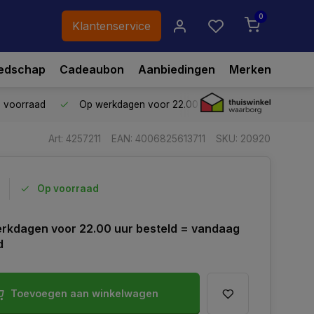
0
Klantenservice
edschap
Cadeaubon
Aanbiedingen
Merken
p voorraad
Op werkdagen voor 22.00 uur besteld,
vandaag ve
Art: 4257211
EAN: 4006825613711
SKU: 20920
Op voorraad
rkdagen voor 22.00 uur besteld = vandaag
d
Toevoegen aan winkelwagen