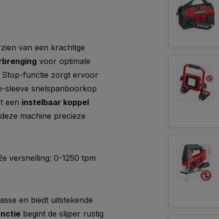
zien van een krachtige
rbrenging
voor optimale
k Stop-functie zorgt ervoor
kele-sleeve snelspanboorkop
et een
instelbaar koppel
 deze machine precieze
 2e versnelling: 0-1250 tpm
klasse en biedt uitstekende
unctie
begint de slijper rustig