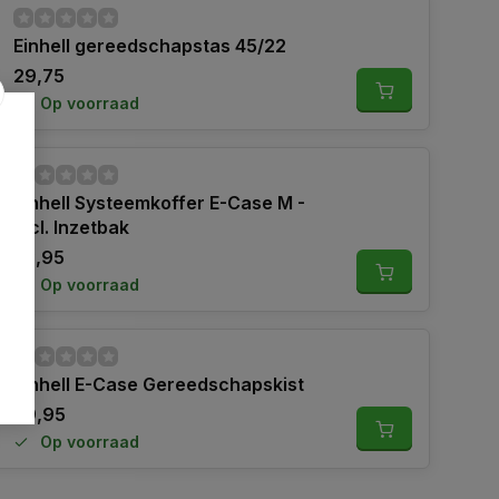
Einhell gereedschapstas 45/22
29,75
Op voorraad
Einhell Systeemkoffer E-Case M -
Incl. Inzetbak
53,95
Op voorraad
Einhell E-Case Gereedschapskist
29,95
Op voorraad