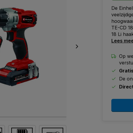
De Einhel
veelzijdi
hoogwaar
TE-CD 18
18 Li haak
Lees me
Op we
verst
Grati
De on
Direc