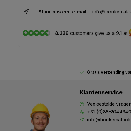
Stuur ons een e-mail
info@houkematoo
8.229
customers give us a 9.1 at
Gratis verzending
van
2.00 uur besteld,
vandaag verstuurd
Klantenservice
Veelgestelde vrage
+31 (0)88-204434
info@houkematools