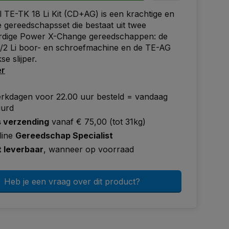
l TE-TK 18 Li Kit (CD+AG) is een krachtige en
ge gereedschapsset die bestaat uit twee
dige Power X-Change gereedschappen: de
/2 Li boor- en schroefmachine en de TE-AG
se slijper.
er
rkdagen voor 22.00 uur besteld = vandaag
uurd
s verzending
vanaf € 75,00 (tot 31kg)
line
Gereedschap Specialist
t leverbaar
, wanneer op voorraad
Heb je een vraag over dit product?