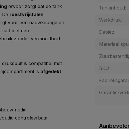
ing
ervoor zorgt dat de tank
Tankinhoud:
. De
roestvrijstalen
Werkdruk:
rgt voor een nauwkeurige en
gerust met een
Debiet:
gebruik zonder vermoeidheid
Materiaal spui
Zuurbestendi
 drukspuit is compatibel met
SKU:
erijcompartiment is
afgedekt
,
Fabrieksgaran
Garantie-verl
pbouw nodig
voudig controleerbaar
Aanbevolen