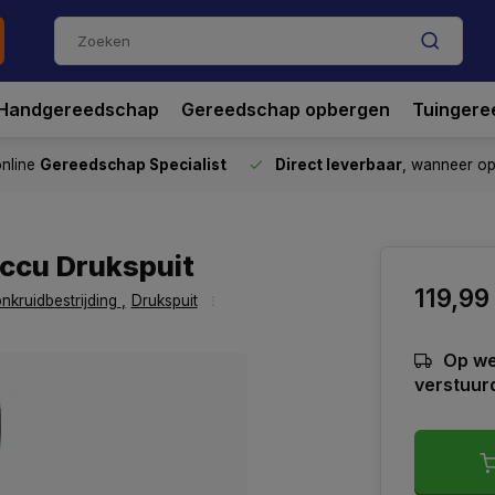
Handgereedschap
Gereedschap opbergen
Tuingere
nline
Gereedschap Specialist
Direct leverbaar
, wanneer o
Accu Drukspuit
119,99
onkruidbestrijding
,
Drukspuit
Op we
verstuur