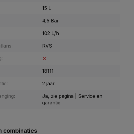
15 L
4,5 Bar
102 L/h
tlans:
RVS
g:
18111
tie:
2 jaar
enging:
Ja, zie pagina | Service en
garantie
 combinaties