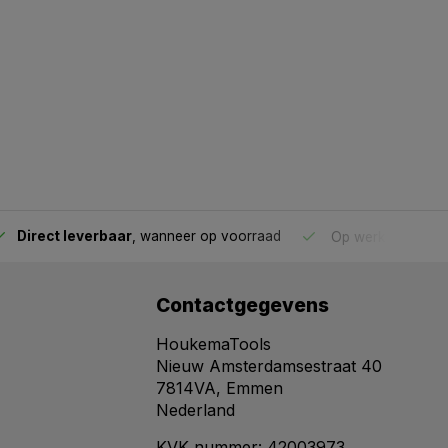
Direct leverbaar
, wanneer op voorraad
Op werkdagen voo
Contactgegevens
HoukemaTools
Nieuw Amsterdamsestraat 40
7814VA, Emmen
Nederland
KVK nummer: 42003973