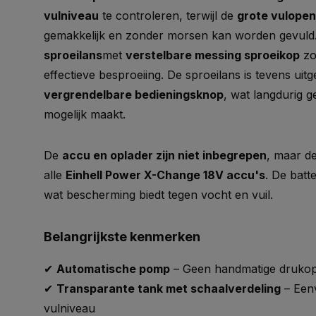
vulniveau
te controleren, terwijl de
grote vulopen
gemakkelijk en zonder morsen kan worden gevuld
sproeilans
met
verstelbare messing sproeikop
zo
effectieve besproeiing. De sproeilans is tevens uit
vergrendelbare bedieningsknop
, wat langdurig 
mogelijk maakt.
De
accu en oplader zijn niet inbegrepen
, maar de
alle
Einhell Power X-Change 18V accu's
. De batt
wat bescherming biedt tegen vocht en vuil.
Belangrijkste kenmerken
✔
Automatische pomp
– Geen handmatige druko
✔
Transparante tank met schaalverdeling
– Een
vulniveau