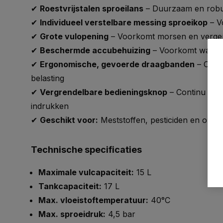
✔
Roestvrijstalen sproeilans
– Duurzaam en rob
✔
Individueel verstelbare messing sproeikop
– V
✔
Grote vulopening
– Voorkomt morsen en vergema
✔
Beschermde accubehuizing
– Voorkomt waterinv
✔
Ergonomische, gevoerde draagbanden
– Comf
belasting
✔
Vergrendelbare bedieningsknop
– Continu geb
indrukken
✔
Geschikt voor:
Meststoffen, pesticiden en onkru
Technische specificaties
Maximale vulcapaciteit:
15 L
Tankcapaciteit:
17 L
Max. vloeistoftemperatuur:
40°C
Max. sproeidruk:
4,5 bar