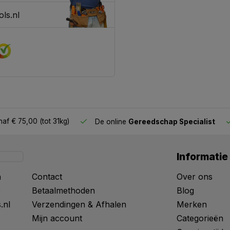
ls.nl
af € 75,00 (tot 31kg)
De online
Gereedschap Specialist
Informatie
n
Contact
Over ons
0
Betaalmethoden
Blog
.nl
Verzendingen & Afhalen
Merken
Mijn account
Categorieën