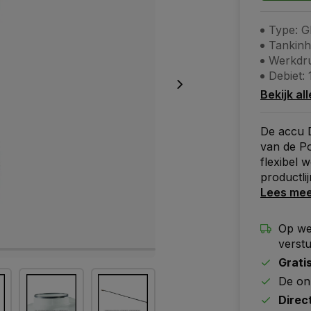
Type: G
Tankinh
Werkdru
Debiet: 
Bekijk al
De accu D
van de P
flexibel 
productlij
Lees me
Op we
verst
Grati
De on
Direc