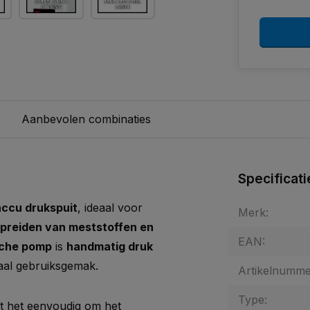
s
Aanbevolen combinaties
Specificati
accu drukspuit
, ideaal voor
Merk:
rspreiden van meststoffen en
EAN:
sche pomp
is
handmatig druk
aal gebruiksgemak.
Artikelnumme
Type:
 het eenvoudig om het