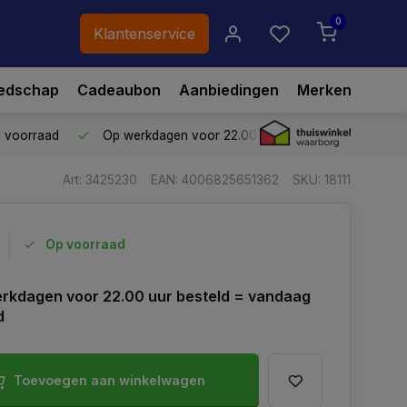
0
Klantenservice
edschap
Cadeaubon
Aanbiedingen
Merken
p voorraad
Op werkdagen voor 22.00 uur besteld,
vandaag ve
Art: 3425230
EAN: 4006825651362
SKU: 18111
Op voorraad
rkdagen voor 22.00 uur besteld = vandaag
d
Toevoegen aan winkelwagen