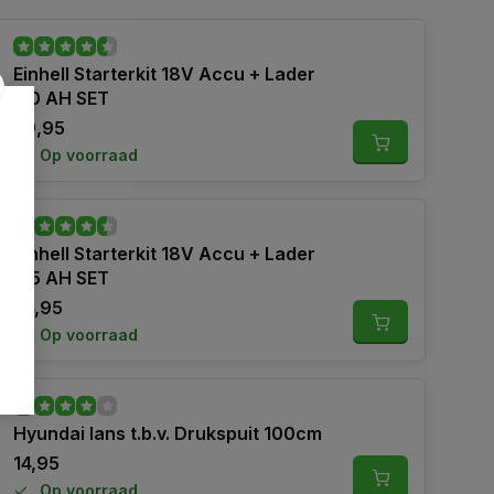
Einhell Starterkit 18V Accu + Lader
4,0 AH SET
39,95
Op voorraad
Einhell Starterkit 18V Accu + Lader
2,5 AH SET
24,95
Op voorraad
Hyundai lans t.b.v. Drukspuit 100cm
14,95
Op voorraad