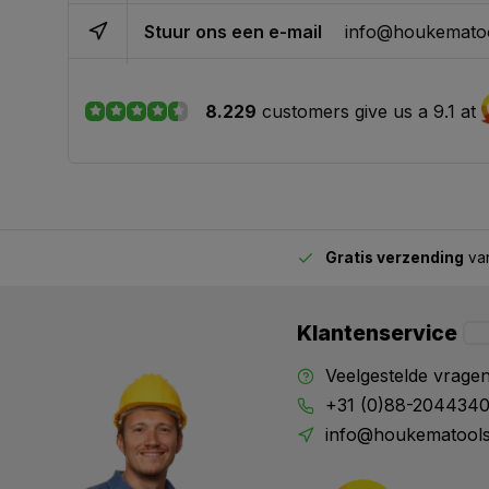
Stuur ons een e-mail
info@houkematoo
8.229
customers give us a 9.1 at
Gratis verzending
van
2.00 uur besteld,
vandaag verstuurd
Klantenservice
Veelgestelde vrage
+31 (0)88-204434
info@houkematools