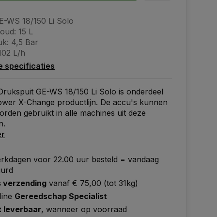
E-WS 18/150 Li Solo
oud: 15 L
k: 4,5 Bar
102 L/h
le specificaties
rukspuit GE-WS 18/150 Li Solo is onderdeel
ower X-Change productlijn. De accu's kunnen
worden gebruikt in alle machines uit deze
n.
er
rkdagen voor 22.00 uur besteld = vandaag
uurd
s verzending
vanaf € 75,00 (tot 31kg)
line
Gereedschap Specialist
t leverbaar
, wanneer op voorraad