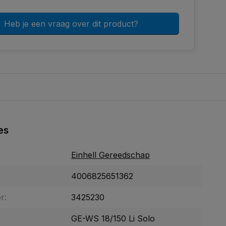
Heb je een vraag over dit product?
es
Einhell Gereedschap
4006825651362
r:
3425230
GE-WS 18/150 Li Solo