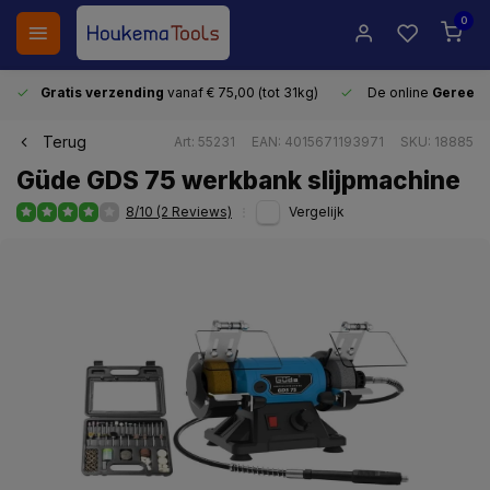
0
Gratis verzending
vanaf € 75,00 (tot 31kg)
De online
Gereeds
Terug
Art: 55231
EAN: 4015671193971
SKU: 18885
Güde GDS 75 werkbank slijpmachine
8/10 (2 Reviews)
Vergelijk