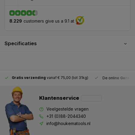
8.229
customers give us a 9.1 at
Specificaties
Gratis verzending
vanaf € 75,00 (tot 31kg)
De online
Gereeds
Klantenservice
Veelgestelde vragen
+31 (0)88-2044340
info@houkematools.nl