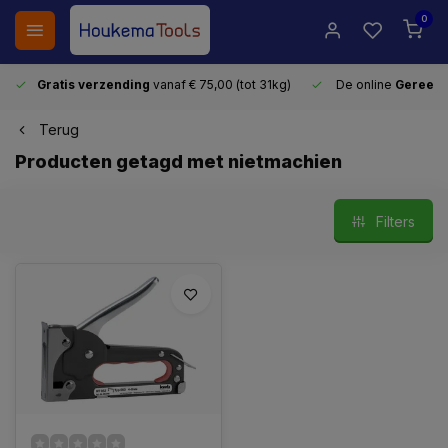
0
Gratis verzending
vanaf € 75,00 (tot 31kg)
De online
Gereeds
Terug
Producten getagd met nietmachien
Filters