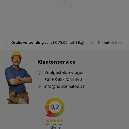
1
Gratis verzending
vanaf € 75,00 (tot 31kg)
De online
Gereeds
Klantenservice
Veelgestelde vragen
+31 (0)88-2044340
info@houkematools.nl