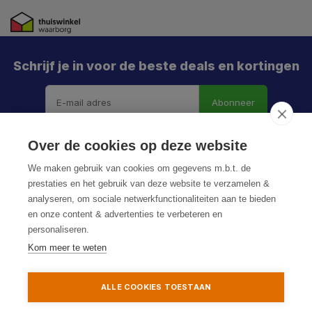
Schrijf je in voor de beste deals en kortingen
Abonneer
X
Meld je aan en mis geen enkele actie, aanbieding
Over de cookies op deze website
of nieuwe deal meer. Én je krijgt direct €5 korting!
We maken gebruik van cookies om gegevens m.b.t. de
prestaties en het gebruik van deze website te verzamelen &
analyseren, om sociale netwerkfunctionaliteiten aan te bieden
en onze content & advertenties te verbeteren en
Je h
personaliseren.
© HoukemaTools
De k
Kom meer te weten
Privacy Policy
Algemene voorwaarden
Sitemap
Particulier
Zakelijk
ALLE COOKIES TOESTAAN
Aanmelden
Toevoegen aan winkelwagen