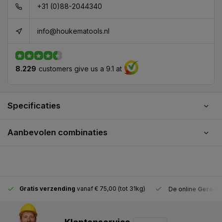
+31 (0)88-2044340
info@houkematools.nl
8.229
customers give us a 9.1 at
Specificaties
Aanbevolen combinaties
Gratis verzending
vanaf € 75,00 (tot 31kg)
De online
Gereeds