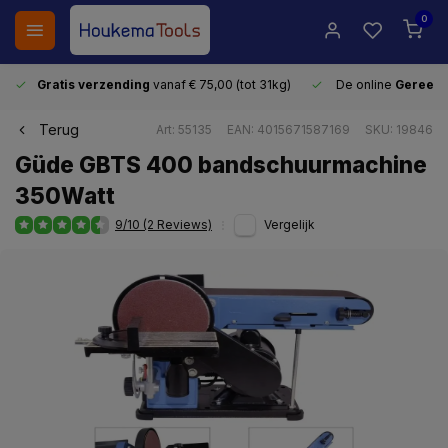
0
Gratis verzending
vanaf € 75,00 (tot 31kg)
De online
Gereeds
Terug
Art: 55135
EAN: 4015671587169
SKU: 19846
Güde GBTS 400 bandschuurmachine
350Watt
9/10 (2 Reviews)
Vergelijk