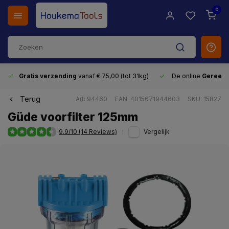
0
Gratis verzending
vanaf € 75,00 (tot 31kg)
De online
Gereeds
Terug
Art: 94460
EAN: 4015671944603
SKU: 15827
Güde voorfilter 125mm
9.9/10 (14 Reviews)
Vergelijk