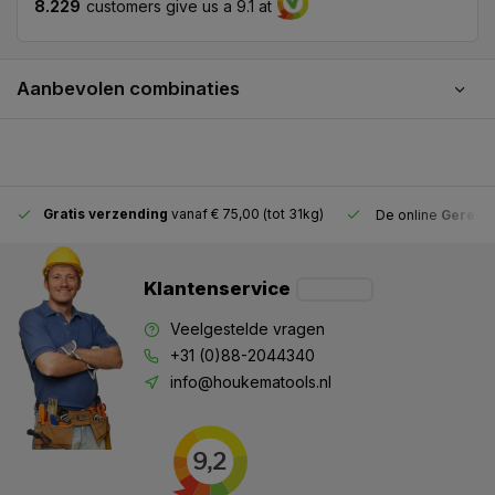
8.229
customers give us a 9.1 at
Aanbevolen combinaties
Gratis verzending
vanaf € 75,00 (tot 31kg)
De online
Gereeds
Klantenservice
Veelgestelde vragen
+31 (0)88-2044340
info@houkematools.nl