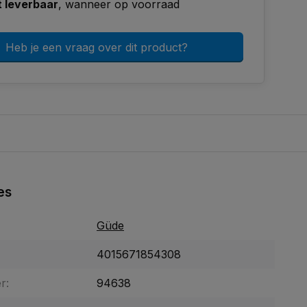
t leverbaar
, wanneer op voorraad
Heb je een vraag over dit product?
es
Güde
4015671854308
r:
94638