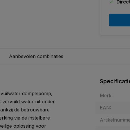
Direc
s
Aanbevolen combinaties
Specificati
 vuilwater dompelpomp,
Merk:
vervuild water uit onder
EAN:
Dankzij de betrouwbare
king via de instelbare
Artikelnumme
veilige oplossing voor