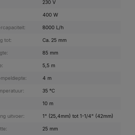
:
230 V
400 W
capaciteit:
8000 L/h
g tot:
Ca. 25 mm
gte:
85 mm
e:
5,5 m
mpeldiepte:
4 m
mperatuur:
35 °C
10 m
ng uitvoer:
1" (25,4mm) tot 1-1/4" (42mm)
tte:
25 mm