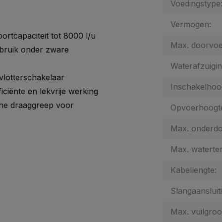
Voedingstype
Vermogen:
tcapaciteit tot 8000 l/u
Max. doorvoer
ebruik onder zware
Waterafzuigin
 vlotterschakelaar
Inschakelhoo
ciënte en lekvrije werking
che draaggreep voor
Opvoerhoogt
Max. onderdo
Max. waterte
Kabellengte:
Slangaansluiti
Max. vuilgroo