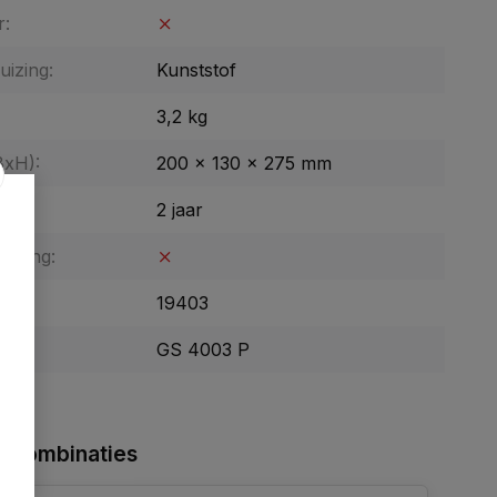
r:
uizing:
Kunststof
3,2 kg
BxH):
200 x 130 x 275 mm
tie:
2 jaar
enging:
19403
GS 4003 P
 combinaties