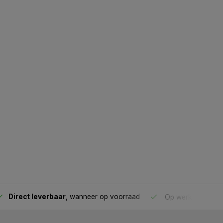
Direct leverbaar
, wanneer op voorraad
Op werkdagen voo