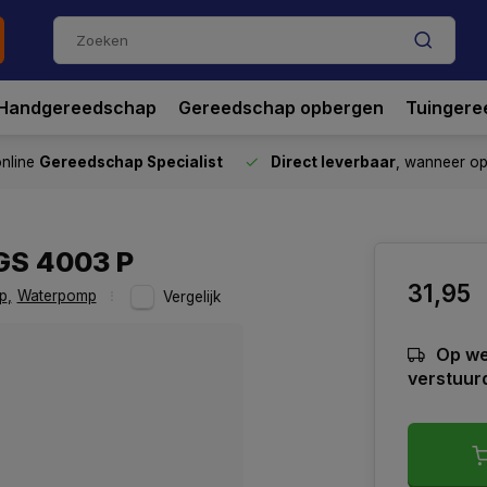
Handgereedschap
Gereedschap opbergen
Tuingere
nline
Gereedschap Specialist
Direct leverbaar
, wanneer o
GS 4003 P
31,95
p
,
Waterpomp
Vergelijk
Op we
verstuur