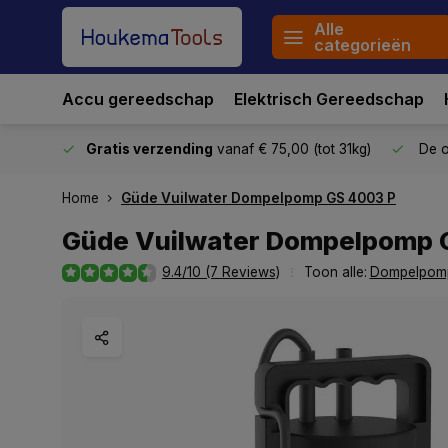
Alle
categorieën
Accu gereedschap
Elektrisch Gereedschap
stuurd
Gratis verzending
vanaf € 75,00 (tot 31kg)
De o
Home
Güde Vuilwater Dompelpomp GS 4003 P
Güde Vuilwater Dompelpomp 
9.4/10 (7 Reviews)
Toon alle:
Dompelpom