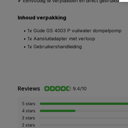
✔ Eenvoudig te verplaatsen en direct gebruiksklaa
Inhoud verpakking
• 1x Güde GS 4003 P vuilwater dompelpomp
• 1x Aansluitadapter met verloop
• 1x Gebruikershandleiding
Reviews
9.4/10
5 stars
4 stars
3 stars
2 stars