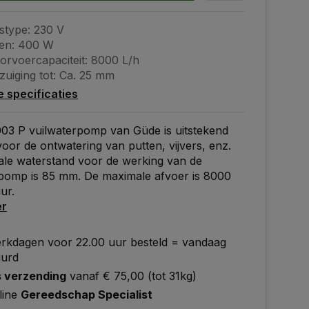
stype: 230 V
en: 400 W
orvoercapaciteit: 8000 L/h
zuiging tot: Ca. 25 mm
le specificaties
03 P vuilwaterpomp van Güde is uitstekend
voor de ontwatering van putten, vijvers, enz.
ale waterstand voor de werking van de
rpomp is 85 mm. De maximale afvoer is 8000
uur.
er
rkdagen voor 22.00 uur besteld = vandaag
uurd
s verzending
vanaf € 75,00 (tot 31kg)
line
Gereedschap Specialist