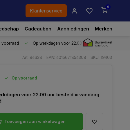
0
Klantenservice
edschap
Cadeaubon
Aanbiedingen
Merken
p voorraad
Op werkdagen voor 22.00 uur besteld,
vandaag ve
Art: 94638
EAN: 4015671854308
SKU: 19403
Op voorraad
rkdagen voor 22.00 uur besteld = vandaag
d
Toevoegen aan winkelwagen