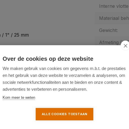
Interne vlotte
Materiaal beh
Gewicht:
 / 1" / 25 mm
Afmeting (Lx
Fabrieksgaran
Over de cookies op deze website
Garantie-verl
We maken gebruik van cookies om gegevens m.b.t. de prestaties
en het gebruik van deze website te verzamelen & analyseren, om
SKU:
sociale netwerkfunctionaliteiten aan te bieden en onze content &
advertenties te verbeteren en personaliseren.
Type:
25 mm
Kom meer te weten
nen, vijvers en meer
 van de motor
ALLE COOKIES TOESTAAN
Aanbevolen