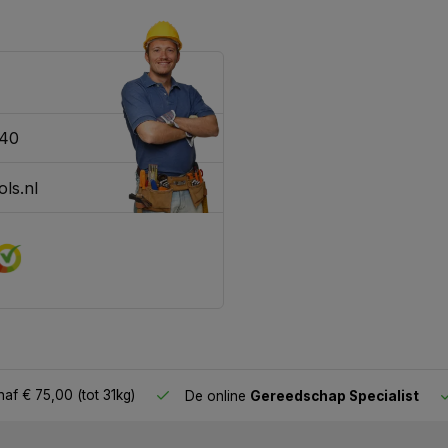
340
ls.nl
af € 75,00 (tot 31kg)
De online
Gereedschap Specialist