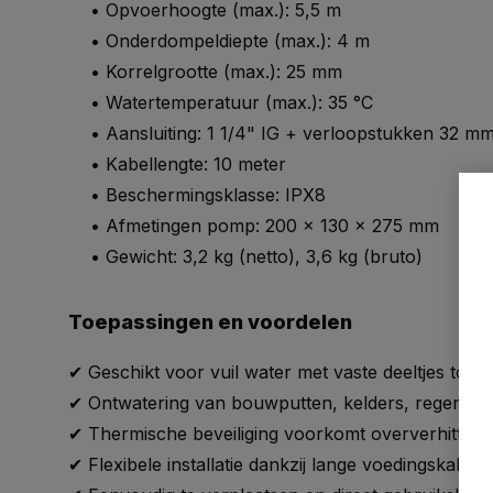
• Opvoerhoogte (max.): 5,5 m
• Onderdompeldiepte (max.): 4 m
• Korrelgrootte (max.): 25 mm
• Watertemperatuur (max.): 35 °C
• Aansluiting: 1 1/4" IG + verloopstukken 32 mm
• Kabellengte: 10 meter
• Beschermingsklasse: IPX8
• Afmetingen pomp: 200 x 130 x 275 mm
• Gewicht: 3,2 kg (netto), 3,6 kg (bruto)
Toepassingen en voordelen
✔ Geschikt voor vuil water met vaste deeltjes tot 
✔ Ontwatering van bouwputten, kelders, regenton
✔ Thermische beveiliging voorkomt oververhitting
✔ Flexibele installatie dankzij lange voedingskabel