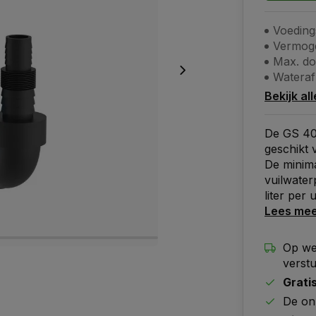
Voeding
Vermog
Max. do
Wateraf
Bekijk al
De GS 40
geschikt 
De minim
vuilwate
liter per 
Lees me
Op we
verst
Grati
De on